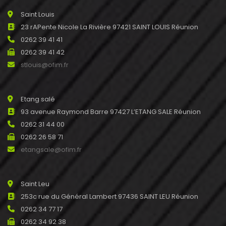
Saint Louis
23 rAPente Nicole La Rivière 97421 SAINT LOUIS Réunion
0262 39 41 41
0262 39 41 42
stlouis@ofim.fr
Etang salé
93 avenue Raymond Barre 97427 L’ETANG SALE Réunion
0262 31 44 00
0262 26 58 71
etangsale@ofim.fr
Saint Leu
253c rue du Général Lambert 97436 SAINT LEU Réunion
0262 34 77 17
0262 34 92 38