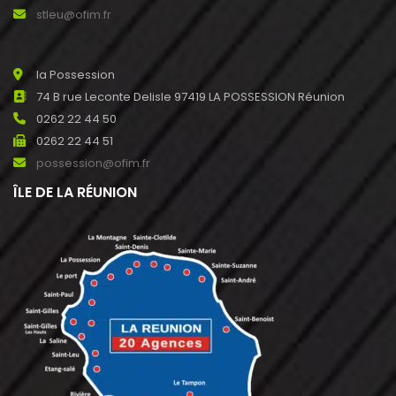
stleu@ofim.fr
la Possession
74 B rue Leconte Delisle 97419 LA POSSESSION Réunion
0262 22 44 50
0262 22 44 51
possession@ofim.fr
ÎLE DE LA RÉUNION