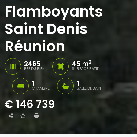
Flamboyants
Saint Denis
Réunion
2
2465
45 m
RÉF DU BIEN
SURFACE BÂTIE
1
1
CHAMBRE
SALLE DE BAIN
€ 146 739