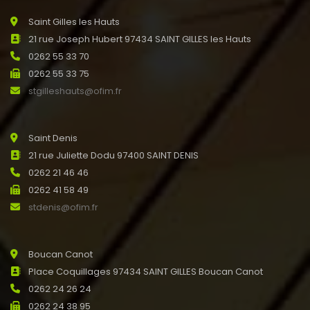
Saint Gilles les Hauts
21 rue Joseph Hubert 97434 SAINT GILLES les Hauts
0262 55 33 70
0262 55 33 75
stgilleshauts@ofim.fr
Saint Denis
21 rue Juliette Dodu 97400 SAINT DENIS
0262 21 46 46
0262 41 58 49
stdenis@ofim.fr
Boucan Canot
Place Coquillages 97434 SAINT GILLES Boucan Canot
0262 24 26 24
0262 24 38 95