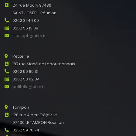
24 rue Maury 97480
SAINT JOSEPH Réunion
0262 31 44 00
0262 56 13 88
stjoseph@ofim.fr
Petite Ile
187 rue Mahé de Labourdonnais
0262 50 60 31
0262 50 62 04
petiteile@ofim.fr
Tampon
120 rue Albert Fréjaville
97430 LE TAMPON Réunion
0262 59 70 74