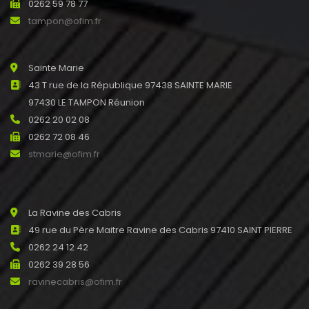
0262 59 78 77
tampon@ofim.fr
Sainte Marie
43 T rue de la République 97438 SAINTE MARIE
97430 LE TAMPON Réunion
0262 20 02 08
0262 72 08 46
stmarie@ofim.fr
La Ravine des Cabris
49 rue du Père Maitre Ravine des Cabris 97410 SAINT PIERRE
0262 24 12 42
0262 39 28 56
ravinecabris@ofim.fr