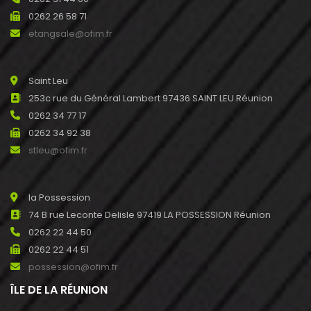
0262 26 58 71
etangsale@ofim.fr
Saint Leu
253c rue du Général Lambert 97436 SAINT LEU Réunion
0262 34 77 17
0262 34 92 38
stleu@ofim.fr
la Possession
74 B rue Leconte Delisle 97419 LA POSSESSION Réunion
0262 22 44 50
0262 22 44 51
possession@ofim.fr
ÎLE DE LA RÉUNION