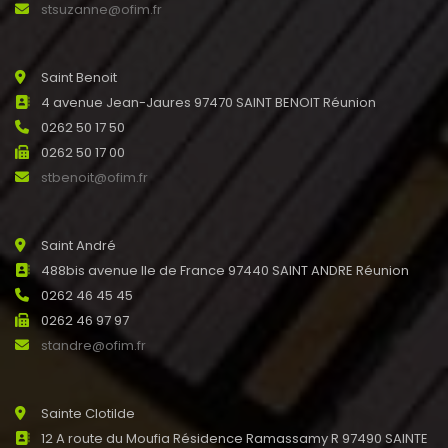
stsuzanne@ofim.fr
Saint Benoit
4 avenue Jean-Jaures 97470 SAINT BENOIT Réunion
0262 50 17 50
0262 50 17 00
stbenoit@ofim.fr
Saint André
488bis avenue Ile de France 97440 SAINT ANDRE Réunion
0262 46 45 45
0262 46 97 97
standre@ofim.fr
Sainte Clotilde
12 A route du Moufia Résidence Ramassamy R 97490 SAINTE