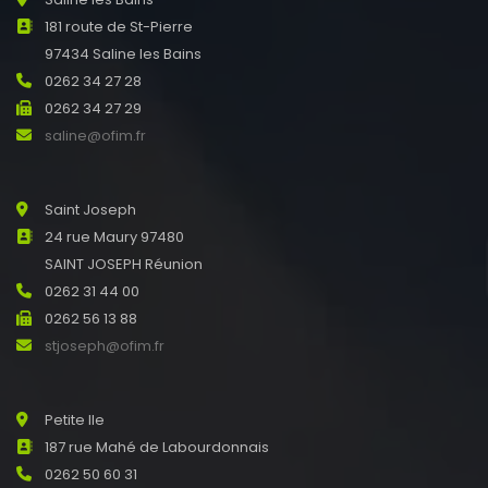
181 route de St-Pierre
97434 Saline les Bains
0262 34 27 28
0262 34 27 29
saline@ofim.fr
Saint Joseph
24 rue Maury 97480
SAINT JOSEPH Réunion
0262 31 44 00
0262 56 13 88
stjoseph@ofim.fr
Petite Ile
187 rue Mahé de Labourdonnais
0262 50 60 31