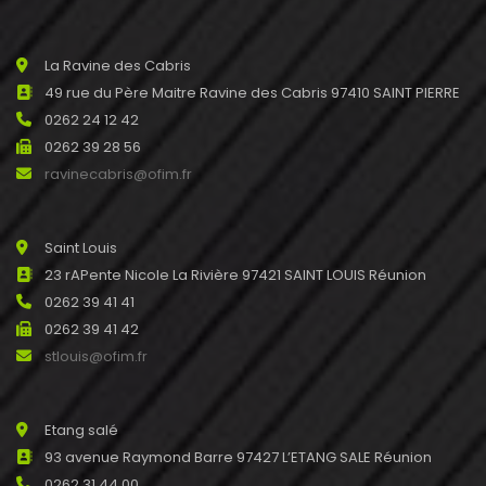
La Ravine des Cabris
49 rue du Père Maitre Ravine des Cabris 97410 SAINT PIERRE
0262 24 12 42
0262 39 28 56
ravinecabris@ofim.fr
Saint Louis
23 rAPente Nicole La Rivière 97421 SAINT LOUIS Réunion
0262 39 41 41
0262 39 41 42
stlouis@ofim.fr
Etang salé
93 avenue Raymond Barre 97427 L’ETANG SALE Réunion
0262 31 44 00