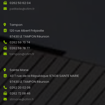
0262 50 62 04
petiteile@ofim.fr
Tampon
120 rue Albert Fréjaville
97430 LE TAMPON Réunion
0262 59 70 74
0262 59 78 77
tampon@ofim.fr
Sainte Marie
43 T rue de la République 97438 SAINTE MARIE
97430 LE TAMPON Réunion
0262 20 02 08
0262 72 08 46
stmarie@ofim.fr