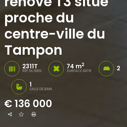
rénové T3 situé
proche du
centre-ville du
Tampon
2
2311T
74 m
2
RÉF DU BIEN
SURFACE BÂTIE
1
SALLE DE BAIN
€ 136 000