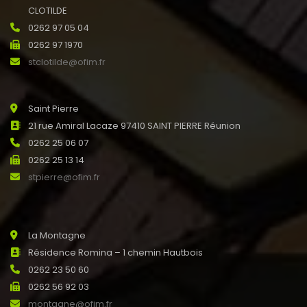
CLOTILDE
0262 97 05 04
0262 97 1970
stclotilde@ofim.fr
Saint Pierre
21 rue Amiral Lacaze 97410 SAINT PIERRE Réunion
0262 25 06 07
0262 25 13 14
stpierre@ofim.fr
La Montagne
Résidence Romina – 1 chemin Hautbois
0262 23 50 60
0262 56 92 03
montagne@ofim.fr