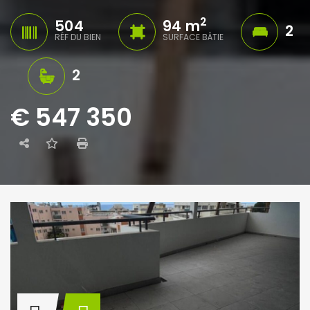
2
504
94 m
2
RÉF DU BIEN
SURFACE BÂTIE
2
€ 547 350