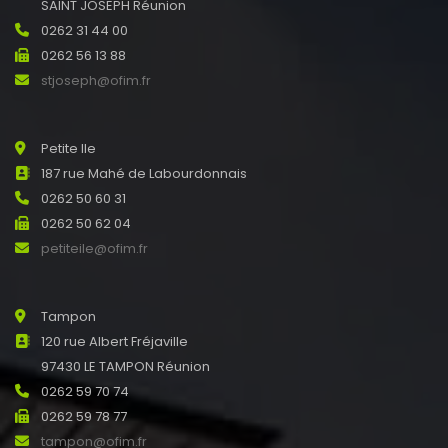
SAINT JOSEPH Réunion
0262 31 44 00
0262 56 13 88
stjoseph@ofim.fr
Petite Ile
187 rue Mahé de Labourdonnais
0262 50 60 31
0262 50 62 04
petiteile@ofim.fr
Tampon
120 rue Albert Fréjaville
97430 LE TAMPON Réunion
0262 59 70 74
0262 59 78 77
tampon@ofim.fr