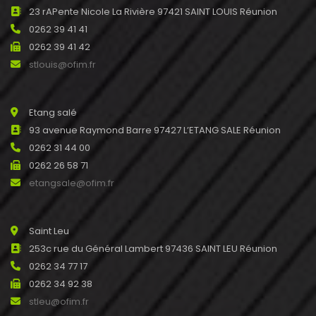
23 rAPente Nicole La Rivière 97421 SAINT LOUIS Réunion
0262 39 41 41
0262 39 41 42
stlouis@ofim.fr
Etang salé
93 avenue Raymond Barre 97427 L’ETANG SALE Réunion
0262 31 44 00
0262 26 58 71
etangsale@ofim.fr
Saint Leu
253c rue du Général Lambert 97436 SAINT LEU Réunion
0262 34 77 17
0262 34 92 38
stleu@ofim.fr