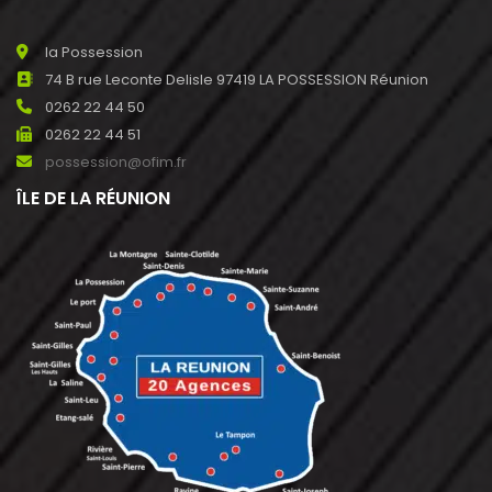
la Possession
74 B rue Leconte Delisle 97419 LA POSSESSION Réunion
0262 22 44 50
0262 22 44 51
possession@ofim.fr
ÎLE DE LA RÉUNION