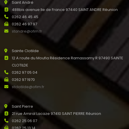
Saint André
488bis avenue Ile de France 97440 SAINT ANDRE Réunion
0262 46 45 45
0262 46 97 97
standre@ofim.fr
Sainte Clotilde
12 A route du Moufia Résidence Ramassamy R 97490 SAINTE
CLOTILDE
0262 97 05 04
0262 97 1970
stclotilde@ofim.fr
Saint Pierre
21 rue Amiral Lacaze 97410 SAINT PIERRE Réunion
0262 25 06 07
0262 25 13 14