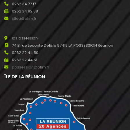
0262 34 77 17
0262 34 92 38
stleu@ofim.fr
la Possession
74 B rue Leconte Delisle 97419 LA POSSESSION Réunion
0262 22 44 50
0262 22 44 51
possession@ofim.fr
ÎLE DE LA RÉUNION