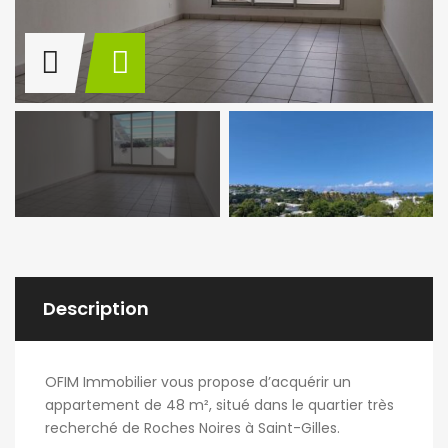
Description
OFIM Immobilier
vous propose d’acquérir un
appartement de 48 m², situé dans le quartier très
recherché de
Roches Noires
à
Saint-Gilles
.