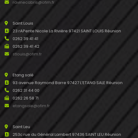
ravinecabris@ofim.fr
Saint Louis
23 rAPente Nicole La Rivière 97421 SAINT LOUIS Réunion
0262 39 41 41
0262 39 41 42
stlouis@ofim.fr
Etang salé
93 avenue Raymond Barre 97427 L’ETANG SALE Réunion
0262 31 44 00
0262 26 58 71
etangsale@ofim.fr
Saint Leu
253c rue du Général Lambert 97436 SAINT LEU Réunion