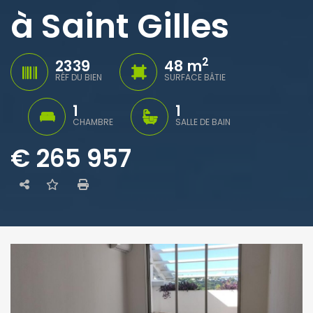
à Saint Gilles
2
2339
48 m
RÉF DU BIEN
SURFACE BÂTIE
1
1
CHAMBRE
SALLE DE BAIN
€ 265 957