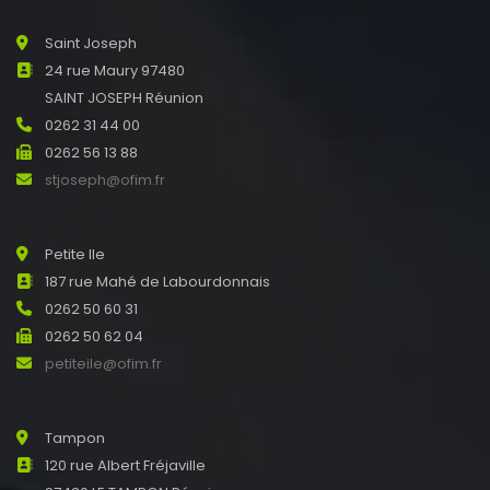
Saint Joseph
24 rue Maury 97480
SAINT JOSEPH Réunion
0262 31 44 00
0262 56 13 88
stjoseph@ofim.fr
Petite Ile
187 rue Mahé de Labourdonnais
0262 50 60 31
0262 50 62 04
petiteile@ofim.fr
Tampon
120 rue Albert Fréjaville