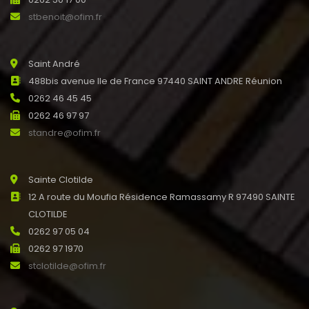
stbenoit@ofim.fr
Saint André
488bis avenue Ile de France 97440 SAINT ANDRE Réunion
0262 46 45 45
0262 46 97 97
standre@ofim.fr
Sainte Clotilde
12 A route du Moufia Résidence Ramassamy R 97490 SAINTE
CLOTILDE
0262 97 05 04
0262 97 1970
stclotilde@ofim.fr