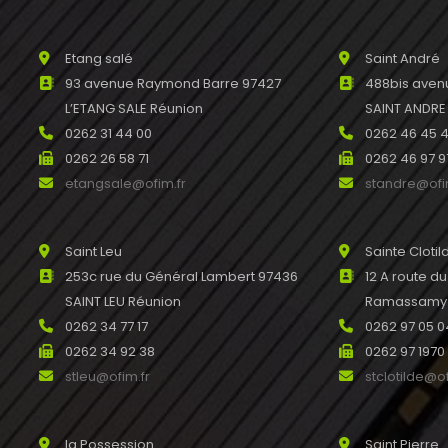
Etang salé
Saint André
93 avenue Raymond Barre 97427
488bis avenu
L’ETANG SALE Réunion
SAINT ANDRE
0262 31 44 00
0262 46 45 
0262 26 58 71
0262 46 97 9
etangsale@ofim.fr
standre@ofi
Saint Leu
Sainte Clotil
253c rue du Général Lambert 97436
12 A route d
SAINT LEU Réunion
Ramassamy R
0262 34 77 17
0262 97 05 0
0262 34 92 38
0262 97 1970
stleu@ofim.fr
stclotilde@of
la Possession
Saint Pierre