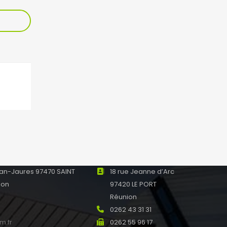
nne
La Montagne
Pierre Mendes France
Résidence Romina – 1
E SUZANNE Réunion
chemin Hautbois
0
0262 23 50 60
0
0262 56 92 03
fim.fr
montagne@ofim.fr
Le Port
an-Jaures 97470 SAINT
18 rue Jeanne d’Arc
ion
97420 LE PORT
0
Réunion
0
0262 43 31 31
m.fr
0262 55 96 17