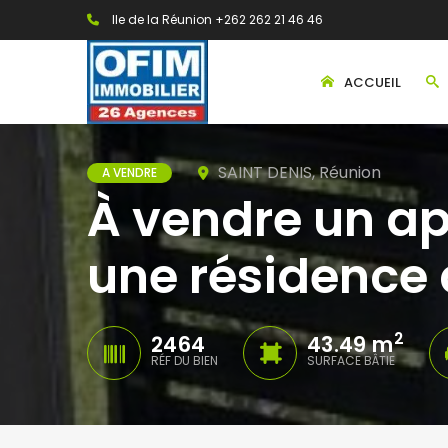
Ile de la Réunion +262 262 21 46 46
ACCUEIL
SAINT DENIS, Réunion
A VENDRE
À vendre un a
une résidence 
2
2464
43.49 m
RÉF DU BIEN
SURFACE BÂTIE