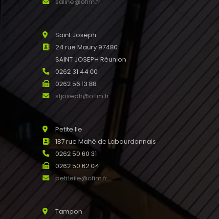
saline@ofim.fr
Saint Joseph
24 rue Maury 97480
SAINT JOSEPH Réunion
0262 31 44 00
0262 56 13 88
stjoseph@ofim.fr
Petite Ile
187 rue Mahé de Labourdonnais
0262 50 60 31
0262 50 62 04
petiteile@ofim.fr
Tampon