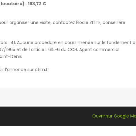
 locataire)
:
163,72 €
 organiser une visite, contactez Élodie ZITTE, conseillère
lots : 41, Aucune procédure en cours menée sur le fondement d
0/07/1965 et de l article L.615-6 du CCH. Agent commercial
Saint-Denis
ir l’annonce sur ofim.fr
Ouvrir sur Google M