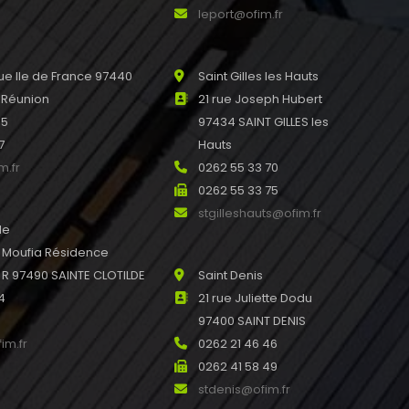
leport@ofim.fr
e Ile de France 97440
Saint Gilles les Hauts
 Réunion
21 rue Joseph Hubert
45
97434 SAINT GILLES les
7
Hauts
m.fr
0262 55 33 70
0262 55 33 75
stgilleshauts@ofim.fr
de
u Moufia Résidence
 97490 SAINTE CLOTILDE
Saint Denis
4
21 rue Juliette Dodu
97400 SAINT DENIS
im.fr
0262 21 46 46
0262 41 58 49
stdenis@ofim.fr