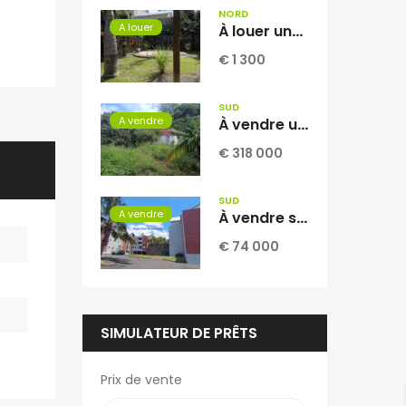
NORD
A louer
À louer une villa jumelée de type F5 de 104 m2 habitable située sur le secteur de Domenjod Sainte Clothilde Réunion
€ 1 300
SUD
A vendre
À vendre une vaste parcelle plate et arborée de 1268 m2 dont 1104 m2 constructible située au Tampon Réunion
€ 318 000
SUD
A vendre
À vendre studio climatisé de 34.97 m2 avec vue mer situé dans une résidence sécurisée et calme à Saint Joseph Réunion
€ 74 000
SIMULATEUR DE PRÊTS
Prix de vente