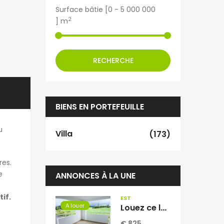
Surface bâtie [
0
-
5 000 000
2
] m
RECHERCHE
BIENS EN PORTEFEUILLE
u
Villa
(173)
res.
e
ANNONCES À LA UNE
if.
EST
A louer
Louez ce lumineux appartement T3 de 71,28 m² situé à Saint-André Réunion
€ 825