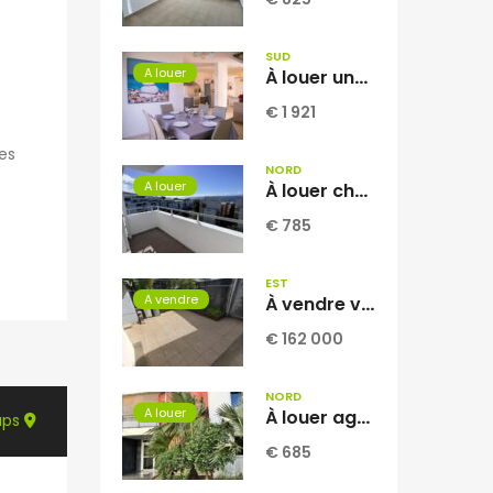
SUD
A louer
À louer une charmante villa T4 en duplex meublée d’environ 100 m2 située dans le quartier très recherché des Pêcheurs à Terre Sainte Réunion
€ 1 921
es
NORD
A louer
À louer charmant appartement de type F2 situé dans la résidence Georges Brassens à Sainte-Clotilde Réunion
€ 785
EST
A vendre
À vendre villa T3 à étage de 52.86 m2 située à Sainte-Suzanne Centre Réunion
€ 162 000
NORD
A louer
À louer agréable appartement T2 de 53.06 m2 situé dans la résidence INAIS à Sainte-Clotilde Réunion
aps
€ 685