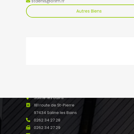
stdenis@ofim.fr
Autres Biens
NOS AGENCES
Saint Paul
8 rue Marius et Ary Leblond 97460
SAINT PAUL Réunion
0262 45 13 48
0262 45 43 51
stpaul@ofim.fr
Saline les Bains
181 route de St-Pierre
97434 Saline les Bains
0262 34 27 28
0262 34 27 29