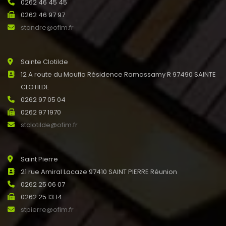
0262 46 45 45
0262 46 97 97
standre@ofim.fr
Sainte Clotilde
12 A route du Moufia Résidence Ramassamy R 97490 SAINTE
CLOTILDE
0262 97 05 04
0262 97 1970
stclotilde@ofim.fr
Saint Pierre
21 rue Amiral Lacaze 97410 SAINT PIERRE Réunion
0262 25 06 07
0262 25 13 14
stpierre@ofim.fr