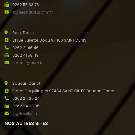
0262 55 33 75
stgilleshauts@ofim.fr
Saint Denis
21 rue Juliette Dodu 97400 SAINT DENIS
0262 21 46 46
0262 41 58 49
stdenis@ofim.fr
Boucan Canot
Place Coquillages 97434 SAINT GILLES Boucan Canot
0262 24 26 24
0262 24 38 95
stgilles@ofim.fr
NOS AUTRES SITES