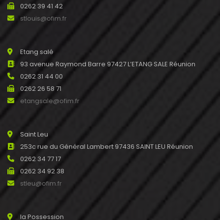
0262 39 41 42
stlouis@ofim.fr
Etang salé
93 avenue Raymond Barre 97427 L’ETANG SALE Réunion
0262 31 44 00
0262 26 58 71
etangsale@ofim.fr
Saint Leu
253c rue du Général Lambert 97436 SAINT LEU Réunion
0262 34 77 17
0262 34 92 38
stleu@ofim.fr
la Possession