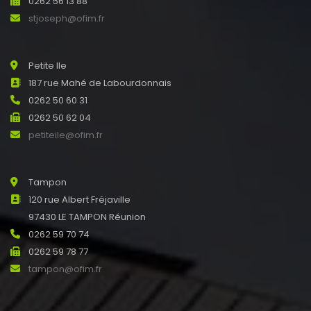
0262 56 13 88
stjoseph@ofim.fr
Petite Ile
187 rue Mahé de Labourdonnais
0262 50 60 31
0262 50 62 04
petiteile@ofim.fr
Tampon
120 rue Albert Fréjaville
97430 LE TAMPON Réunion
0262 59 70 74
0262 59 78 77
tampon@ofim.fr