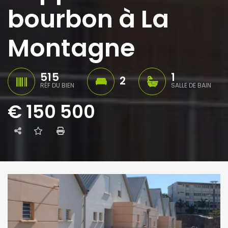
bourbon à La
Montagne
515
1
2
RÉF DU BIEN
SALLE DE BAIN
€ 150 500