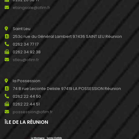
etangsale@ofim.fr
Saint Leu
253c rue du Général Lambert 97436 SAINT LEU Réunion
0262 34 77 17
0262 34 92 38
stleu@ofim.fr
la Possession
74 B rue Leconte Delisle 97419 LA POSSESSION Réunion
0262 22 44 50
0262 22 44 51
possession@ofim.fr
ÎLE DE LA RÉUNION