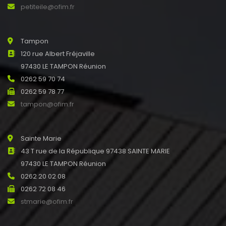
petiteile@ofim.fr
Tampon
120 rue Albert Fréjaville
97430 LE TAMPON Réunion
0262 59 70 74
0262 59 78 77
tampon@ofim.fr
Sainte Marie
43 T rue de la République 97438 SAINTE MARIE
97430 LE TAMPON Réunion
0262 20 02 08
0262 72 08 46
stmarie@ofim.fr