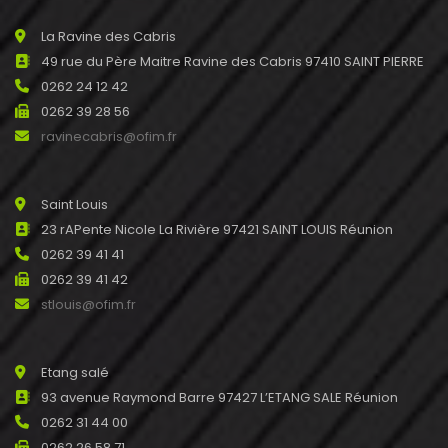
La Ravine des Cabris
49 rue du Père Maitre Ravine des Cabris 97410 SAINT PIERRE
0262 24 12 42
0262 39 28 56
ravinecabris@ofim.fr
Saint Louis
23 rAPente Nicole La Rivière 97421 SAINT LOUIS Réunion
0262 39 41 41
0262 39 41 42
stlouis@ofim.fr
Etang salé
93 avenue Raymond Barre 97427 L’ETANG SALE Réunion
0262 31 44 00
0262 26 58 71