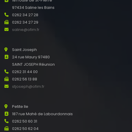
181 route de St-Pierre
97434 Saline les Bains
0262 34 27 28
0262 34 27 29
saline@ofim.fr
Saint Joseph
24 rue Maury 97480
SAINT JOSEPH Réunion
0262 31 44 00
0262 56 13 88
stjoseph@ofim.fr
Petite Ile
187 rue Mahé de Labourdonnais
0262 50 60 31
0262 50 62 04