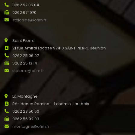
0262 97 05 04
0262 97 1970
stclotilde@ofim.fr
Saint Pierre
21 rue Amiral Lacaze 97410 SAINT PIERRE Réunion
0262 25 06 07
0262 25 13 14
stpierre@ofim.fr
La Montagne
Résidence Romina – 1 chemin Hautbois
0262 23 50 60
0262 56 92 03
montagne@ofim.fr