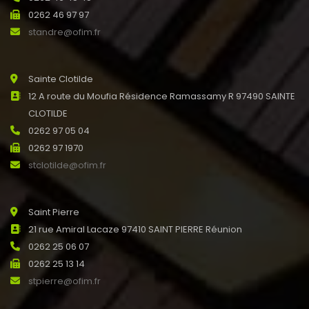
0262 46 97 97
standre@ofim.fr
Sainte Clotilde
12 A route du Moufia Résidence Ramassamy R 97490 SAINTE
CLOTILDE
0262 97 05 04
0262 97 1970
stclotilde@ofim.fr
Saint Pierre
21 rue Amiral Lacaze 97410 SAINT PIERRE Réunion
0262 25 06 07
0262 25 13 14
stpierre@ofim.fr