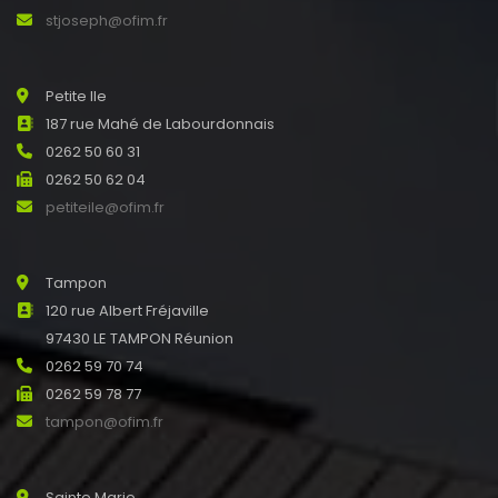
stjoseph@ofim.fr
Petite Ile
187 rue Mahé de Labourdonnais
0262 50 60 31
0262 50 62 04
petiteile@ofim.fr
Tampon
120 rue Albert Fréjaville
97430 LE TAMPON Réunion
0262 59 70 74
0262 59 78 77
tampon@ofim.fr
Sainte Marie