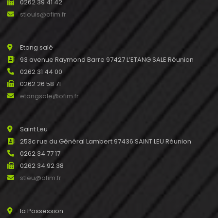
0262 39 41 42
stlouis@ofim.fr
Etang salé
93 avenue Raymond Barre 97427 L’ETANG SALE Réunion
0262 31 44 00
0262 26 58 71
etangsale@ofim.fr
Saint Leu
253c rue du Général Lambert 97436 SAINT LEU Réunion
0262 34 77 17
0262 34 92 38
stleu@ofim.fr
la Possession