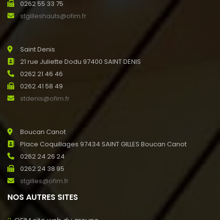
0262 55 33 75
stgilleshauts@ofim.fr
Saint Denis
21 rue Juliette Dodu 97400 SAINT DENIS
0262 21 46 46
0262 41 58 49
stdenis@ofim.fr
Boucan Canot
Place Coquillages 97434 SAINT GILLES Boucan Canot
0262 24 26 24
0262 24 38 95
stgilles@ofim.fr
NOS AUTRES SITES