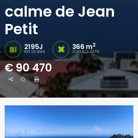
calme de Jean
Petit
2
2195J
366 m
RÉF DU BIEN
SURFACE BÂTIE
€ 90 470