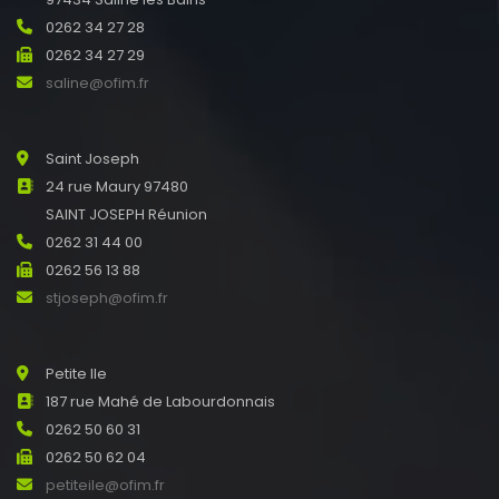
0262 34 27 28
0262 34 27 29
saline@ofim.fr
Saint Joseph
24 rue Maury 97480
SAINT JOSEPH Réunion
0262 31 44 00
0262 56 13 88
stjoseph@ofim.fr
Petite Ile
187 rue Mahé de Labourdonnais
0262 50 60 31
0262 50 62 04
petiteile@ofim.fr