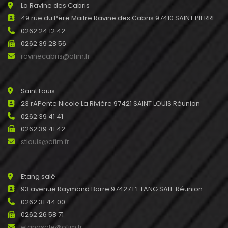
La Ravine des Cabris
49 rue du Père Maitre Ravine des Cabris 97410 SAINT PIERRE
0262 24 12 42
0262 39 28 56
ravinecabris@ofim.fr
Saint Louis
23 rAPente Nicole La Rivière 97421 SAINT LOUIS Réunion
0262 39 41 41
0262 39 41 42
stlouis@ofim.fr
Etang salé
93 avenue Raymond Barre 97427 L’ETANG SALE Réunion
0262 31 44 00
0262 26 58 71
etangsale@ofim.fr