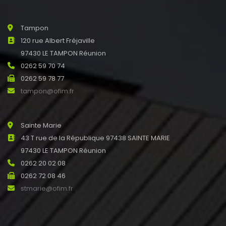
Tampon
120 rue Albert Fréjaville
97430 LE TAMPON Réunion
0262 59 70 74
0262 59 78 77
tampon@ofim.fr
Sainte Marie
43 T rue de la République 97438 SAINTE MARIE
97430 LE TAMPON Réunion
0262 20 02 08
0262 72 08 46
stmarie@ofim.fr