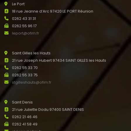
Le Port
18 rue Jeanne d’Arc 97420 LE PORT Réunion
0262 43 31 31
0262 55 96 17
leport@ofim.fr
Saint Gilles les Hauts
21 rue Joseph Hubert 97434 SAINT GILLES les Hauts
0262 55 33 70
0262 55 33 75
stgilleshauts@ofim.fr
Saint Denis
21 rue Juliette Dodu 97400 SAINT DENIS
0262 21 46 46
0262 41 58 49