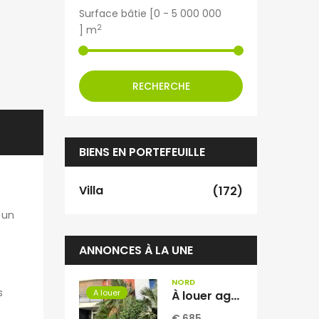
Surface bâtie [
0
-
5 000 000
2
] m
RECHERCHE
BIENS EN PORTEFEUILLE
Villa
(172)
 un
ANNONCES À LA UNE
NORD
s
A louer
À louer agréable appartement T2 de 53.06 m2 situé dans la résidence INAIS à Sainte-Clotilde Réunion
€ 685