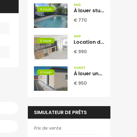
SUD
A louer
À louer studio meublé d’environ 30 m2 situé à La Ligne des Bambous Réunion
€ 770
SUD
A louer
Location d’une ravissante villa neuve meublée T4 située à Vincendo Réunion
€ 990
OUEST
A louer
À louer une villa F3 de 80.71m2 avec jardin à La Saline les Hauts Réunion.
€ 950
SIMULATEUR DE PRÊTS
Prix de vente