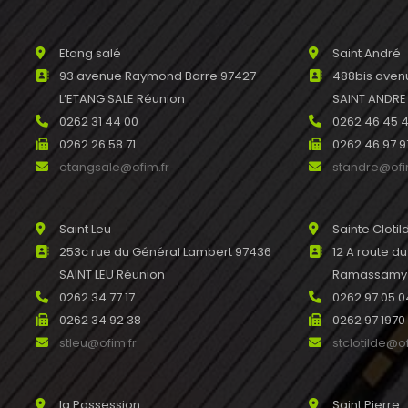
Etang salé
Saint André
93 avenue Raymond Barre 97427
488bis avenu
L’ETANG SALE Réunion
SAINT ANDRE
0262 31 44 00
0262 46 45 
0262 26 58 71
0262 46 97 9
etangsale@ofim.fr
standre@ofi
Saint Leu
Sainte Clotil
253c rue du Général Lambert 97436
12 A route d
SAINT LEU Réunion
Ramassamy R
0262 34 77 17
0262 97 05 0
0262 34 92 38
0262 97 1970
stleu@ofim.fr
stclotilde@of
la Possession
Saint Pierre