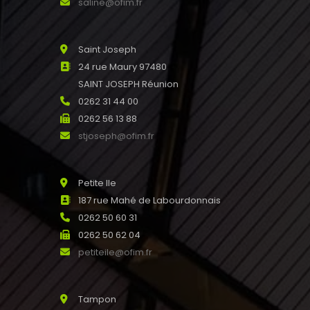
saline@ofim.fr
Saint Joseph
24 rue Maury 97480
SAINT JOSEPH Réunion
0262 31 44 00
0262 56 13 88
stjoseph@ofim.fr
Petite Ile
187 rue Mahé de Labourdonnais
0262 50 60 31
0262 50 62 04
petiteile@ofim.fr
Tampon