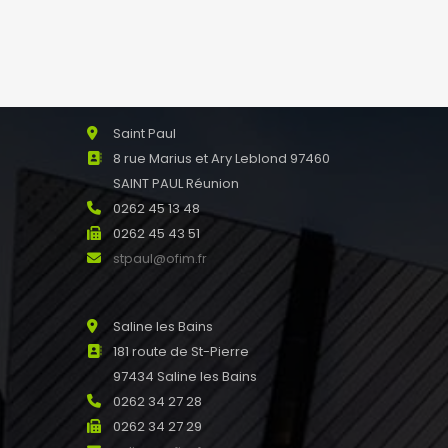
NOS AGENCES
Saint Paul
8 rue Marius et Ary Leblond 97460
SAINT PAUL Réunion
0262 45 13 48
0262 45 43 51
stpaul@ofim.fr
Saline les Bains
181 route de St-Pierre
97434 Saline les Bains
0262 34 27 28
0262 34 27 29