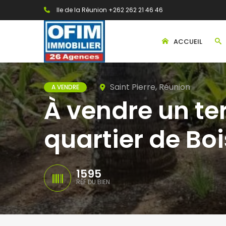
Ile de la Réunion +262 262 21 46 46
ACCUEIL
Saint Pierre, Réunion
A VENDRE
À vendre un te
quartier de Boi
1595
RÉF DU BIEN