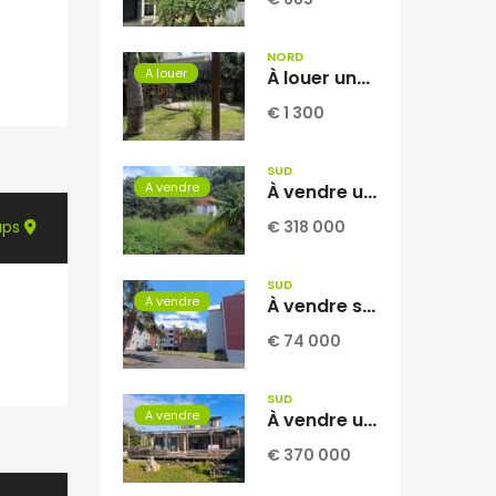
NORD
A louer
À louer une villa jumelée de type F5 de 104 m2 habitable située sur le secteur de Domenjod Sainte Clothilde Réunion
€ 1 300
SUD
A vendre
À vendre une vaste parcelle plate et arborée de 1268 m2 dont 1104 m2 constructible située au Tampon Réunion
aps
€ 318 000
SUD
A vendre
À vendre studio climatisé de 34.97 m2 avec vue mer situé dans une résidence sécurisée et calme à Saint Joseph Réunion
€ 74 000
SUD
A vendre
À vendre une magnifique villa contemporaine T4 de 110 m2 sur un terrain piscinable de 673 m2 située à La Rivière Saint Louis Réunion
€ 370 000