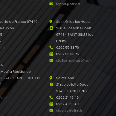
leport@ofim.fr
e Ile de France 97440
Saint Gilles les Hauts
 Réunion
21 rue Joseph Hubert
45
97434 SAINT GILLES les
7
Hauts
m.fr
0262 55 33 70
0262 55 33 75
stgilleshauts@ofim.fr
de
u Moufia Résidence
 97490 SAINTE CLOTILDE
Saint Denis
4
21 rue Juliette Dodu
97400 SAINT DENIS
im.fr
0262 21 46 46
0262 41 58 49
stdenis@ofim.fr