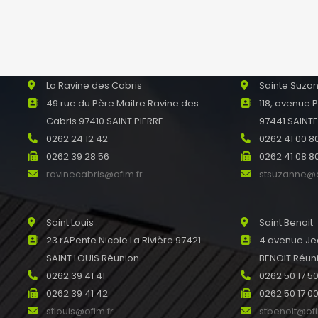
La Ravine des Cabris
Sainte Suza
49 rue du Père Maitre Ravine des
118, avenue 
Cabris 97410 SAINT PIERRE
97441 SAINT
0262 24 12 42
0262 41 00 8
0262 39 28 56
0262 41 08 8
ravinecabris@ofim.fr
stsuzanne@o
Saint Louis
Saint Benoit
23 rAPente Nicole La Rivière 97421
4 avenue Je
SAINT LOUIS Réunion
BENOIT Réun
0262 39 41 41
0262 50 17 5
0262 39 41 42
0262 50 17 0
stlouis@ofim.fr
stbenoit@ofi