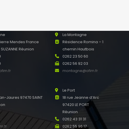
nne
La Montagne
Pierre Mendes France
Résidence Romina – 1
E SUZANNE Réunion
chemin Hautbois
0
0262 23 50 60
0
0262 56 92 03
fim.fr
montagne@ofim.fr
Le Port
an-Jaures 97470 SAINT
18 rue Jeanne d’Arc
ion
97420 LE PORT
0
Réunion
0
0262 43 31 31
m.fr
0262 55 96 17