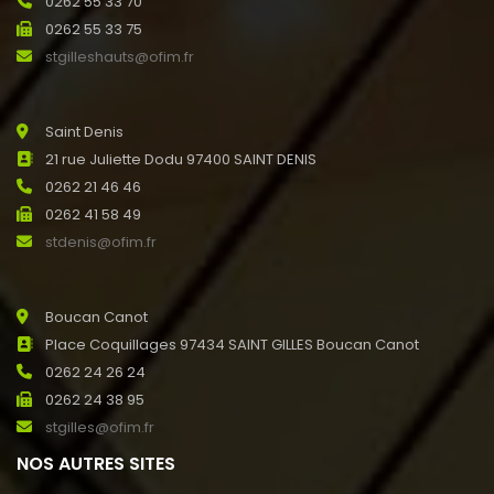
0262 55 33 70
0262 55 33 75
stgilleshauts@ofim.fr
Saint Denis
21 rue Juliette Dodu 97400 SAINT DENIS
0262 21 46 46
0262 41 58 49
stdenis@ofim.fr
Boucan Canot
Place Coquillages 97434 SAINT GILLES Boucan Canot
0262 24 26 24
0262 24 38 95
stgilles@ofim.fr
NOS AUTRES SITES