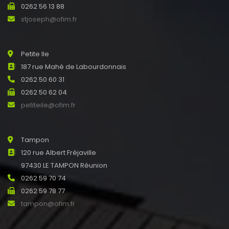
0262 56 13 88
stjoseph@ofim.fr
Petite Ile
187 rue Mahé de Labourdonnais
0262 50 60 31
0262 50 62 04
petiteile@ofim.fr
Tampon
120 rue Albert Fréjaville
97430 LE TAMPON Réunion
0262 59 70 74
0262 59 78 77
tampon@ofim.fr