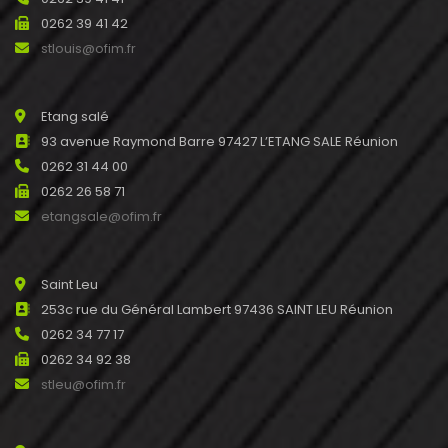
0262 39 41 42
stlouis@ofim.fr
Etang salé
93 avenue Raymond Barre 97427 L’ETANG SALE Réunion
0262 31 44 00
0262 26 58 71
etangsale@ofim.fr
Saint Leu
253c rue du Général Lambert 97436 SAINT LEU Réunion
0262 34 77 17
0262 34 92 38
stleu@ofim.fr