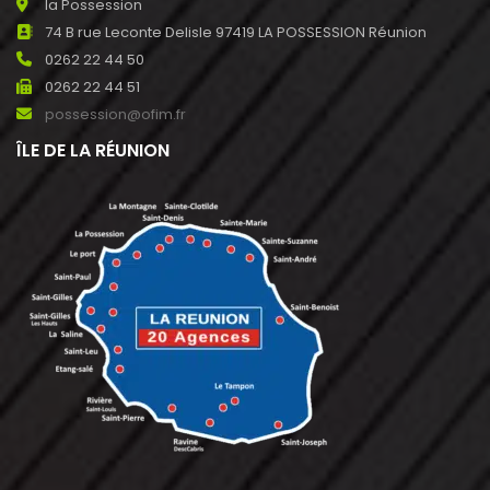
la Possession
74 B rue Leconte Delisle 97419 LA POSSESSION Réunion
0262 22 44 50
0262 22 44 51
possession@ofim.fr
ÎLE DE LA RÉUNION