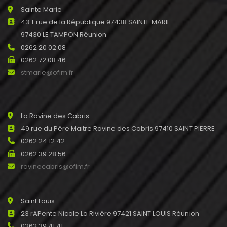
Sainte Marie
43 T rue de la République 97438 SAINTE MARIE
97430 LE TAMPON Réunion
0262 20 02 08
0262 72 08 46
stmarie@ofim.fr
La Ravine des Cabris
49 rue du Père Maitre Ravine des Cabris 97410 SAINT PIERRE
0262 24 12 42
0262 39 28 56
ravinecabris@ofim.fr
Saint Louis
23 rAPente Nicole La Rivière 97421 SAINT LOUIS Réunion
0262 39 41 41