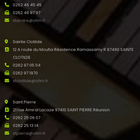
0262 46 45 45
0262 46 97 97
standre@ofim.fr
Sainte Clotilde
12 A route du Moufia Résidence Ramassamy R 97490 SAINTE
CLOTILDE
0262 97 05 04
0262 97 1970
stclotilde@ofim.fr
Saint Pierre
21 rue Amiral Lacaze 97410 SAINT PIERRE Réunion
0262 25 06 07
0262 25 13 14
stpierre@ofim.fr