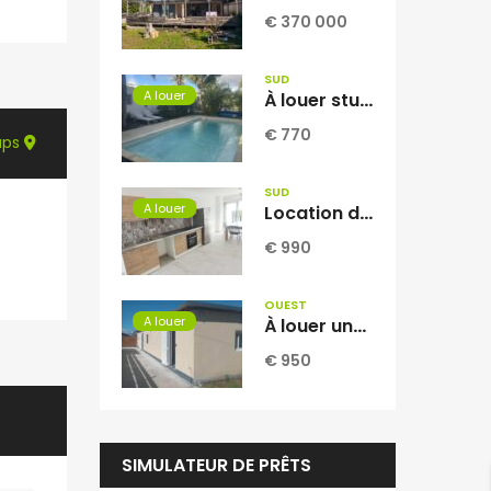
€ 370 000
SUD
A louer
À louer studio meublé d’environ 30 m2 situé à La Ligne des Bambous Réunion
€ 770
aps
SUD
A louer
Location d’une ravissante villa neuve meublée T4 située à Vincendo Réunion
€ 990
OUEST
A louer
À louer une villa F3 de 80.71m2 avec jardin à La Saline les Hauts Réunion.
€ 950
SIMULATEUR DE PRÊTS