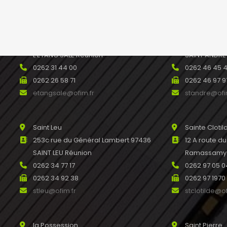
Etang salé
Saint André
93 avenue Raymond Barre 97427
488bis avenu
L’ETANG SALE Réunion
SAINT ANDRE
0262 31 44 00
0262 46 45 
0262 26 58 71
0262 46 97 9
etangsale@ofim.fr
standre@ofi
Saint Leu
Sainte Clotil
253c rue du Général Lambert 97436
12 A route d
SAINT LEU Réunion
Ramassamy R
0262 34 77 17
0262 97 05 0
0262 34 92 38
0262 97 1970
stleu@ofim.fr
stclotilde@of
la Possession
Saint Pierre