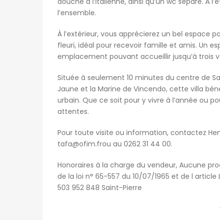
douche à l’italienne, ainsi qu’un wc séparé. À
l’ensemble.
À l’extérieur, vous apprécierez un bel espace p
fleuri, idéal pour recevoir famille et amis. Un
emplacement pouvant accueillir jusqu’à trois 
Située à seulement 10 minutes du centre de Sa
Jaune et la Marine de Vincendo, cette villa b
urbain. Que ce soit pour y vivre à l’année ou po
attentes.
Pour toute visite ou information, contactez H
tafa@ofim.fr
ou au 0262 31 44 00.
Honoraires à la charge du vendeur, Aucune pro
de la loi n° 65-557 du 10/07/1965 et de l artic
503 952 848 Saint-Pierre