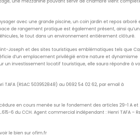
 l’étage, une mezzanine pouvant servir de chambre vient complét
aysager avec une grande piscine, un coin jardin et repos arboré 
 espace de rangement pratique est également présent, ainsi qu’un
véhicules, le tout dans un environnement entièrement clôturé.
int-Joseph et des sites touristiques emblématiques tels que C
énéficie d’un emplacement privilégié entre nature et dynamisme
ur un investissement locatif touristique, elle saura répondre à v
enri TAFA (RSAC 503952848) au 0692 54 02 62, par email à
cédure en cours menée sur le fondement des articles 29-1 A et 
le L.615-6 du CCH. Agent commercial indépendant : Henri TAFA – R
voir le bien sur ofim.fr