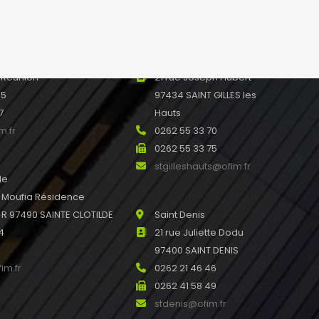
leport@ofim.fr
e Ile de France 97440
Saint Gilles les Hauts
 Réunion
21 rue Joseph Hubert
45
97434 SAINT GILLES les
7
Hauts
m.fr
0262 55 33 70
0262 55 33 75
stgilleshauts@ofim.fr
de
u Moufia Résidence
 97490 SAINTE CLOTILDE
Saint Denis
4
21 rue Juliette Dodu
97400 SAINT DENIS
im.fr
0262 21 46 46
0262 41 58 49
stdenis@ofim.fr