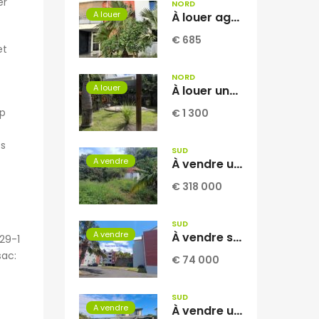
er
NORD
A louer
À louer agréable appartement T2 de 53.06 m2 situé dans la résidence INAIS à Sainte-Clotilde Réunion
€ 685
et
NORD
A louer
À louer une villa jumelée de type F5 de 104 m2 habitable située sur le secteur de Domenjod Sainte Clothilde Réunion
ap
€ 1 300
os
SUD
A vendre
À vendre une vaste parcelle plate et arborée de 1268 m2 dont 1104 m2 constructible située au Tampon Réunion
€ 318 000
SUD
A vendre
À vendre studio climatisé de 34.97 m2 avec vue mer situé dans une résidence sécurisée et calme à Saint Joseph Réunion
29-1
sac:
€ 74 000
SUD
A vendre
À vendre une magnifique villa contemporaine T4 de 110 m2 sur un terrain piscinable de 673 m2 située à La Rivière Saint Louis Réunion