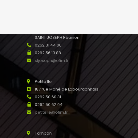
saline@ofim.fr
Saint Joseph
24 rue Maury 97480
SAINT JOSEPH Réunion
0262 31 44 00
0262 56 13 88
stjoseph@ofim.fr
Petite Ile
187 rue Mahé de Labourdonnais
0262 50 60 31
0262 50 62 04
petiteile@ofim.fr
Tampon