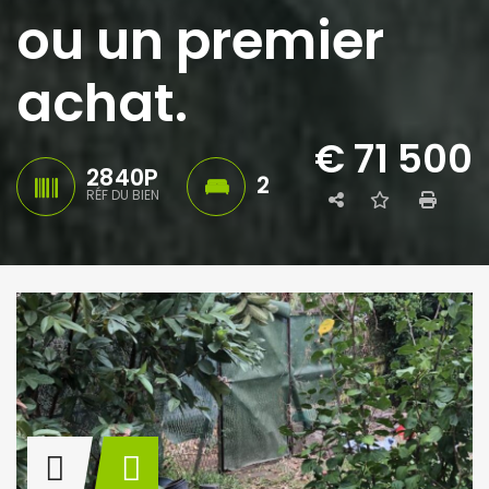
ou un premier
achat.
€ 71 500
2840P
2
RÉF DU BIEN