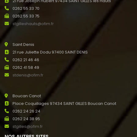
21 rue Joseph Hubert 97434 SAINT GILLES les Hauts
0262 55 33 70
0262 55 33 75
stgilleshauts@ofim.fr
Saint Denis
21 rue Juliette Dodu 97400 SAINT DENIS
0262 21 46 46
0262 41 58 49
stdenis@ofim.fr
Boucan Canot
Place Coquillages 97434 SAINT GILLES Boucan Canot
0262 24 26 24
0262 24 38 95
stgilles@ofim.fr
NOS AUTRES SITES