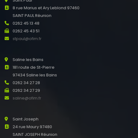
Saint Paul
8 rue Marius et Ary Leblond 97460
SAINT PAUL Réunion
0262 45 13 48
0262 45 43 51
stpaul@ofim.fr
Saline les Bains
181 route de St-Pierre
97434 Saline les Bains
0262 34 27 28
0262 34 27 29
saline@ofim.fr
Saint Joseph
24 rue Maury 97480
SAINT JOSEPH Réunion