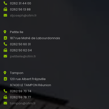
0262 31 44 00
0262 56 13 88
stjoseph@ofim.fr
Petite Ile
187 rue Mahé de Labourdonnais
0262 50 60 31
0262 50 62 04
petiteile@ofim.fr
Tampon
120 rue Albert Fréjaville
97430 LE TAMPON Réunion
0262 59 70 74
0262 59 78 77
tampon@ofim.fr