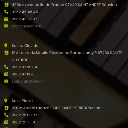
488bis avenue Ile de France 97440 SAINT ANDRE Réunion
0262 46 45 45
0262 46 97 97
standre@ofim.fr
Sainte Clotilde
12 A route du Moufia Résidence Ramassamy R 97490 SAINTE
CLOTILDE
0262 97 05 04
0262 97 1970
stclotilde@ofim.fr
Saint Pierre
21 rue Amiral Lacaze 97410 SAINT PIERRE Réunion
0262 25 06 07
0262 25 13 14