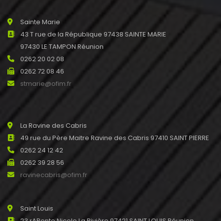
Sainte Marie
43 T rue de la République 97438 SAINTE MARIE
97430 LE TAMPON Réunion
0262 20 02 08
0262 72 08 46
stmarie@ofim.fr
La Ravine des Cabris
49 rue du Père Maitre Ravine des Cabris 97410 SAINT PIERRE
0262 24 12 42
0262 39 28 56
ravinecabris@ofim.fr
Saint Louis
23 rAPente Nicole La Rivière 97421 SAINT LOUIS Réunion