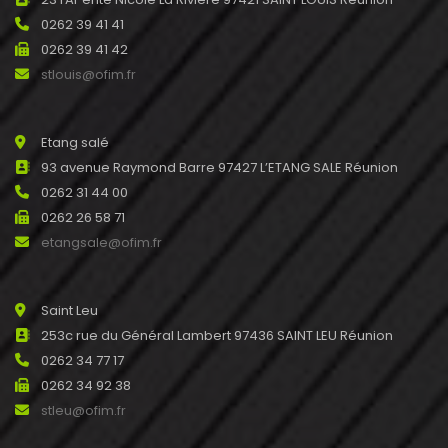
0262 39 41 41
0262 39 41 42
stlouis@ofim.fr
Etang salé
93 avenue Raymond Barre 97427 L’ETANG SALE Réunion
0262 31 44 00
0262 26 58 71
etangsale@ofim.fr
Saint Leu
253c rue du Général Lambert 97436 SAINT LEU Réunion
0262 34 77 17
0262 34 92 38
stleu@ofim.fr