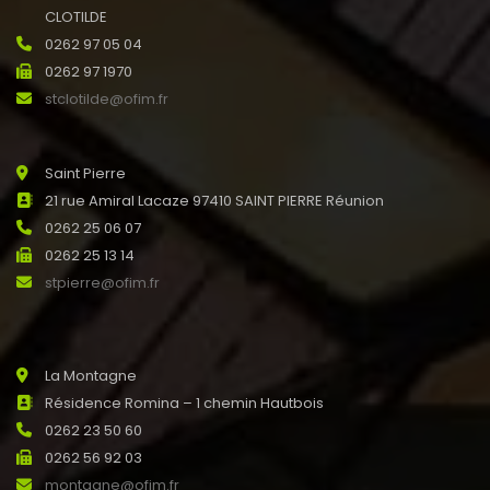
CLOTILDE
0262 97 05 04
0262 97 1970
stclotilde@ofim.fr
Saint Pierre
21 rue Amiral Lacaze 97410 SAINT PIERRE Réunion
0262 25 06 07
0262 25 13 14
stpierre@ofim.fr
La Montagne
Résidence Romina – 1 chemin Hautbois
0262 23 50 60
0262 56 92 03
montagne@ofim.fr