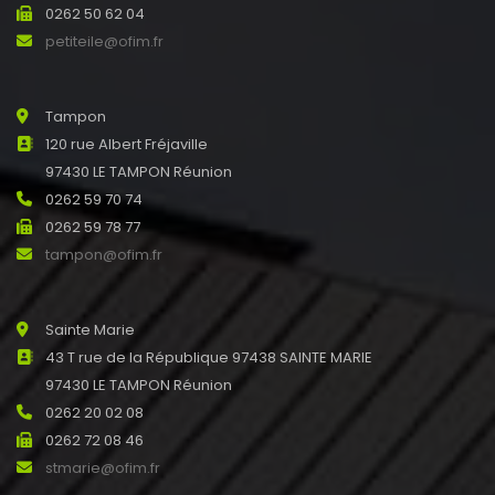
0262 50 62 04
petiteile@ofim.fr
Tampon
120 rue Albert Fréjaville
97430 LE TAMPON Réunion
0262 59 70 74
0262 59 78 77
tampon@ofim.fr
Sainte Marie
43 T rue de la République 97438 SAINTE MARIE
97430 LE TAMPON Réunion
0262 20 02 08
0262 72 08 46
stmarie@ofim.fr