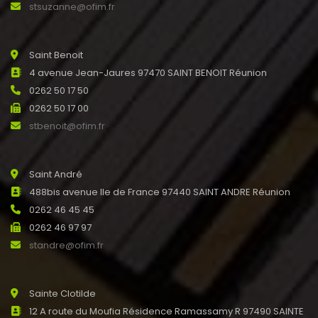
stsuzanne@ofim.fr
Saint Benoit
4 avenue Jean-Jaures 97470 SAINT BENOIT Réunion
0262 50 17 50
0262 50 17 00
stbenoit@ofim.fr
Saint André
488bis avenue Ile de France 97440 SAINT ANDRE Réunion
0262 46 45 45
0262 46 97 97
standre@ofim.fr
Sainte Clotilde
12 A route du Moufia Résidence Ramassamy R 97490 SAINTE