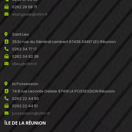
0262 26 58 71
etangsale@ofim.fr
Saint Leu
253c rue du Général Lambert 97436 SAINT LEU Réunion
0262 34 77 17
0262 34 92 38
stleu@ofim.fr
la Possession
74 B rue Leconte Delisle 97419 LA POSSESSION Réunion
0262 22 44 50
0262 22 44 51
possession@ofim.fr
ÎLE DE LA RÉUNION