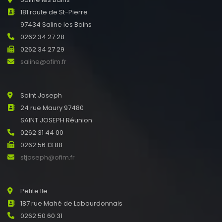
181 route de St-Pierre
97434 Saline les Bains
0262 34 27 28
0262 34 27 29
saline@ofim.fr
Saint Joseph
24 rue Maury 97480
SAINT JOSEPH Réunion
0262 31 44 00
0262 56 13 88
stjoseph@ofim.fr
Petite Ile
187 rue Mahé de Labourdonnais
0262 50 60 31