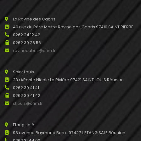
La Ravine des Cabris
49 rue du Père Maitre Ravine des Cabris 97410 SAINT PIERRE
0262 24 12 42
0262 39 28 56
ravinecabris@ofim.fr
Saint Louis
23 rAPente Nicole La Rivière 97421 SAINT LOUIS Réunion
0262 39 41 41
0262 39 41 42
stlouis@ofim.fr
Etang salé
93 avenue Raymond Barre 97427 L’ETANG SALE Réunion
0262 31 44 00