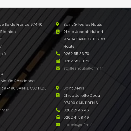
leport@ofim.fr
e Ile de France 97440
Saint Gilles les Hauts
 Réunion
21 rue Joseph Hubert
45
97434 SAINT GILLES les
7
Hauts
m.fr
0262 55 33 70
0262 55 33 75
stgilleshauts@ofim.fr
de
u Moufia Résidence
 97490 SAINTE CLOTILDE
Saint Denis
4
21 rue Juliette Dodu
97400 SAINT DENIS
im.fr
0262 21 46 46
0262 41 58 49
stdenis@ofim.fr