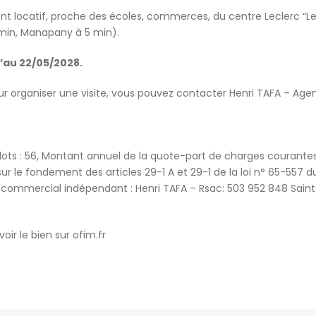
ent locatif, proche des écoles, commerces, du centre Leclerc “L
 min, Manapany à 5 min).
’au 22/05/2028.
 organiser une visite, vous pouvez contacter Henri TAFA – Age
ots : 56, Montant annuel de la quote-part de charges courantes
le fondement des articles 29-1 A et 29-1 de la loi n° 65-557 d
nt commercial indépendant : Henri TAFA – Rsac: 503 952 848 Saint
voir le bien sur ofim.fr