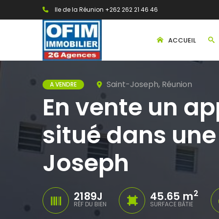
Ile de la Réunion +262 262 21 46 46
ACCUEIL
Saint-Joseph, Réunion
A VENDRE
En vente un ap
situé dans une
Joseph
2
2189J
45.65 m
RÉF DU BIEN
SURFACE BÂTIE