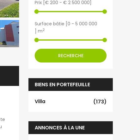
Prix [
€ 200
-
€ 2 500 000
]
Surface bâtie [
0
-
5 000 000
2
] m
RECHERCHE
BIENS EN PORTEFEUILLE
Villa
(173)
tte
u
ANNONCES À LA UNE