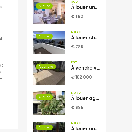
SUD
A louer
es
À louer une charmante villa T4 en duplex meublée d’environ 100 m2 située dans le quartier très recherché des Pêcheurs à Terre Sainte Réunion
€ 1 921
NORD
A louer
À louer charmant appartement de type F2 situé dans la résidence Georges Brassens à Sainte-Clotilde Réunion
nt
€ 785
EST
 :
A vendre
À vendre villa T3 à étage de 52.86 m2 située à Sainte-Suzanne Centre Réunion
u
€ 162 000
-
NORD
A louer
À louer agréable appartement T2 de 53.06 m2 situé dans la résidence INAIS à Sainte-Clotilde Réunion
€ 685
NORD
A louer
À louer une villa jumelée de type F5 de 104 m2 habitable située sur le secteur de Domenjod Sainte Clothilde Réunion