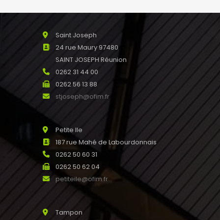
saline@ofim.fr
Saint Joseph
24 rue Maury 97480
SAINT JOSEPH Réunion
0262 31 44 00
0262 56 13 88
stjoseph@ofim.fr
Petite Ile
187 rue Mahé de Labourdonnais
0262 50 60 31
0262 50 62 04
petiteile@ofim.fr
Tampon