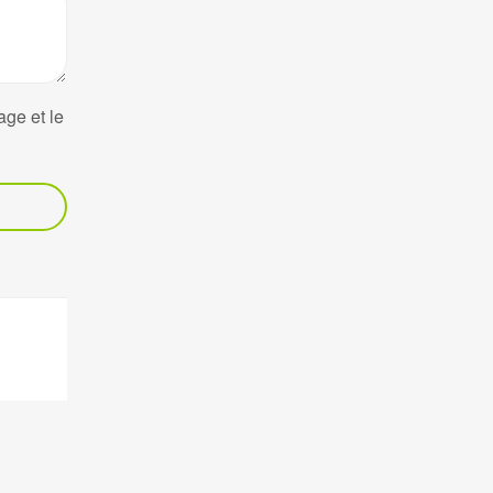
age et le
nne
La Montagne
Pierre Mendes France
Résidence Romina – 1
E SUZANNE Réunion
chemin Hautbois
0
0262 23 50 60
0
0262 56 92 03
fim.fr
montagne@ofim.fr
Le Port
an-Jaures 97470 SAINT
18 rue Jeanne d’Arc
ion
97420 LE PORT
0
Réunion
0
0262 43 31 31
m.fr
0262 55 96 17