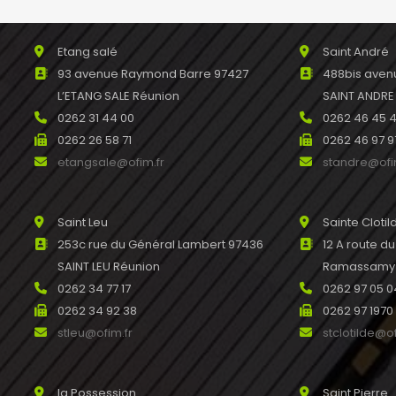
Etang salé
Saint André
93 avenue Raymond Barre 97427
488bis avenu
L’ETANG SALE Réunion
SAINT ANDRE
0262 31 44 00
0262 46 45 
0262 26 58 71
0262 46 97 9
etangsale@ofim.fr
standre@ofi
Saint Leu
Sainte Clotil
253c rue du Général Lambert 97436
12 A route d
SAINT LEU Réunion
Ramassamy R
0262 34 77 17
0262 97 05 0
0262 34 92 38
0262 97 1970
stleu@ofim.fr
stclotilde@of
la Possession
Saint Pierre