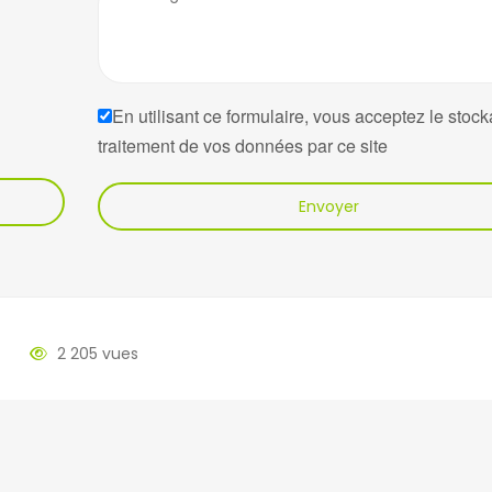
En utilisant ce formulaire, vous acceptez le stock
La Ravine des Cabris
Sainte Suza
traitement de vos données par ce site
49 rue du Père Maitre Ravine des
118, avenue 
Cabris 97410 SAINT PIERRE
97441 SAINT
Envoyer
0262 24 12 42
0262 41 00 8
0262 39 28 56
0262 41 08 8
ravinecabris@ofim.fr
stsuzanne@o
Saint Louis
Saint Benoit
2 205 vues
23 rAPente Nicole La Rivière 97421
4 avenue Je
SAINT LOUIS Réunion
BENOIT Réun
0262 39 41 41
0262 50 17 5
0262 39 41 42
0262 50 17 0
stlouis@ofim.fr
stbenoit@ofi