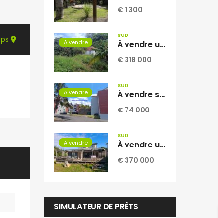
€ 1 300
SUD
aps
A vendre
À vendre une vaste parcelle plate et arborée de 1268 m2 dont 1104 m2 constructible située au Tampon Réunion
€ 318 000
SUD
A vendre
À vendre studio climatisé de 34.97 m2 avec vue mer situé dans une résidence sécurisée et calme à Saint Joseph Réunion
€ 74 000
SUD
A vendre
À vendre une magnifique villa contemporaine T4 de 110 m2 sur un terrain piscinable de 673 m2 située à La Rivière Saint Louis Réunion
€ 370 000
SIMULATEUR DE PRÊTS