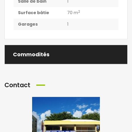
Salle de bain
1
2
Surface bâtie
70 m
Garages
1
Commodités
Contact