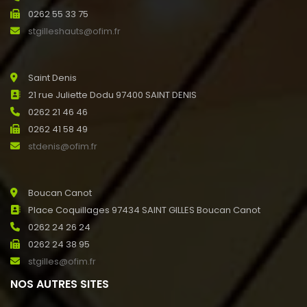
0262 55 33 75
stgilleshauts@ofim.fr
Saint Denis
21 rue Juliette Dodu 97400 SAINT DENIS
0262 21 46 46
0262 41 58 49
stdenis@ofim.fr
Boucan Canot
Place Coquillages 97434 SAINT GILLES Boucan Canot
0262 24 26 24
0262 24 38 95
stgilles@ofim.fr
NOS AUTRES SITES