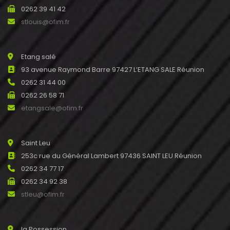
0262 39 41 42
stlouis@ofim.fr
Etang salé
93 avenue Raymond Barre 97427 L’ETANG SALE Réunion
0262 31 44 00
0262 26 58 71
etangsale@ofim.fr
Saint Leu
253c rue du Général Lambert 97436 SAINT LEU Réunion
0262 34 77 17
0262 34 92 38
stleu@ofim.fr
la Possession