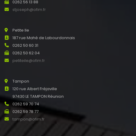
0262 56 13 88
stjoseph@ofim.fr
Petite Ile
187 rue Mahé de Labourdonnais
0262 50 60 31
0262 50 62 04
petiteile@ofim.fr
Tampon
120 rue Albert Fréjaville
97430 LE TAMPON Réunion
0262 59 70 74
0262 59 78 77
tampon@ofim.fr