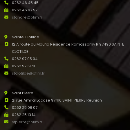
0262 46 45 45
0262 46 97 97
standre@ofim.fr
Sainte Clotilde
12 A route du Moufia Résidence Ramassamy R 97490 SAINTE
CLOTILDE
0262 97 05 04
0262 97 1970
stclotilde@ofim.fr
Saint Pierre
21 rue Amiral Lacaze 97410 SAINT PIERRE Réunion
0262 25 06 07
0262 25 13 14
stpierre@ofim.fr