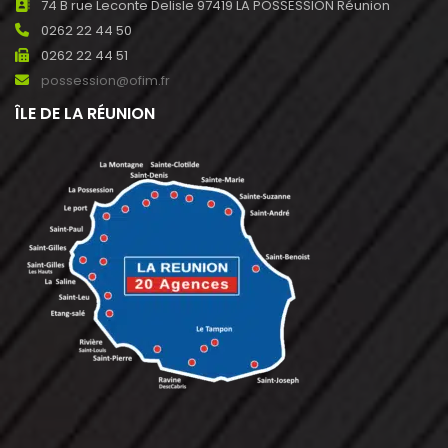
74 B rue Leconte Delisle 97419 LA POSSESSION Réunion
0262 22 44 50
0262 22 44 51
possession@ofim.fr
ÎLE DE LA RÉUNION