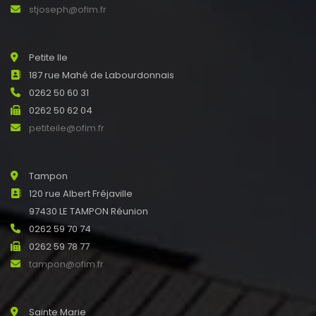
stjoseph@ofim.fr
Petite Ile
187 rue Mahé de Labourdonnais
0262 50 60 31
0262 50 62 04
petiteile@ofim.fr
Tampon
120 rue Albert Fréjaville
97430 LE TAMPON Réunion
0262 59 70 74
0262 59 78 77
tampon@ofim.fr
Sainte Marie