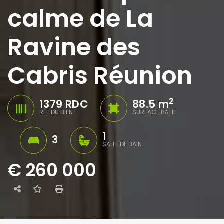
calme de La
Ravine des
Cabris Réunion
2
1379 RDC
88.5 m
RÉF DU BIEN
SURFACE BÂTIE
1
3
SALLE DE BAIN
€ 260 000