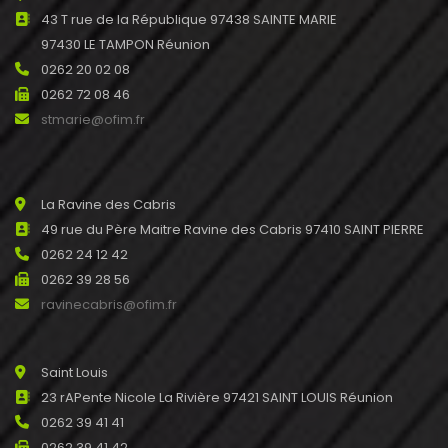
43 T rue de la République 97438 SAINTE MARIE
97430 LE TAMPON Réunion
0262 20 02 08
0262 72 08 46
stmarie@ofim.fr
La Ravine des Cabris
49 rue du Père Maitre Ravine des Cabris 97410 SAINT PIERRE
0262 24 12 42
0262 39 28 56
ravinecabris@ofim.fr
Saint Louis
23 rAPente Nicole La Rivière 97421 SAINT LOUIS Réunion
0262 39 41 41
0262 39 41 42