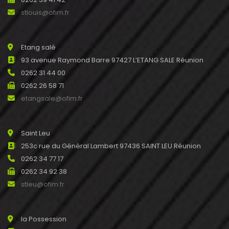
stlouis@ofim.fr
Etang salé
93 avenue Raymond Barre 97427 L’ETANG SALE Réunion
0262 31 44 00
0262 26 58 71
etangsale@ofim.fr
Saint Leu
253c rue du Général Lambert 97436 SAINT LEU Réunion
0262 34 77 17
0262 34 92 38
stleu@ofim.fr
la Possession