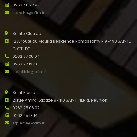
0262 46 97 97
standre@ofim.fr
Sainte Clotilde
12 A route du Moufia Résidence Ramassamy R 97490 SAINTE
CLOTILDE
0262 97 05 04
0262 97 1970
stclotilde@ofim.fr
Saint Pierre
21 rue Amiral Lacaze 97410 SAINT PIERRE Réunion
0262 25 06 07
0262 25 13 14
stpierre@ofim.fr