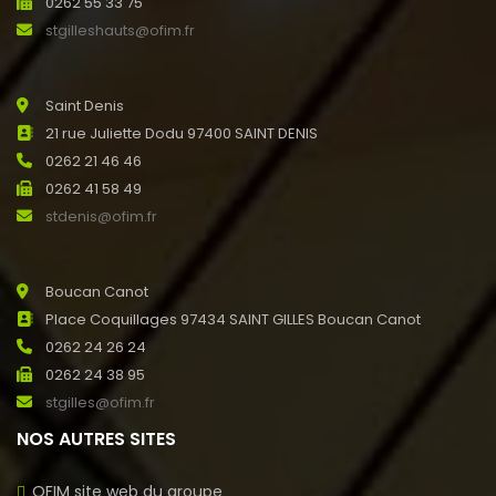
0262 55 33 75
stgilleshauts@ofim.fr
Saint Denis
21 rue Juliette Dodu 97400 SAINT DENIS
0262 21 46 46
0262 41 58 49
stdenis@ofim.fr
Boucan Canot
Place Coquillages 97434 SAINT GILLES Boucan Canot
0262 24 26 24
0262 24 38 95
stgilles@ofim.fr
NOS AUTRES SITES
OFIM site web du groupe