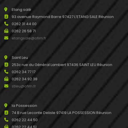
Etang salé
93 avenue Raymond Barre 97427 L’ETANG SALE Réunion
0262 31 44 00
0262 26 58 71
etangsale@ofim.fr
Saint Leu
253c rue du Général Lambert 97436 SAINT LEU Réunion
0262 34 77 17
0262 34 92 38
stleu@ofim.fr
la Possession
74 B rue Leconte Delisle 97419 LA POSSESSION Réunion
0262 22 44 50
0262 22 44 51