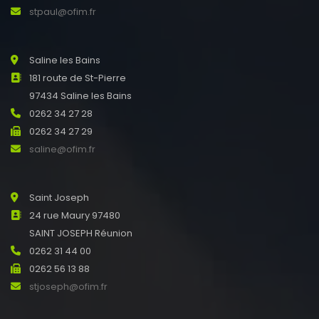
stpaul@ofim.fr
Saline les Bains
181 route de St-Pierre
97434 Saline les Bains
0262 34 27 28
0262 34 27 29
saline@ofim.fr
Saint Joseph
24 rue Maury 97480
SAINT JOSEPH Réunion
0262 31 44 00
0262 56 13 88
stjoseph@ofim.fr