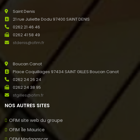
Saint Denis
21 rue Juliette Dodu 97400 SAINT DENIS
0262 21 46 46
0262 41 58 49
stdenis@ofim.fr
Boucan Canot
Place Coquillages 97434 SAINT GILLES Boucan Canot
0262 24 26 24
0262 24 38 95
stgilles@ofim.fr
NOS AUTRES SITES
OFIM site web du groupe
OFIM Île Maurice
OFIM Madagascar