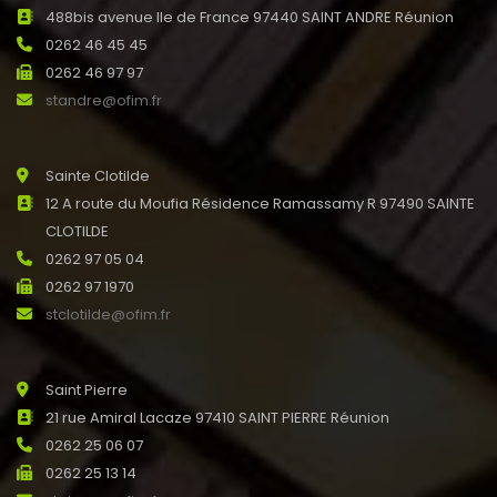
488bis avenue Ile de France 97440 SAINT ANDRE Réunion
0262 46 45 45
0262 46 97 97
standre@ofim.fr
Sainte Clotilde
12 A route du Moufia Résidence Ramassamy R 97490 SAINTE
CLOTILDE
0262 97 05 04
0262 97 1970
stclotilde@ofim.fr
Saint Pierre
21 rue Amiral Lacaze 97410 SAINT PIERRE Réunion
0262 25 06 07
0262 25 13 14