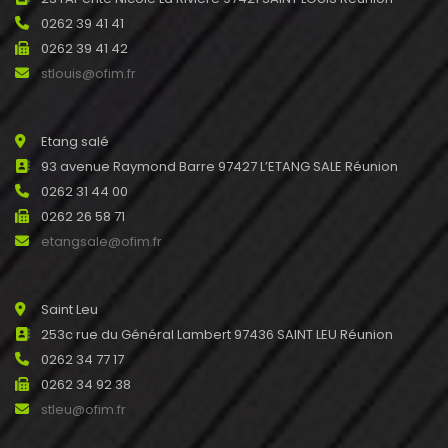
0262 39 41 41
0262 39 41 42
stlouis@ofim.fr
Etang salé
93 avenue Raymond Barre 97427 L’ETANG SALE Réunion
0262 31 44 00
0262 26 58 71
etangsale@ofim.fr
Saint Leu
253c rue du Général Lambert 97436 SAINT LEU Réunion
0262 34 77 17
0262 34 92 38
stleu@ofim.fr