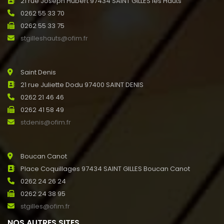
21 rue Joseph Hubert 97434 SAINT GILLES les Hauts
0262 55 33 70
0262 55 33 75
stgilleshauts@ofim.fr
Saint Denis
21 rue Juliette Dodu 97400 SAINT DENIS
0262 21 46 46
0262 41 58 49
stdenis@ofim.fr
Boucan Canot
Place Coquillages 97434 SAINT GILLES Boucan Canot
0262 24 26 24
0262 24 38 95
stgilles@ofim.fr
NOS AUTRES SITES