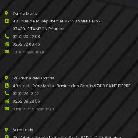
Sainte Marie
43 T rue de la République 97438 SAINTE MARIE
97430 LE TAMPON Réunion
0262 20 02 08
0262 72 08 46
stmarie@ofim.fr
La Ravine des Cabris
49 rue du Père Maitre Ravine des Cabris 97410 SAINT PIERRE
0262 24 12 42
0262 39 28 56
ravinecabris@ofim.fr
Saint Louis
23 rAPente Nicole La Rivière 97421 SAINT LOUIS Réunion