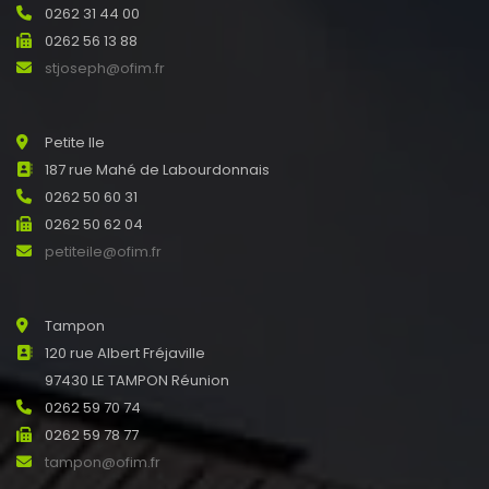
0262 31 44 00
0262 56 13 88
stjoseph@ofim.fr
Petite Ile
187 rue Mahé de Labourdonnais
0262 50 60 31
0262 50 62 04
petiteile@ofim.fr
Tampon
120 rue Albert Fréjaville
97430 LE TAMPON Réunion
0262 59 70 74
0262 59 78 77
tampon@ofim.fr