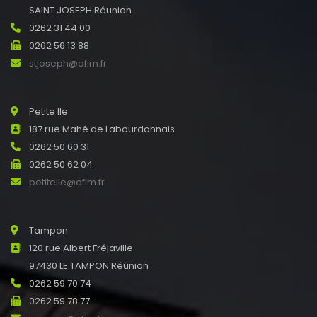
SAINT JOSEPH Réunion
0262 31 44 00
0262 56 13 88
stjoseph@ofim.fr
Petite Ile
187 rue Mahé de Labourdonnais
0262 50 60 31
0262 50 62 04
petiteile@ofim.fr
Tampon
120 rue Albert Fréjaville
97430 LE TAMPON Réunion
0262 59 70 74
0262 59 78 77