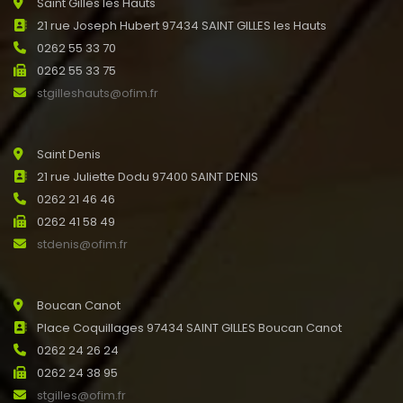
Saint Gilles les Hauts
21 rue Joseph Hubert 97434 SAINT GILLES les Hauts
0262 55 33 70
0262 55 33 75
stgilleshauts@ofim.fr
Saint Denis
21 rue Juliette Dodu 97400 SAINT DENIS
0262 21 46 46
0262 41 58 49
stdenis@ofim.fr
Boucan Canot
Place Coquillages 97434 SAINT GILLES Boucan Canot
0262 24 26 24
0262 24 38 95
stgilles@ofim.fr