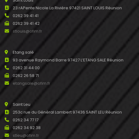
Saint Louis
23 rAPente Nicole La Rivière 97421 SAINT LOUIS Réunion
0262 39 41 41
0262 39 41 42
stlouis@ofim.fr
Etang salé
93 avenue Raymond Barre 97427 L’ETANG SALE Réunion
0262 31 44 00
0262 26 58 71
etangsale@ofim.fr
Saint Leu
253c rue du Général Lambert 97436 SAINT LEU Réunion
0262 34 77 17
0262 34 92 38
stleu@ofim.fr