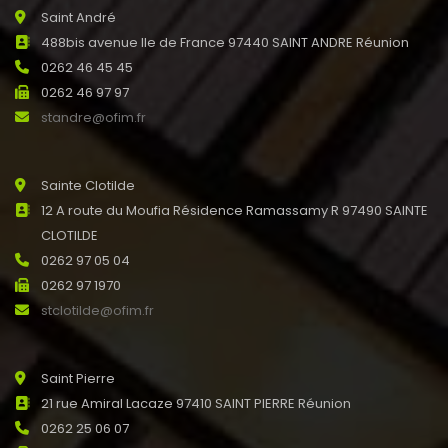
Saint André
488bis avenue Ile de France 97440 SAINT ANDRE Réunion
0262 46 45 45
0262 46 97 97
standre@ofim.fr
Sainte Clotilde
12 A route du Moufia Résidence Ramassamy R 97490 SAINTE
CLOTILDE
0262 97 05 04
0262 97 1970
stclotilde@ofim.fr
Saint Pierre
21 rue Amiral Lacaze 97410 SAINT PIERRE Réunion
0262 25 06 07