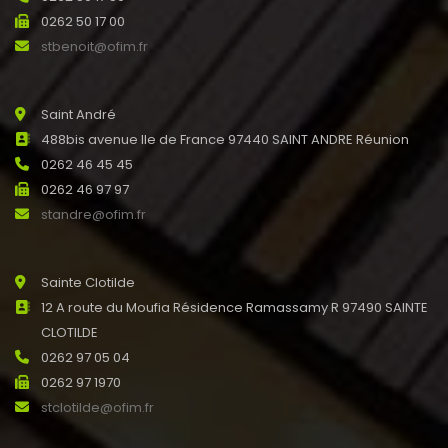
0262 50 17 00
stbenoit@ofim.fr
Saint André
488bis avenue Ile de France 97440 SAINT ANDRE Réunion
0262 46 45 45
0262 46 97 97
standre@ofim.fr
Sainte Clotilde
12 A route du Moufia Résidence Ramassamy R 97490 SAINTE
CLOTILDE
0262 97 05 04
0262 97 1970
stclotilde@ofim.fr