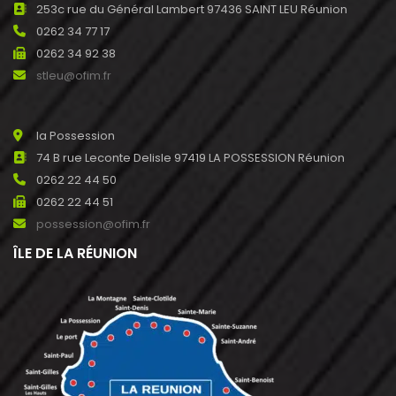
253c rue du Général Lambert 97436 SAINT LEU Réunion
0262 34 77 17
0262 34 92 38
stleu@ofim.fr
la Possession
74 B rue Leconte Delisle 97419 LA POSSESSION Réunion
0262 22 44 50
0262 22 44 51
possession@ofim.fr
ÎLE DE LA RÉUNION