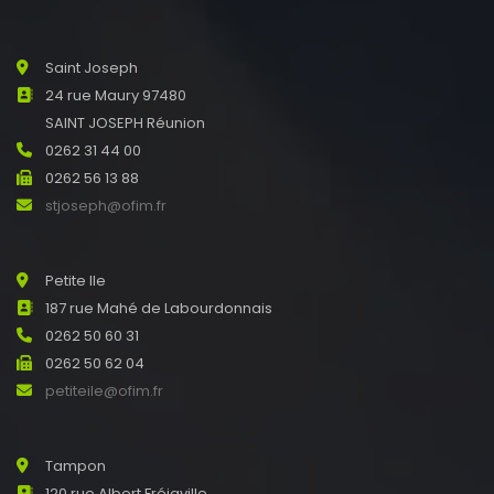
Saint Joseph
24 rue Maury 97480
SAINT JOSEPH Réunion
0262 31 44 00
0262 56 13 88
stjoseph@ofim.fr
Petite Ile
187 rue Mahé de Labourdonnais
0262 50 60 31
0262 50 62 04
petiteile@ofim.fr
Tampon
120 rue Albert Fréjaville