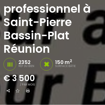
professionnel à
Saint-Pierre
Bassin-Plat
Réunion
2
2352
150 m
RÉF DU BIEN
SURFACE BÂTIE
€ 3 500
/ PAR MOIS