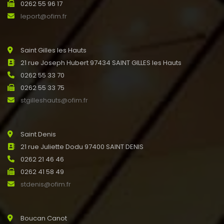
0262 55 96 17
leport@ofim.fr
Saint Gilles les Hauts
21 rue Joseph Hubert 97434 SAINT GILLES les Hauts
0262 55 33 70
0262 55 33 75
stgilleshauts@ofim.fr
Saint Denis
21 rue Juliette Dodu 97400 SAINT DENIS
0262 21 46 46
0262 41 58 49
stdenis@ofim.fr
Boucan Canot