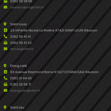
0262 39 28 56
ravinecabris@ofim.fr
Saint Louis
23 rAPente Nicole La Rivière 97421 SAINT LOUIS Réunion
0262 39 41 41
0262 39 41 42
stlouis@ofim.fr
Etang salé
93 avenue Raymond Barre 97427 L’ETANG SALE Réunion
0262 31 44 00
0262 26 58 71
etangsale@ofim.fr
Saint Leu