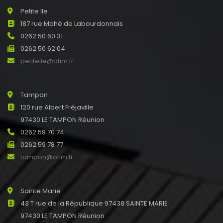
Petite Ile
187 rue Mahé de Labourdonnais
0262 50 60 31
0262 50 62 04
petiteile@ofim.fr
Tampon
120 rue Albert Fréjaville
97430 LE TAMPON Réunion
0262 59 70 74
0262 59 78 77
tampon@ofim.fr
Sainte Marie
43 T rue de la République 97438 SAINTE MARIE
97430 LE TAMPON Réunion