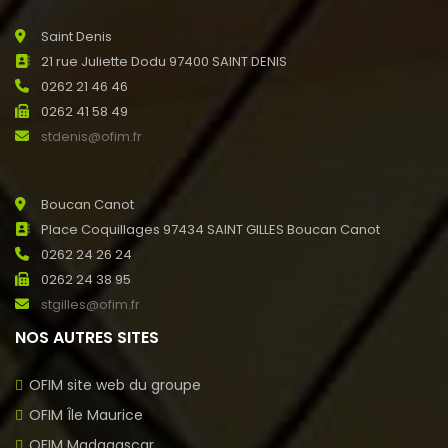
Saint Denis
21 rue Juliette Dodu 97400 SAINT DENIS
0262 21 46 46
0262 41 58 49
stdenis@ofim.fr
Boucan Canot
Place Coquillages 97434 SAINT GILLES Boucan Canot
0262 24 26 24
0262 24 38 95
stgilles@ofim.fr
NOS AUTRES SITES
OFIM site web du groupe
OFIM Île Maurice
OFIM Madagascar