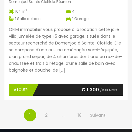
Domenjod Sainte Clotilde, Réunion
2
104 m
4
1
Salle de bain
1
Garage
OFIM immobilier vous propose à la location cette jolie
villa jumelée de type F5 avec garage, située dans le
secteur recherché de Domenjod à Sainte-Clotilde. Elle
se compose d’une cuisine aménagée semi-équipée,
d’un grand séjour, de 4 chambres dont une au rez-de-
chaussée et trois à l’étage, d’une salle de bain avec
baignoire et douche, de […]
€ 1 300
A LOUER
/ PAR MOIS
1
2
…
18
Suivant