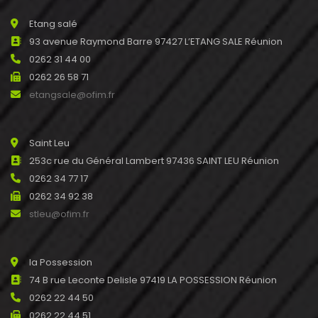
Etang salé
93 avenue Raymond Barre 97427 L’ETANG SALE Réunion
0262 31 44 00
0262 26 58 71
etangsale@ofim.fr
Saint Leu
253c rue du Général Lambert 97436 SAINT LEU Réunion
0262 34 77 17
0262 34 92 38
stleu@ofim.fr
la Possession
74 B rue Leconte Delisle 97419 LA POSSESSION Réunion
0262 22 44 50
0262 22 44 51