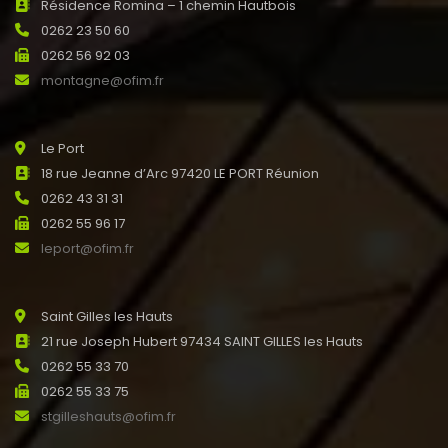
Résidence Romina – 1 chemin Hautbois
0262 23 50 60
0262 56 92 03
montagne@ofim.fr
Le Port
18 rue Jeanne d’Arc 97420 LE PORT Réunion
0262 43 31 31
0262 55 96 17
leport@ofim.fr
Saint Gilles les Hauts
21 rue Joseph Hubert 97434 SAINT GILLES les Hauts
0262 55 33 70
0262 55 33 75
stgilleshauts@ofim.fr