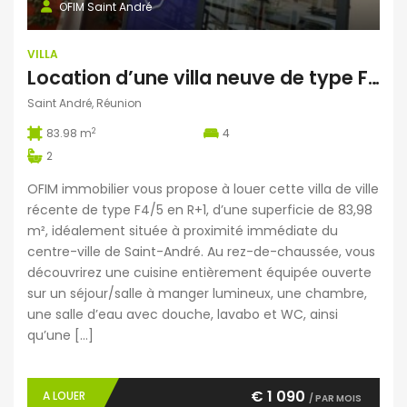
OFIM Saint André
VILLA
Location d’une villa neuve de type F4/5 située proche centre ville de Saint André
Saint André, Réunion
2
83.98 m
4
2
OFIM immobilier vous propose à louer cette villa de ville
récente de type F4/5 en R+1, d’une superficie de 83,98
m², idéalement située à proximité immédiate du
centre-ville de Saint-André. Au rez-de-chaussée, vous
découvrirez une cuisine entièrement équipée ouverte
sur un séjour/salle à manger lumineux, une chambre,
une salle d’eau avec douche, lavabo et WC, ainsi
qu’une […]
€ 1 090
A LOUER
/ PAR MOIS