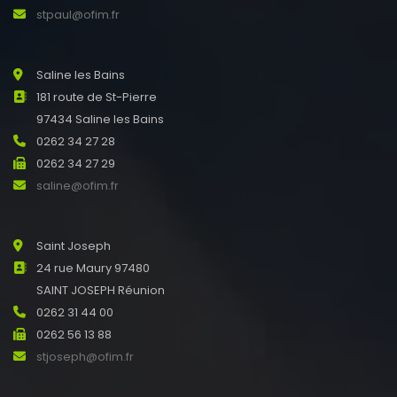
stpaul@ofim.fr
Saline les Bains
181 route de St-Pierre
97434 Saline les Bains
0262 34 27 28
0262 34 27 29
saline@ofim.fr
Saint Joseph
24 rue Maury 97480
SAINT JOSEPH Réunion
0262 31 44 00
0262 56 13 88
stjoseph@ofim.fr