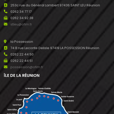
253c rue du Général Lambert 97436 SAINT LEU Réunion
0262 34 77 17
0262 34 92 38
stleu@ofim.fr
la Possession
74 B rue Leconte Delisle 97419 LA POSSESSION Réunion
0262 22 44 50
0262 22 44 51
possession@ofim.fr
ÎLE DE LA RÉUNION