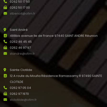
0262 50 17 50
0262 50 17 00
stbenoit@ofim.fr
Saint André
488bis avenue Ile de France 97440 SAINT ANDRE Réunion
0262 46 45 45
0262 46 97 97
standre@ofim.fr
Sainte Clotilde
12 A route du Moufia Résidence Ramassamy R 97490 SAINTE
CLOTILDE
0262 97 05 04
0262 97 1970
stclotilde@ofim.fr