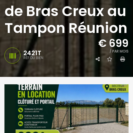
de Bras Creux au
Tampon Réunion
€ 699
2421T
/ PAR MOIS
RÉF DU BIEN