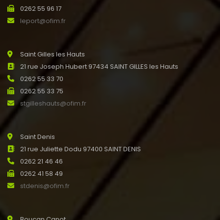
0262 55 96 17
leport@ofim.fr
Saint Gilles les Hauts
21 rue Joseph Hubert 97434 SAINT GILLES les Hauts
0262 55 33 70
0262 55 33 75
stgilleshauts@ofim.fr
Saint Denis
21 rue Juliette Dodu 97400 SAINT DENIS
0262 21 46 46
0262 41 58 49
stdenis@ofim.fr
Boucan Canot