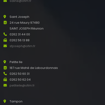
saline@ofim.fr
Saint Joseph
24 rue Maury 97480
SAINT JOSEPH Réunion
0262 31 44 00
0262 56 13 88
stjoseph@ofim.fr
Petite Ile
187 rue Mahé de Labourdonnais
0262 50 60 31
0262 50 62 04
petiteile@ofim.fr
Tampon