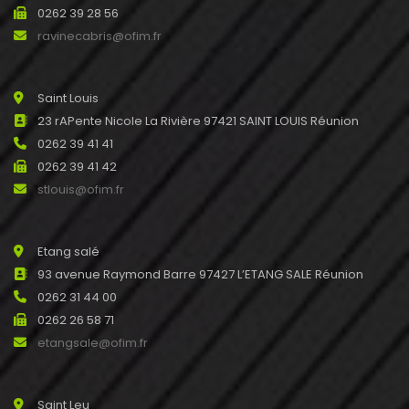
0262 39 28 56
ravinecabris@ofim.fr
Saint Louis
23 rAPente Nicole La Rivière 97421 SAINT LOUIS Réunion
0262 39 41 41
0262 39 41 42
stlouis@ofim.fr
Etang salé
93 avenue Raymond Barre 97427 L’ETANG SALE Réunion
0262 31 44 00
0262 26 58 71
etangsale@ofim.fr
Saint Leu