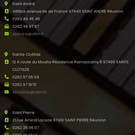
Saint André
488bis avenue Ile de France 97440 SAINT ANDRE Réunion
0262 46 45 45
0262 46 97 97
standre@ofim.fr
Sainte Clotilde
12 A route du Moufia Résidence Ramassamy R 97490 SAINTE
CLOTILDE
0262 97 05 04
0262 97 1970
stclotilde@ofim.fr
Saint Pierre
21 rue Amiral Lacaze 97410 SAINT PIERRE Réunion
0262 25 06 07