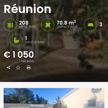
Réunion
2
208
70.8 m
3
RÉF DU BIEN
SURFACE BÂTIE
1
SALLE DE BAIN
€ 1 050
/ PAR MOIS