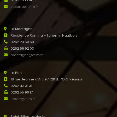
0262 25 13 14
stpierre@ofim.fr
La Montagne
Résidence Romina – 1 chemin Hautbois
0262 23 50 60
0262 56 92 03
montagne@ofim.fr
Le Port
18 rue Jeanne d’Arc 97420 LE PORT Réunion
0262 43 31 31
0262 55 96 17
leport@ofim.fr
Saint Gilles les Hauts