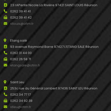
23 rAPente Nicole La Rivière 97421 SAINT LOUIS Réunion
0262 39 41 41
0262 39 41 42
stlouis@ofim.fr
Etang salé
93 avenue Raymond Barre 97427 L’ETANG SALE Réunion
0262 31 44 00
0262 26 58 71
etangsale@ofim.fr
Saint Leu
253c rue du Général Lambert 97436 SAINT LEU Réunion
0262 34 77 17
0262 34 92 38
stleu@ofim.fr