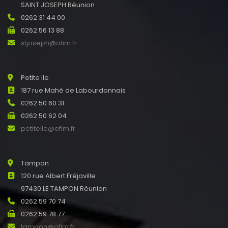
SAINT JOSEPH Réunion
0262 31 44 00
0262 56 13 88
stjoseph@ofim.fr
Petite Ile
187 rue Mahé de Labourdonnais
0262 50 60 31
0262 50 62 04
petiteile@ofim.fr
Tampon
120 rue Albert Fréjaville
97430 LE TAMPON Réunion
0262 59 70 74
0262 59 78 77
tampon@ofim.fr