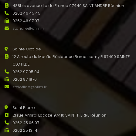
488bis avenue Ile de France 97440 SAINT ANDRE Réunion
0262 46 45 45
0262 46 97 97
standre@ofim.fr
Sainte Clotilde
12 A route du Moufia Résidence Ramassamy R 97490 SAINTE
CLOTILDE
0262 97 05 04
0262 97 1970
stclotilde@ofim.fr
Saint Pierre
21 rue Amiral Lacaze 97410 SAINT PIERRE Réunion
0262 25 06 07
0262 25 13 14