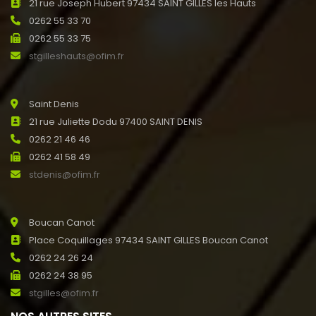
21 rue Joseph Hubert 97434 SAINT GILLES les Hauts
0262 55 33 70
0262 55 33 75
stgilleshauts@ofim.fr
Saint Denis
21 rue Juliette Dodu 97400 SAINT DENIS
0262 21 46 46
0262 41 58 49
stdenis@ofim.fr
Boucan Canot
Place Coquillages 97434 SAINT GILLES Boucan Canot
0262 24 26 24
0262 24 38 95
stgilles@ofim.fr