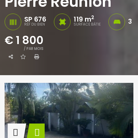
Pierre Réunion
2
SP 676
119 m
3
RÉF DU BIEN
SURFACE BÂTIE
€ 1 800
/ PAR MOIS