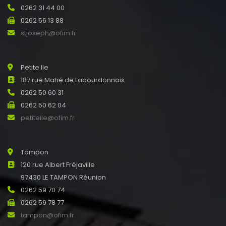
0262 31 44 00
0262 56 13 88
stjoseph@ofim.fr
Petite Ile
187 rue Mahé de Labourdonnais
0262 50 60 31
0262 50 62 04
petiteile@ofim.fr
Tampon
120 rue Albert Fréjaville
97430 LE TAMPON Réunion
0262 59 70 74
0262 59 78 77
tampon@ofim.fr