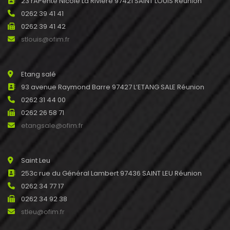
23 rAPente Nicole La Rivière 97421 SAINT LOUIS Réunion
0262 39 41 41
0262 39 41 42
stlouis@ofim.fr
Etang salé
93 avenue Raymond Barre 97427 L’ETANG SALE Réunion
0262 31 44 00
0262 26 58 71
etangsale@ofim.fr
Saint Leu
253c rue du Général Lambert 97436 SAINT LEU Réunion
0262 34 77 17
0262 34 92 38
stleu@ofim.fr