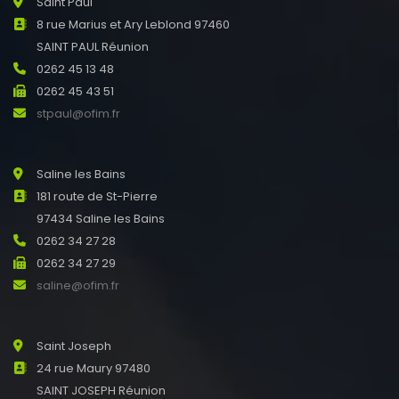
Saint Paul
8 rue Marius et Ary Leblond 97460
SAINT PAUL Réunion
0262 45 13 48
0262 45 43 51
stpaul@ofim.fr
Saline les Bains
181 route de St-Pierre
97434 Saline les Bains
0262 34 27 28
0262 34 27 29
saline@ofim.fr
Saint Joseph
24 rue Maury 97480
SAINT JOSEPH Réunion