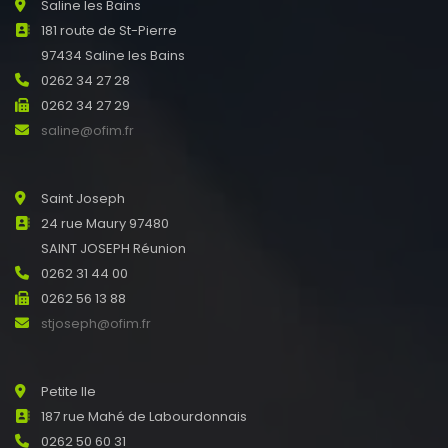
Saline les Bains
181 route de St-Pierre
97434 Saline les Bains
0262 34 27 28
0262 34 27 29
saline@ofim.fr
Saint Joseph
24 rue Maury 97480
SAINT JOSEPH Réunion
0262 31 44 00
0262 56 13 88
stjoseph@ofim.fr
Petite Ile
187 rue Mahé de Labourdonnais
0262 50 60 31