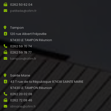
0262 50 62 04
petiteile@ofim.fr
Tampon
120 rue Albert Fréjaville
97430 LE TAMPON Réunion
0262 59 70 74
0262 59 78 77
tampon@ofim.fr
Sainte Marie
43 T rue de la République 97438 SAINTE MARIE
97430 LE TAMPON Réunion
0262 20 02 08
0262 72 08 46
stmarie@ofim.fr