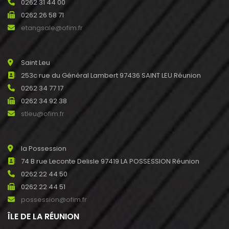
0262 31 44 00
0262 26 58 71
etangsale@ofim.fr
Saint Leu
253c rue du Général Lambert 97436 SAINT LEU Réunion
0262 34 77 17
0262 34 92 38
stleu@ofim.fr
la Possession
74 B rue Leconte Delisle 97419 LA POSSESSION Réunion
0262 22 44 50
0262 22 44 51
possession@ofim.fr
ÎLE DE LA RÉUNION