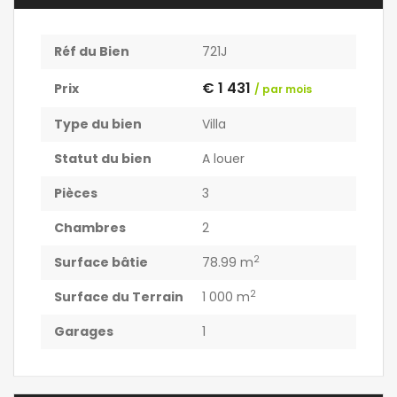
Réf du Bien
721J
€ 1 431
Prix
/ par mois
Type du bien
Villa
Statut du bien
A louer
Pièces
3
Chambres
2
2
Surface bâtie
78.99 m
2
Surface du Terrain
1 000 m
Garages
1