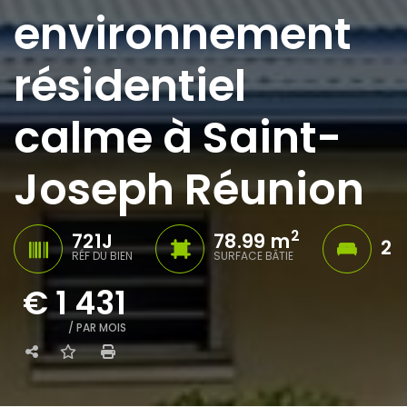
environnement
résidentiel
calme à Saint-
Joseph Réunion
2
721J
78.99 m
2
RÉF DU BIEN
SURFACE BÂTIE
€ 1 431
/ PAR MOIS