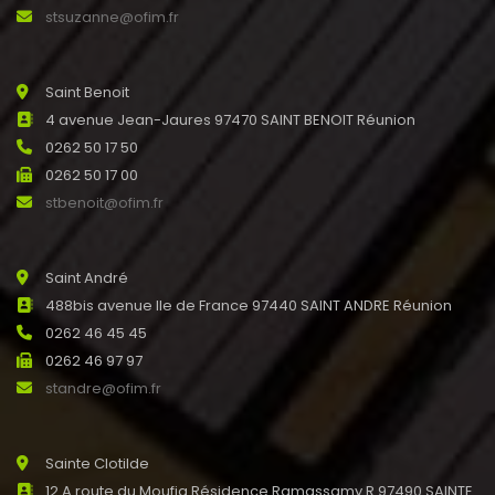
stsuzanne@ofim.fr
Saint Benoit
4 avenue Jean-Jaures 97470 SAINT BENOIT Réunion
0262 50 17 50
0262 50 17 00
stbenoit@ofim.fr
Saint André
488bis avenue Ile de France 97440 SAINT ANDRE Réunion
0262 46 45 45
0262 46 97 97
standre@ofim.fr
Sainte Clotilde
12 A route du Moufia Résidence Ramassamy R 97490 SAINTE