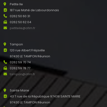
Petite Ile
187 rue Mahé de Labourdonnais
0262 50 60 31
0262 50 62 04
petiteile@ofim.fr
Tampon
120 rue Albert Fréjaville
97430 LE TAMPON Réunion
0262 59 70 74
0262 59 78 77
tampon@ofim.fr
Sainte Marie
43 T rue de la République 97438 SAINTE MARIE
97430 LE TAMPON Réunion