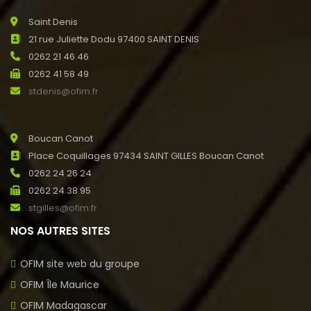
Saint Denis
21 rue Juliette Dodu 97400 SAINT DENIS
0262 21 46 46
0262 41 58 49
stdenis@ofim.fr
Boucan Canot
Place Coquillages 97434 SAINT GILLES Boucan Canot
0262 24 26 24
0262 24 38 95
stgilles@ofim.fr
NOS AUTRES SITES
OFIM site web du groupe
OFIM Île Maurice
OFIM Madagascar