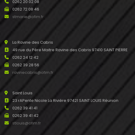
0262 20 02 08
0262 72 08 46
stmarie@ofim.fr
La Ravine des Cabris
49 rue du Père Maitre Ravine des Cabris 97410 SAINT PIERRE
0262 24 12 42
0262 39 28 56
ravinecabris@ofim.fr
Saint Louis
23 rAPente Nicole La Rivière 97421 SAINT LOUIS Réunion
0262 39 41 41
0262 39 41 42
stlouis@ofim.fr