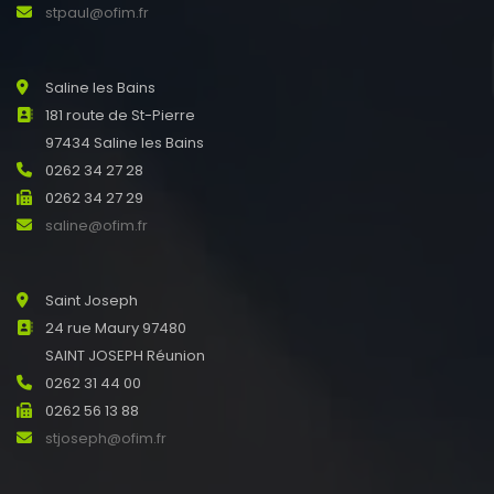
stpaul@ofim.fr
Saline les Bains
181 route de St-Pierre
97434 Saline les Bains
0262 34 27 28
0262 34 27 29
saline@ofim.fr
Saint Joseph
24 rue Maury 97480
SAINT JOSEPH Réunion
0262 31 44 00
0262 56 13 88
stjoseph@ofim.fr