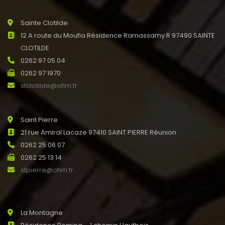
Sainte Clotilde
12 A route du Moufia Résidence Ramassamy R 97490 SAINTE
CLOTILDE
0262 97 05 04
0262 97 1970
stclotilde@ofim.fr
Saint Pierre
21 rue Amiral Lacaze 97410 SAINT PIERRE Réunion
0262 25 06 07
0262 25 13 14
stpierre@ofim.fr
La Montagne