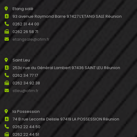
Etang salé
93 avenue Raymond Barre 97427 L’ETANG SALE Réunion
0262 31 44 00
0262 26 58 71
etangsale@ofim.fr
Saint Leu
253c rue du Général Lambert 97436 SAINT LEU Réunion
0262 34 77 17
0262 34 92 38
stleu@ofim.fr
la Possession
74 B rue Leconte Delisle 97419 LA POSSESSION Réunion
0262 22 44 50
0262 22 44 51