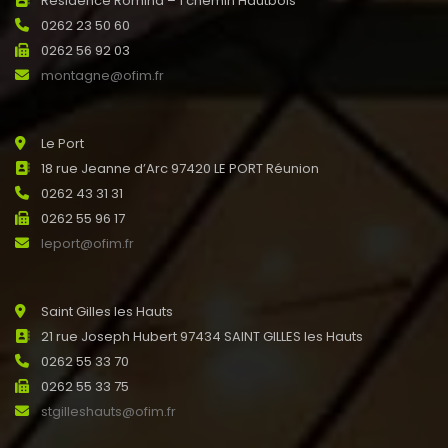
Résidence Romina – 1 chemin Hautbois
0262 23 50 60
0262 56 92 03
montagne@ofim.fr
Le Port
18 rue Jeanne d’Arc 97420 LE PORT Réunion
0262 43 31 31
0262 55 96 17
leport@ofim.fr
Saint Gilles les Hauts
21 rue Joseph Hubert 97434 SAINT GILLES les Hauts
0262 55 33 70
0262 55 33 75
stgilleshauts@ofim.fr