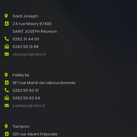
Saint Joseph
24 rue Maury 97480
SAINT JOSEPH Réunion
0262 31 44 00
0262 56 13 88
stjoseph@ofim.fr
Petite Ile
187 rue Mahé de Labourdonnais
0262 50 60 31
0262 50 62 04
petiteile@ofim.fr
Tampon
120 rue Albert Fréjaville