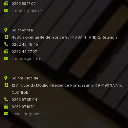
0262 50 17 00
stbenoit@ofim.fr
Saint André
488bis avenue Ile de France 97440 SAINT ANDRE Réunion
0262 46 45 45
0262 46 97 97
standre@ofim.fr
Sainte Clotilde
12 A route du Moufia Résidence Ramassamy R 97490 SAINTE
CLOTILDE
0262 97 05 04
0262 97 1970
stclotilde@ofim.fr