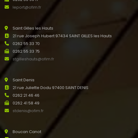
leport@ofim.fr
Saint Gilles les Hauts
21 rue Joseph Hubert 97434 SAINT GILLES les Hauts
0262 55 33 70
0262 55 33 75
stgilleshauts@ofim.fr
Saint Denis
21 rue Juliette Dodu 97400 SAINT DENIS
0262 21 46 46
0262 41 58 49
stdenis@ofim.fr
Boucan Canot