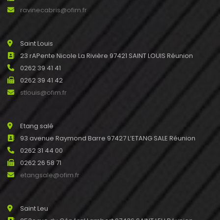
ravinecabris@ofim.fr
Saint Louis
23 rAPente Nicole La Rivière 97421 SAINT LOUIS Réunion
0262 39 41 41
0262 39 41 42
stlouis@ofim.fr
Etang salé
93 avenue Raymond Barre 97427 L’ETANG SALE Réunion
0262 31 44 00
0262 26 58 71
etangsale@ofim.fr
Saint Leu