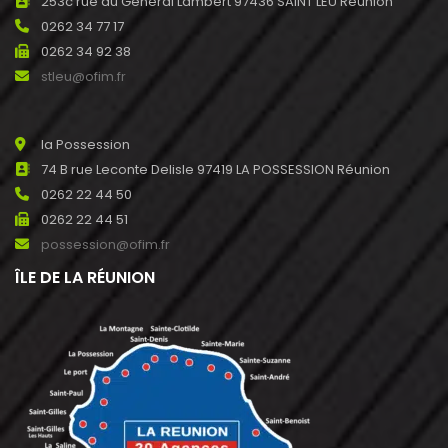
253c rue du Général Lambert 97436 SAINT LEU Réunion
0262 34 77 17
0262 34 92 38
stleu@ofim.fr
la Possession
74 B rue Leconte Delisle 97419 LA POSSESSION Réunion
0262 22 44 50
0262 22 44 51
possession@ofim.fr
ÎLE DE LA RÉUNION