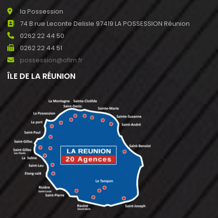
la Possession
74 B rue Leconte Delisle 97419 LA POSSESSION Réunion
0262 22 44 50
0262 22 44 51
possession@ofim.fr
ÎLE DE LA RÉUNION