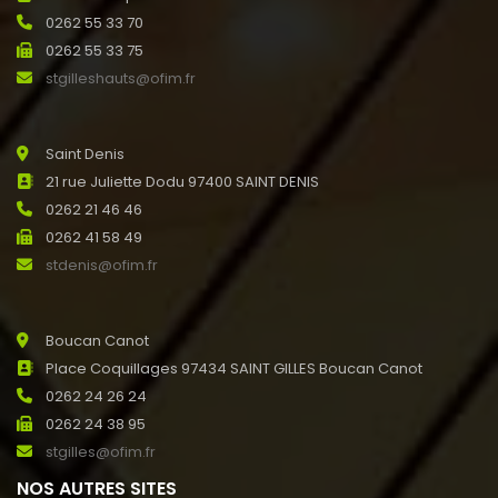
0262 55 33 70
0262 55 33 75
stgilleshauts@ofim.fr
Saint Denis
21 rue Juliette Dodu 97400 SAINT DENIS
0262 21 46 46
0262 41 58 49
stdenis@ofim.fr
Boucan Canot
Place Coquillages 97434 SAINT GILLES Boucan Canot
0262 24 26 24
0262 24 38 95
stgilles@ofim.fr
NOS AUTRES SITES