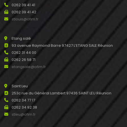
0262 39 41 41
0262 39 41 42
stlouis@ofim.fr
Etang salé
93 avenue Raymond Barre 97427 L’ETANG SALE Réunion
0262 31 44 00
0262 26 58 71
etangsale@ofim.fr
Saint Leu
253c rue du Général Lambert 97436 SAINT LEU Réunion
0262 34 77 17
0262 34 92 38
stleu@ofim.fr