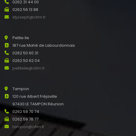
0262 31 44 00
0262 56 13 88
stjoseph@ofim.fr
Petite Ile
187 rue Mahé de Labourdonnais
0262 50 60 31
0262 50 62 04
petiteile@ofim.fr
Tampon
120 rue Albert Fréjaville
97430 LE TAMPON Réunion
0262 59 70 74
0262 59 78 77
tampon@ofim.fr