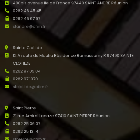
488bis avenue Ile de France 97440 SAINT ANDRE Réunion
0262 46 45 45
0262 46 97 97
standre@ofim.fr
Sainte Clotilde
12 A route du Moufia Résidence Ramassamy R 97490 SAINTE
CLOTILDE
0262 97 05 04
0262 97 1970
stclotilde@ofim.fr
Saint Pierre
21 rue Amiral Lacaze 97410 SAINT PIERRE Réunion
0262 25 06 07
0262 25 13 14
stpierre@ofim.fr