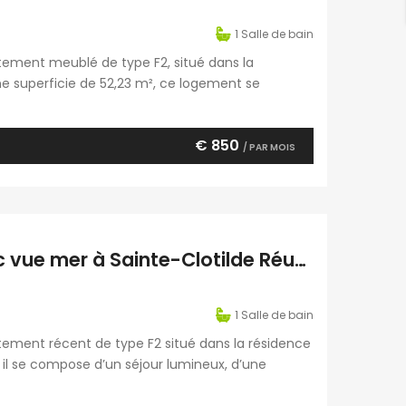
1
Salle de bain
tement meublé de type F2, situé dans la
une superficie de 52,23 m², ce logement se
pace salle à manger, d’une grande chambre ainsi
€ 850
/ PAR MOIS
À louer un joli appartement F2 récent avec vue mer à Sainte-Clotilde Réunion
1
Salle de bain
tement récent de type F2 situé dans la résidence
, il se compose d’un séjour lumineux, d’une
d bioclimatique, ainsi que d’une salle d’eau