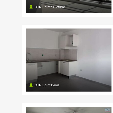
OFIM Sainte Clotilde
NOS AGENCES
Saint Paul
8 rue Marius et Ary Leblond 97460
SAINT PAUL Réunion
0262 45 13 48
0262 45 43 51
stpaul@ofim.fr
Saline les Bains
OFIM Saint Denis
181 route de St-Pierre
97434 Saline les Bains
0262 34 27 28
0262 34 27 29