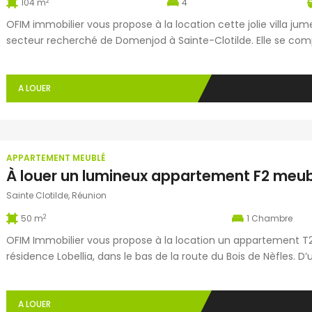
2
104 m
4
OFIM immobilier vous propose à la location cette jolie villa ju
secteur recherché de Domenjod à Sainte-Clotilde. Elle se c
d’un grand séjour, de 4 chambres dont une au rez-de-chaussée 
baignoire et douche, de […]
A LOUER
APPARTEMENT MEUBLÉ
Sainte Clotilde, Réunion
2
50 m
1
Chambre
OFIM Immobilier vous propose à la location un appartement T2 
résidence Lobellia, dans le bas de la route du Bois de Nèfles. 
deux terrasses, ce bien entièrement équipé comprend une ent
cuisine aménagée et […]
A LOUER