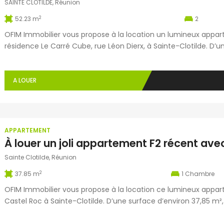
SAINTE CLOTILDE, Réunion
2
52.23 m
2
OFIM Immobilier vous propose à la location un lumineux appar
résidence Le Carré Cube, rue Léon Dierx, à Sainte-Clotilde. D’
compose d’une cuisine équipée, d’un séjour lumineux avec es
que d’une salle d’eau avec […]
A LOUER
APPARTEMENT
Sainte Clotilde, Réunion
2
37.85 m
1
Chambre
OFIM Immobilier vous propose à la location ce lumineux appar
Castel Roc à Sainte-Clotilde. D’une surface d’environ 37,85 m²
cuisine semi-équipée et aménagée, d’une chambre avec placar