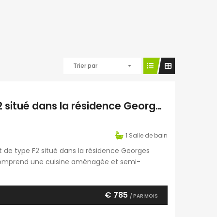
Trier par
À louer charmant appartement de type F2 situé dans la résidence Georges Brassens à Sainte-Clotilde Réunion
1
Salle de bain
t de type F2 situé dans la résidence Georges
il comprend une cuisine aménagée et semi-
des toilettes, une terrasse ainsi qu’une place de
€ 785
/ PAR MOIS