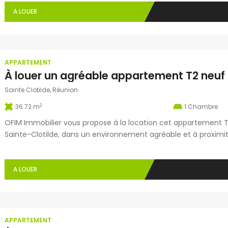
avec WC. Vous profiterez également d’une terrasse […]
A LOUER
La Ravine des Cabris
Sainte Suza
APPARTEMENT
49 rue du Père Maitre Ravine des
118, avenue 
Cabris 97410 SAINT PIERRE
97441 SAINT
Sainte Clotilde, Réunion
0262 24 12 42
0262 41 00 8
2
36.72 m
1
Chambre
0262 39 28 56
0262 41 08 8
OFIM Immobilier vous propose à la location cet appartement T2
ravinecabris@ofim.fr
stsuzanne@o
Sainte-Clotilde, dans un environnement agréable et à proxi
habitable de 36,72 m², il se compose d’un séjour lumineux av
brasseur d’air, d’une salle d’eau avec […]
Saint Louis
Saint Benoit
A LOUER
23 rAPente Nicole La Rivière 97421
4 avenue Je
SAINT LOUIS Réunion
BENOIT Réun
0262 39 41 41
0262 50 17 5
0262 39 41 42
0262 50 17 0
APPARTEMENT
stlouis@ofim.fr
stbenoit@ofi