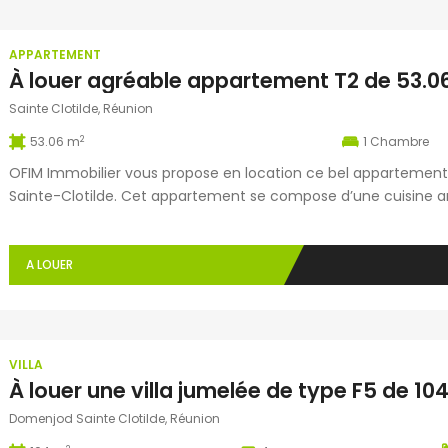
APPARTEMENT
Sainte Clotilde, Réunion
2
53.06 m
1
Chambre
OFIM Immobilier vous propose en location ce bel appartement d
Sainte-Clotilde. Cet appartement se compose d’une cuisine 
d’une chambre climatisée avec placard, d’une salle de bain, d
en sous-sol. Idéalement situé à proximité du […]
A LOUER
VILLA
Domenjod Sainte Clotilde, Réunion