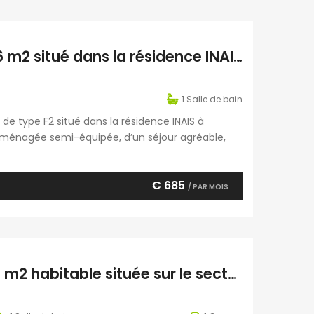
À louer agréable appartement T2 de 53.06 m2 situé dans la résidence INAIS à Sainte-Clotilde Réunion
1
Salle de bain
e type F2 situé dans la résidence INAIS à
aménagée semi-équipée, d’un séjour agréable,
’un WC, d’une terrasse et d’une place de parking
€ 685
/ PAR MOIS
À louer une villa jumelée de type F5 de 104 m2 habitable située sur le secteur de Domenjod Sainte Clothilde Réunion