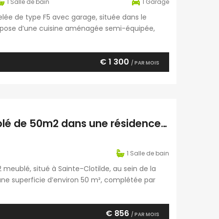
1
Salle de bain
1
Garage
melée de type F5 avec garage, située dans le
ompose d’une cuisine aménagée semi-équipée,
et trois à l’étage, d’une salle de bain avec
€ 1 300
/ PAR MOIS
À louer un lumineux appartement F2 meublé de 50m2 dans une résidence proche commerces à Sainte Clotilde Réunion
1
Salle de bain
meublé, situé à Sainte-Clotilde, au sein de la
D’une superficie d’environ 50 m², complétée par
rée, un séjour, une chambre climatisée, une
€ 856
/ PAR MOIS