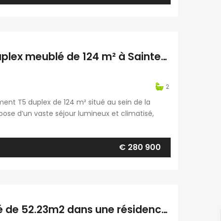
En vente un charmant appartement T5 duplex meublé de 124 m² à Sainte-Clotilde Réunion
2
ent T5 duplex de 124 m² situé au sein de la
ose d’un vaste séjour lumineux et climatisé,
mbres climatisées, de deux salles de bains, de
€ 280 900
À louer un charmant appartement meublé de 52.23m2 dans une résidence à Sainte Clotilde Réunion