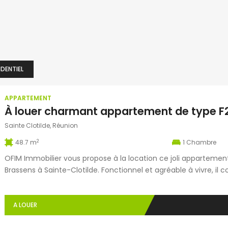
IDENTIEL
APPARTEMENT
Sainte Clotilde, Réunion
2
48.7 m
1
Chambre
OFIM Immobilier vous propose à la location ce joli appartemen
Brassens à Sainte-Clotilde. Fonctionnel et agréable à vivre, 
équipée ouverte sur un séjour, une chambre, une salle de bain, 
parking en sous-sol. Idéalement […]
A LOUER