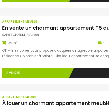
APPARTEMENT MEUBLÉ
SAINTE CLOTILDE, Réunion
2
124 m
4
OFIM Immobilier vous propose d’acquérir ce agréable appartem
résidence Colombier à Sainte-Clotilde. L’appartement se comp
d’une cuisine neuve entièrement équipée, de quatre belles cha
deux WC ainsi que d’un balcon. Une place […]
A VENDRE
APPARTEMENT MEUBLÉ