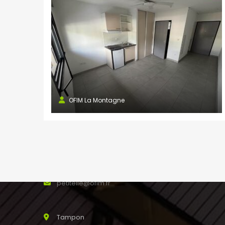
saline@ofim.fr
Saint Joseph
24 rue Maury 97480
SAINT JOSEPH Réunion
0262 31 44 00
0262 56 13 88
stjoseph@ofim.fr
OFIM La Montagne
Petite Ile
187 rue Mahé de Labourdonnais
0262 50 60 31
0262 50 62 04
petiteile@ofim.fr
Tampon