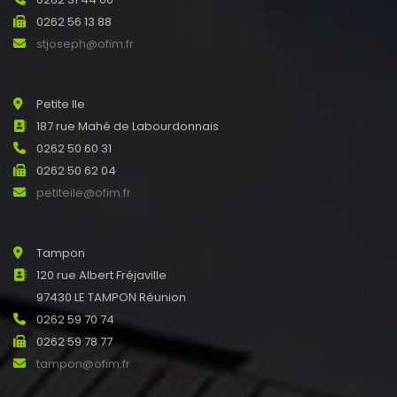
0262 56 13 88
stjoseph@ofim.fr
Petite Ile
187 rue Mahé de Labourdonnais
0262 50 60 31
0262 50 62 04
petiteile@ofim.fr
Tampon
120 rue Albert Fréjaville
97430 LE TAMPON Réunion
0262 59 70 74
0262 59 78 77
tampon@ofim.fr