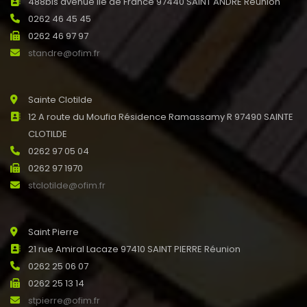
488bis avenue Ile de France 97440 SAINT ANDRE Réunion
0262 46 45 45
0262 46 97 97
standre@ofim.fr
Sainte Clotilde
12 A route du Moufia Résidence Ramassamy R 97490 SAINTE
CLOTILDE
0262 97 05 04
0262 97 1970
stclotilde@ofim.fr
Saint Pierre
21 rue Amiral Lacaze 97410 SAINT PIERRE Réunion
0262 25 06 07
0262 25 13 14
stpierre@ofim.fr