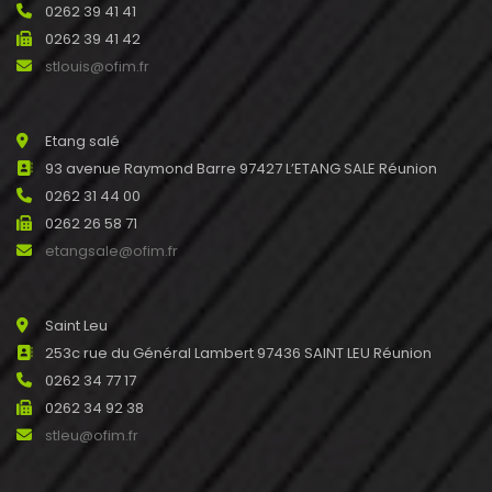
0262 39 41 41
0262 39 41 42
stlouis@ofim.fr
Etang salé
93 avenue Raymond Barre 97427 L’ETANG SALE Réunion
0262 31 44 00
0262 26 58 71
etangsale@ofim.fr
Saint Leu
253c rue du Général Lambert 97436 SAINT LEU Réunion
0262 34 77 17
0262 34 92 38
stleu@ofim.fr