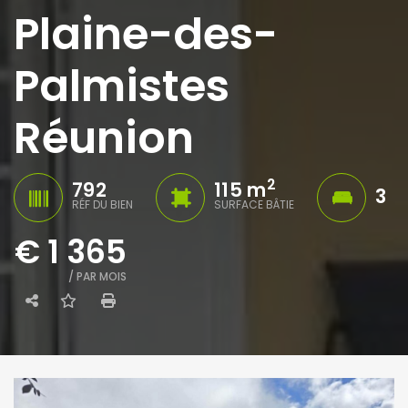
Plaine-des-
Palmistes
Réunion
2
792
115 m
3
RÉF DU BIEN
SURFACE BÂTIE
€ 1 365
/ PAR MOIS