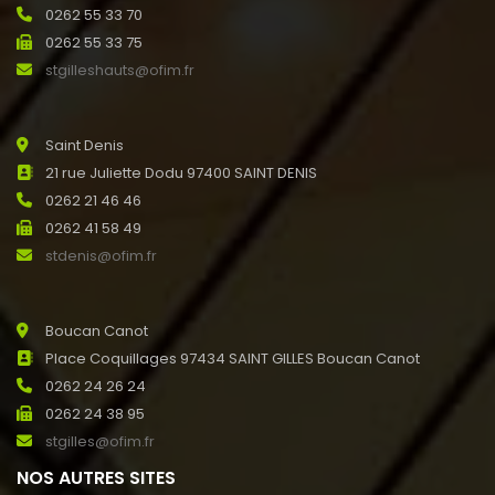
0262 55 33 70
0262 55 33 75
stgilleshauts@ofim.fr
Saint Denis
21 rue Juliette Dodu 97400 SAINT DENIS
0262 21 46 46
0262 41 58 49
stdenis@ofim.fr
Boucan Canot
Place Coquillages 97434 SAINT GILLES Boucan Canot
0262 24 26 24
0262 24 38 95
stgilles@ofim.fr
NOS AUTRES SITES