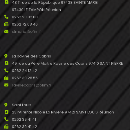
43 T rue de la République 97438 SAINTE MARIE
97430 LE TAMPON Réunion
0262 20 02 08
0262 72 08 46
stmarie@ofim.fr
La Ravine des Cabris
49 rue du Père Maitre Ravine des Cabris 97410 SAINT PIERRE
0262 24 12 42
0262 39 28 56
ravinecabris@ofim.fr
Saint Louis
23 rAPente Nicole La Rivière 97421 SAINT LOUIS Réunion
0262 39 41 41
0262 39 41 42