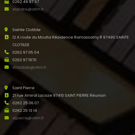
0262 46 97 97
standre@ofim.fr
Sainte Clotilde
12 A route du Moufia Résidence Ramassamy R 97490 SAINTE
CLOTILDE
0262 97 05 04
0262 97 1970
stclotilde@ofim.fr
Saint Pierre
21 rue Amiral Lacaze 97410 SAINT PIERRE Réunion
0262 25 06 07
0262 25 13 14
stpierre@ofim.fr