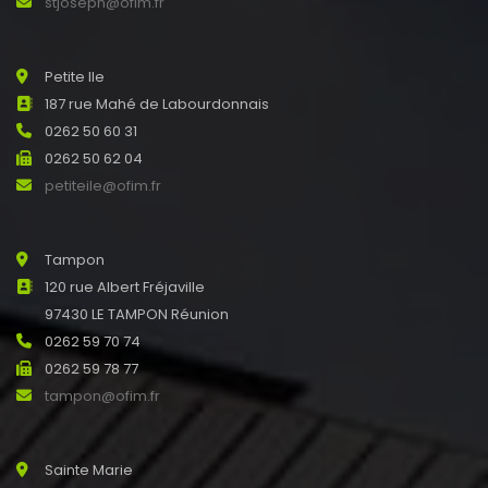
stjoseph@ofim.fr
Petite Ile
187 rue Mahé de Labourdonnais
0262 50 60 31
0262 50 62 04
petiteile@ofim.fr
Tampon
120 rue Albert Fréjaville
97430 LE TAMPON Réunion
0262 59 70 74
0262 59 78 77
tampon@ofim.fr
Sainte Marie