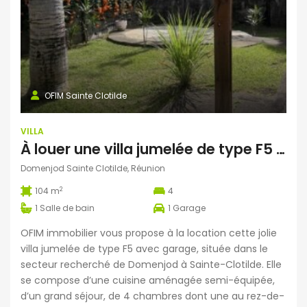
OFIM Sainte Clotilde
VILLA
À louer une villa jumelée de type F5 de 104 m2 habitable située sur le secteur de Domenjod Sainte Clothilde Réunion
Domenjod Sainte Clotilde, Réunion
2
104 m
4
1
Salle de bain
1
Garage
OFIM immobilier vous propose à la location cette jolie
villa jumelée de type F5 avec garage, située dans le
secteur recherché de Domenjod à Sainte-Clotilde. Elle
se compose d’une cuisine aménagée semi-équipée,
d’un grand séjour, de 4 chambres dont une au rez-de-