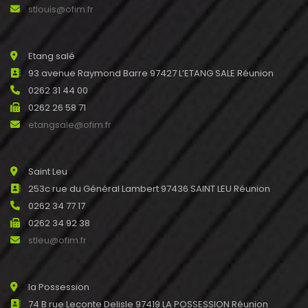
stlouis@ofim.fr
Etang salé
93 avenue Raymond Barre 97427 L’ETANG SALE Réunion
0262 31 44 00
0262 26 58 71
etangsale@ofim.fr
Saint Leu
253c rue du Général Lambert 97436 SAINT LEU Réunion
0262 34 77 17
0262 34 92 38
stleu@ofim.fr
la Possession
74 B rue Leconte Delisle 97419 LA POSSESSION Réunion