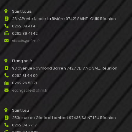
Saint Louis
23 rAPente Nicole La Rivière 97421 SAINT LOUIS Réunion
0262 39 41 41
0262 39 41 42
stlouis@ofim.fr
Etang salé
93 avenue Raymond Barre 97427 L’ETANG SALE Réunion
0262 31 44 00
0262 26 58 71
etangsale@ofim.fr
Saint Leu
253c rue du Général Lambert 97436 SAINT LEU Réunion
0262 34 77 17