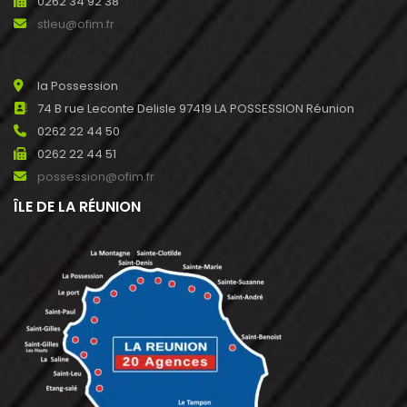
0262 34 92 38
stleu@ofim.fr
la Possession
74 B rue Leconte Delisle 97419 LA POSSESSION Réunion
0262 22 44 50
0262 22 44 51
possession@ofim.fr
ÎLE DE LA RÉUNION