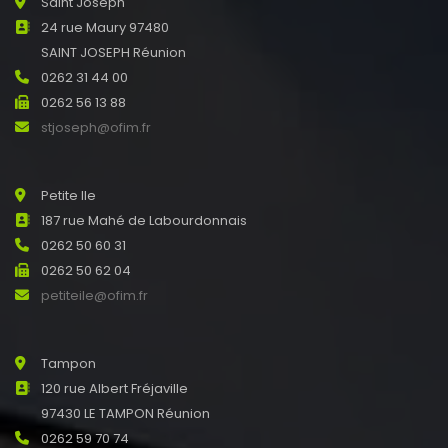
Saint Joseph
24 rue Maury 97480
SAINT JOSEPH Réunion
0262 31 44 00
0262 56 13 88
stjoseph@ofim.fr
Petite Ile
187 rue Mahé de Labourdonnais
0262 50 60 31
0262 50 62 04
petiteile@ofim.fr
Tampon
120 rue Albert Fréjaville
97430 LE TAMPON Réunion
0262 59 70 74