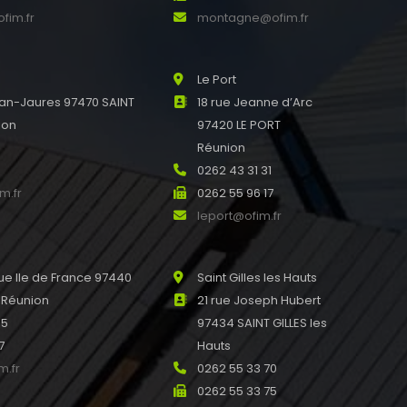
fim.fr
montagne@ofim.fr
Le Port
an-Jaures 97470 SAINT
18 rue Jeanne d’Arc
ion
97420 LE PORT
0
Réunion
0
0262 43 31 31
m.fr
0262 55 96 17
leport@ofim.fr
e Ile de France 97440
Saint Gilles les Hauts
 Réunion
21 rue Joseph Hubert
45
97434 SAINT GILLES les
7
Hauts
m.fr
0262 55 33 70
0262 55 33 75