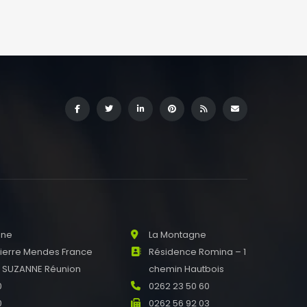
nne
La Montagne
Pierre Mendes France
Résidence Romina – 1
E SUZANNE Réunion
chemin Hautbois
0
0262 23 50 60
0
0262 56 92 03