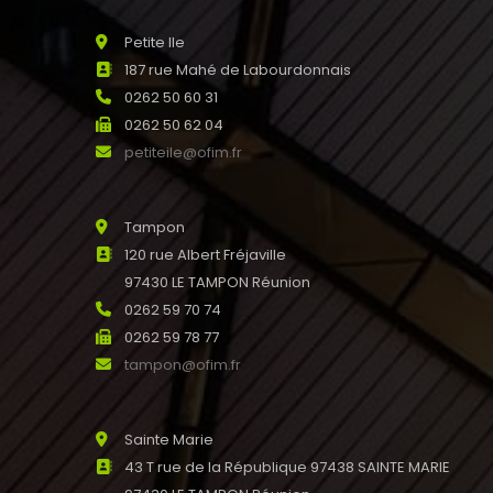
Petite Ile
187 rue Mahé de Labourdonnais
0262 50 60 31
0262 50 62 04
petiteile@ofim.fr
Tampon
120 rue Albert Fréjaville
97430 LE TAMPON Réunion
0262 59 70 74
0262 59 78 77
tampon@ofim.fr
Sainte Marie
43 T rue de la République 97438 SAINTE MARIE