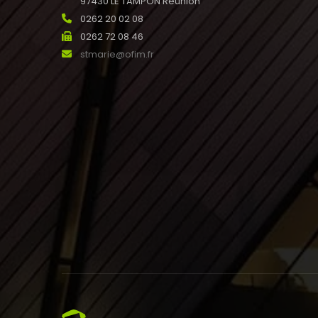
97430 LE TAMPON Réunion
0262 20 02 08
0262 72 08 46
stmarie@ofim.fr