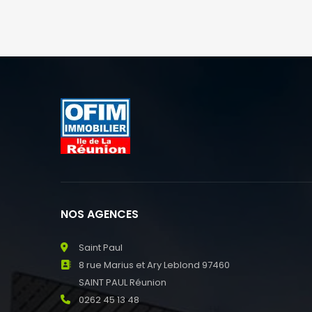
NOS AGENCES
Saint Paul
8 rue Marius et Ary Leblond 97460
SAINT PAUL Réunion
0262 45 13 48