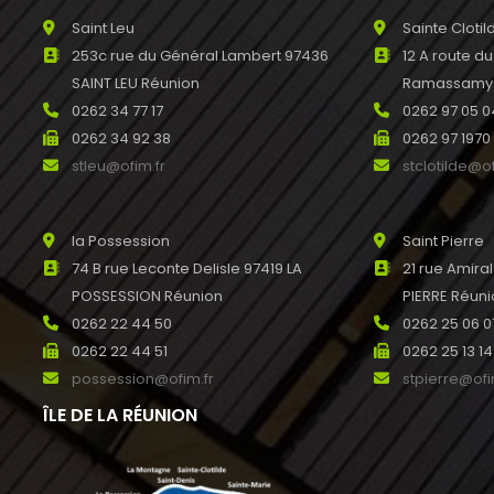
Saint Leu
Sainte Clotil
253c rue du Général Lambert 97436
12 A route d
SAINT LEU Réunion
Ramassamy R
0262 34 77 17
0262 97 05 0
0262 34 92 38
0262 97 1970
stleu@ofim.fr
stclotilde@of
la Possession
Saint Pierre
74 B rue Leconte Delisle 97419 LA
21 rue Amira
POSSESSION Réunion
PIERRE Réun
0262 22 44 50
0262 25 06 0
0262 22 44 51
0262 25 13 14
possession@ofim.fr
stpierre@ofi
ÎLE DE LA RÉUNION