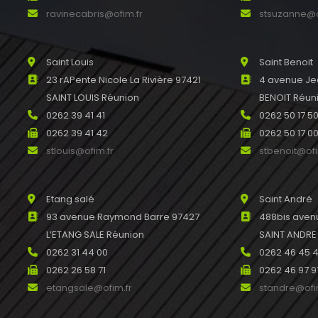
ravinecabris@ofim.fr
stsuzanne@o
Saint Louis
Saint Benoit
23 rAPente Nicole La Rivière 97421
4 avenue Je
SAINT LOUIS Réunion
BENOIT Réun
0262 39 41 41
0262 50 17 5
0262 39 41 42
0262 50 17 0
stlouis@ofim.fr
stbenoit@ofi
Etang salé
Saint André
93 avenue Raymond Barre 97427
488bis avenu
L’ETANG SALE Réunion
SAINT ANDRE
0262 31 44 00
0262 46 45 
0262 26 58 71
0262 46 97 9
etangsale@ofim.fr
standre@ofi