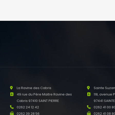
La Ravine des Cabris
Sainte Suza
49 rue du Père Maitre Ravine des
118, avenue 
Cabris 97410 SAINT PIERRE
97441 SAINT
0262 24 12 42
0262 41 00 8
0262 39 28 56
0262 41 08 8