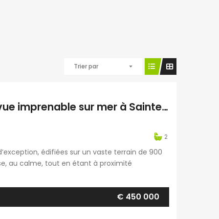
Trier par
A vendre deux villas F4 d’exception avec vue imprenable sur mer à Sainte-Rose
2
’exception, édifiées sur un vaste terrain de 900
, au calme, tout en étant à proximité
ge et un cadre de vie privilégié. La première villa
€ 450 000