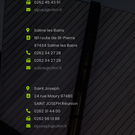
0262 45 43 51
stpaul@ofim.fr
Saline les Bains
181 route de St-Pierre
97434 Saline les Bains
0262 34 27 28
0262 34 27 29
saline@ofim.fr
Saint Joseph
24 rue Maury 97480
SAINT JOSEPH Réunion
0262 31 44 00
0262 56 13 88
stjoseph@ofim.fr