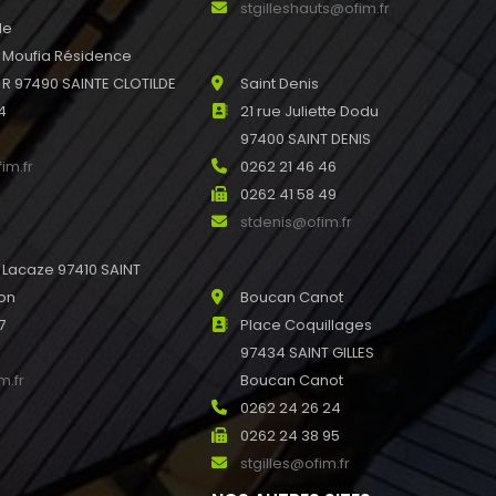
stgilleshauts@ofim.fr
de
u Moufia Résidence
 97490 SAINTE CLOTILDE
Saint Denis
4
21 rue Juliette Dodu
97400 SAINT DENIS
im.fr
0262 21 46 46
0262 41 58 49
stdenis@ofim.fr
l Lacaze 97410 SAINT
ion
Boucan Canot
7
Place Coquillages
97434 SAINT GILLES
m.fr
Boucan Canot
0262 24 26 24
0262 24 38 95
stgilles@ofim.fr