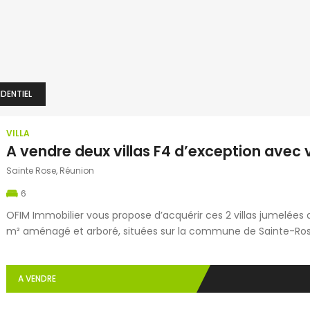
IDENTIEL
VILLA
Sainte Rose, Réunion
6
OFIM Immobilier vous propose d’acquérir ces 2 villas jumelées d
m² aménagé et arboré, situées sur la commune de Sainte-Rose
immédiate du centre-ville. Ces propriétés allient confort, presti
se compose de trois […]
A VENDRE