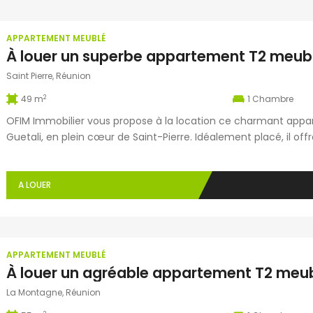
APPARTEMENT MEUBLÉ
Saint Pierre, Réunion
2
49 m
1
Chambre
OFIM Immobilier vous propose à la location ce charmant appa
Guetali, en plein cœur de Saint-Pierre. Idéalement placé, il 
et commodités. Ce logement fonctionnel comprend une cuisin
climatisé avec brasseur d’air, une mezzanine, une chambre ave
A LOUER
APPARTEMENT MEUBLÉ
La Montagne, Réunion