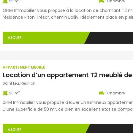
2
55 m
1
Chambre
OFIM Immobilier vous propose à la location ce charmant T2 me
résidence Piton Trésor, chemin Bailly. Idéalement placé en pl
emplacement privilégié avec toutes les commodités accessibl
d’un séjour lumineux avec espace […]
A LOUER
APPARTEMENT MEUBLÉ
Saint Leu, Réunion
2
50 m
1
Chambre
0FIM Immobilier vous propose à louer un lumineux appartement
D’une superficie de 50 m², ce bien en excellent état se comp
avec four, lave-vaisselle et autres équipement, d’une chambre,
agréable varangue. Situé dans un […]
A LOUER