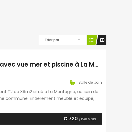
Trier par
À louer lumineux appartement T2 meublé avec vue mer et piscine à La Montagne Réunion
1
Salle de bain
ent T2 de 39m2 situé à La Montagne, au sein de
iscine commune. Entièrement meublé et équipé,
e salon et salle à manger, d’une cuisine ouverte
€ 720
/ PAR MOIS