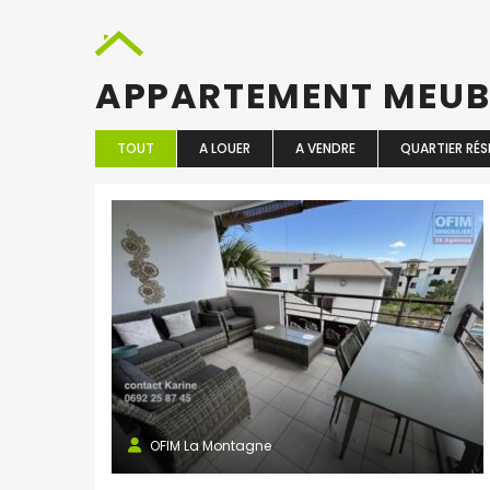
APPARTEMENT MEU
TOUT
A LOUER
A VENDRE
QUARTIER RÉS
OFIM La Montagne