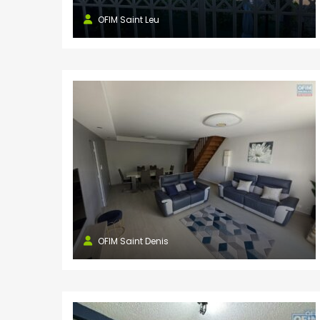
OFIM Saint Leu
NOS AGENCES
Saint Paul
8 rue Marius et Ary Leblond 97460
SAINT PAUL Réunion
0262 45 13 48
0262 45 43 51
stpaul@ofim.fr
Saline les Bains
OFIM Saint Denis
181 route de St-Pierre
97434 Saline les Bains
0262 34 27 28
0262 34 27 29