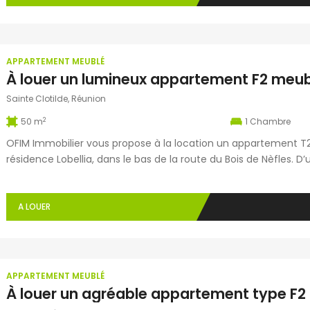
APPARTEMENT MEUBLÉ
Sainte Clotilde, Réunion
2
50 m
1
Chambre
OFIM Immobilier vous propose à la location un appartement T2 
résidence Lobellia, dans le bas de la route du Bois de Nèfles. 
deux terrasses, ce bien entièrement équipé comprend une ent
cuisine aménagée et […]
A LOUER
APPARTEMENT MEUBLÉ