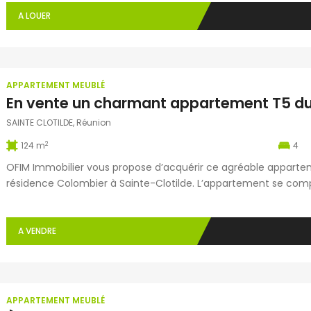
d’un dégagement ainsi que d’une agréable varangue de 10 m²,
A LOUER
La Ravine des Cabris
Sainte Suza
APPARTEMENT MEUBLÉ
49 rue du Père Maitre Ravine des
118, avenue 
Cabris 97410 SAINT PIERRE
97441 SAINT
SAINTE CLOTILDE, Réunion
0262 24 12 42
0262 41 00 8
2
124 m
4
0262 39 28 56
0262 41 08 8
OFIM Immobilier vous propose d’acquérir ce agréable appartem
ravinecabris@ofim.fr
stsuzanne@o
résidence Colombier à Sainte-Clotilde. L’appartement se comp
d’une cuisine neuve entièrement équipée, de quatre belles cha
deux WC ainsi que d’un balcon. Une place […]
Saint Louis
Saint Benoit
A VENDRE
23 rAPente Nicole La Rivière 97421
4 avenue Je
SAINT LOUIS Réunion
BENOIT Réun
0262 39 41 41
0262 50 17 5
0262 39 41 42
0262 50 17 0
APPARTEMENT MEUBLÉ
stlouis@ofim.fr
stbenoit@ofi