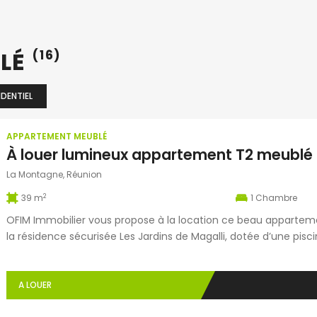
BLÉ
(16)
IDENTIEL
APPARTEMENT MEUBLÉ
La Montagne, Réunion
2
39 m
1
Chambre
OFIM Immobilier vous propose à la location ce beau appartem
la résidence sécurisée Les Jardins de Magalli, dotée d’une p
cet appartement se compose d’un séjour climatisé avec espac
aménagée et équipée, […]
A LOUER