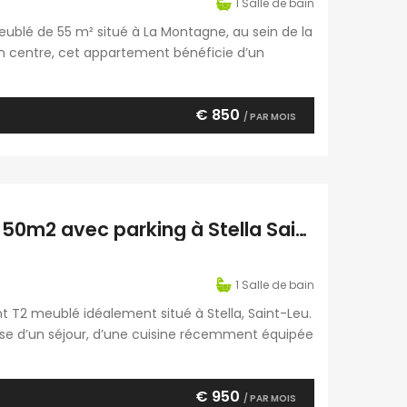
1
Salle de bain
ublé de 55 m² situé à La Montagne, au sein de la
ein centre, cet appartement bénéficie d’un
es à pied. Entièrement équipé, il se compose
€ 850
/ PAR MOIS
Location d’un appartement T2 meublé de 50m2 avec parking à Stella Saint Leu Réunion
1
Salle de bain
 T2 meublé idéalement situé à Stella, Saint-Leu.
ose d’un séjour, d’une cuisine récemment équipée
 d’un WC, d’une salle d’eau, ainsi que d’une
€ 950
/ PAR MOIS