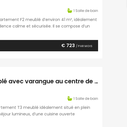
1
Salle de bain
partement F2 meublé d’environ 41 m², idéalement
sidence calme et sécurisée. Il se compose d’un
mbre avec dressing et bureau, d’une salle de
€ 723
/ PAR MOIS
À louer un lumineux appartement T3 meublé avec varangue au centre de Saint-Leu Réunion
1
Salle de bain
rtement T3 meublé idéalement situé en plein
jour lumineux, d’une cuisine ouverte
ards, d’une salle d’eau, d’un WC indépendant,