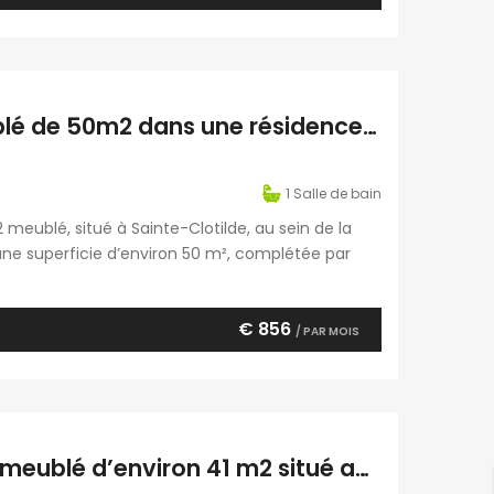
À louer un lumineux appartement F2 meublé de 50m2 dans une résidence proche commerces à Sainte Clotilde Réunion
1
Salle de bain
meublé, situé à Sainte-Clotilde, au sein de la
D’une superficie d’environ 50 m², complétée par
rée, un séjour, une chambre climatisée, une
€ 856
/ PAR MOIS
À louer un agréable appartement type F2 meublé d’environ 41 m2 situé au Tampon Réunion