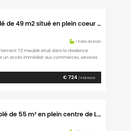
À louer un superbe appartement T2 meublé de 49 m2 situé en plein coeur de Saint Pierre, Réunion
1
Salle de bain
rtement T2 meublé situé dans la résidence
offre un accès immédiat aux commerces, services
e ouverte entièrement équipée, un séjour
c lit […]
€ 724
/ PAR MOIS
À louer un agréable appartement T2 meublé de 55 m² en plein centre de La Montagne Réunion