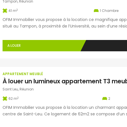
Tampon, Réunion
2
41 m
1
Chambre
OFIM Immobilier vous propose à la location ce magnifique ap
situé au Tampon, à proximité de l’Université, au sein d’une ré
agréable séjour avec cuisine aménagée et équipée, d’une cha
bains avec WC ainsi que […]
A LOUER
APPARTEMENT MEUBLÉ
Saint Leu, Réunion
2
62 m
2
OFIM Immobilier vous propose à la location un charmant appa
centre de Saint-Leu. Ce logement de 62m2 se compose d’un sé
entièrement équipée, de deux chambres climatisées avec plac