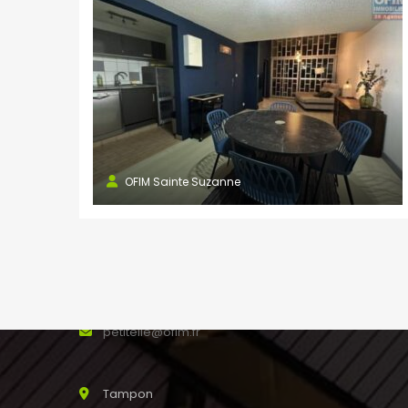
saline@ofim.fr
Saint Joseph
24 rue Maury 97480
SAINT JOSEPH Réunion
0262 31 44 00
0262 56 13 88
stjoseph@ofim.fr
OFIM Sainte Suzanne
Petite Ile
187 rue Mahé de Labourdonnais
0262 50 60 31
0262 50 62 04
petiteile@ofim.fr
Tampon