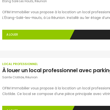
Étang Salé Les Hauts, Réunion
OFIM Immobilier vous propose à la location un local profession
L’Étang-Salé-les-Hauts, à La Réunion. Installé au 1er étage d’u
grande pièce principale climatisée, équipée de volets roulan
qualité. Des toilettes communes sont à disposition au […]
A LOUER
LOCAL PROFESSIONNEL
Sainte Clotilde, Réunion
OFIM Immobilier vous propose à la location un local professionn
Clotilde. Ce local se compose d’une pièce principale avec vitrine
toilette. Idéalement situé à proximité immédiate de tous comme
bénéficie d’un emplacement stratégique. Le local est […]