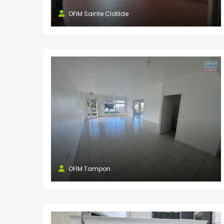
OFIM Sainte Clotilde
NOS AGENCES
Saint Paul
8 rue Marius et Ary Leblond 97460
SAINT PAUL Réunion
0262 45 13 48
0262 45 43 51
stpaul@ofim.fr
Saline les Bains
OFIM Tampon
181 route de St-Pierre
97434 Saline les Bains
0262 34 27 28
0262 34 27 29