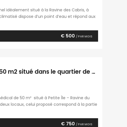
el idéalement situé à la Ravine des Cabris, à
l climatisé dispose d’un point d’eau et répond aux
enant une salle d’attente de 12,83 m² pour
€ 500
/ PAR MOIS
À louer local professionnel ou médical de 50 m2 situé dans le quartier de Ravine du Pont à Petite île Réunion
édical de 50 m² situé à Petite Île – Ravine du
eux locaux, celui proposé correspond à la partie
rmier et d’une sage-femme, offrant un cadre idéal
€ 750
/ PAR MOIS