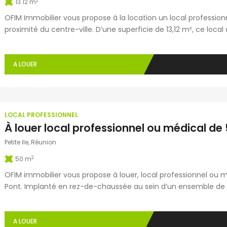
2
13.12 m
OFIM Immobilier vous propose à la location un local professionn
proximité du centre-ville. D’une superficie de 13,12 m², ce loca
normes PMR. Il bénéficie également d’espaces communs compr
l’accueil de la clientèle […]
A LOUER
LOCAL PROFESSIONNEL
Petite Ile, Réunion
2
50 m
OFIM immobilier vous propose à louer, local professionnel ou m
Pont. Implanté en rez-de-chaussée au sein d’un ensemble de d
droite du bâtiment. Il bénéficie déjà de la présence d’un infi
[…]
A LOUER