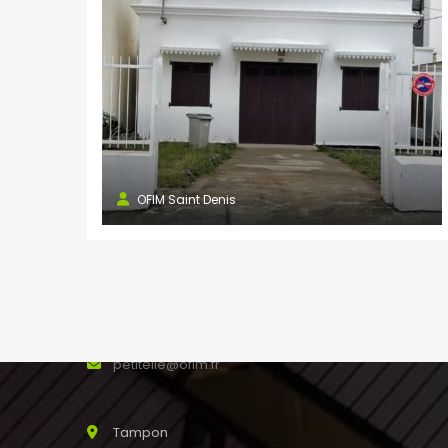
saline@ofim.fr
Saint Joseph
24 rue Maury 97480
SAINT JOSEPH Réunion
0262 31 44 00
0262 56 13 88
stjoseph@ofim.fr
OFIM Saint Denis
Petite Ile
187 rue Mahé de Labourdonnais
0262 50 60 31
0262 50 62 04
petiteile@ofim.fr
Tampon