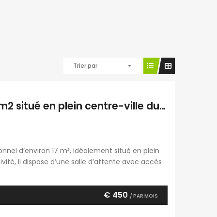
Trier par
À louer bureau professionnel d’environ 17 m2 situé en plein centre-ville du Tampon Réunion
nnel d’environ 17 m², idéalement situé en plein
ivité, il dispose d’une salle d’attente avec accès
t l’électricité sont incluses dans les charges.
€ 450
/ PAR MOIS