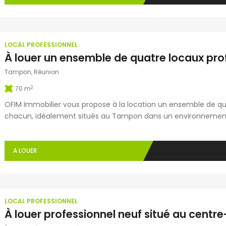
LOCAL PROFESSIONNEL
Tampon, Réunion
2
70 m
OFIM Immobilier vous propose à la location un ensemble de qu
chacun, idéalement situés au Tampon dans un environnemen
espace comprend une grande salle, au moins un bureau ind
modulables. Proches de toutes commodités (commerces, resta
A LOUER
LOCAL PROFESSIONNEL