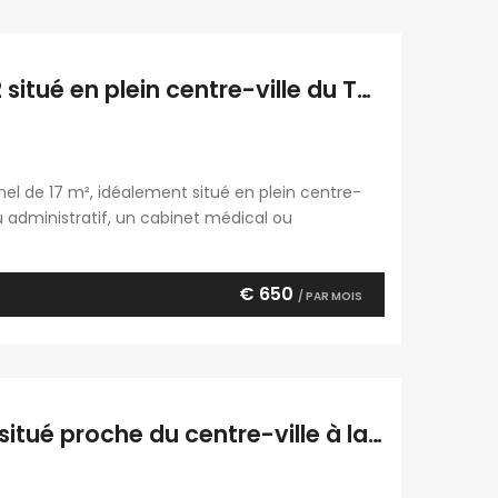
Location d’un local professionnel de 17 m2 situé en plein centre-ville du Tampon, Réunion
nel de 17 m², idéalement situé en plein centre-
u administratif, un cabinet médical ou
ute activité de bureau (hors activités
 […]
€ 650
/ PAR MOIS
À louer un local professionnel idéalement situé proche du centre-ville à la Ravine des Cabris Réunion