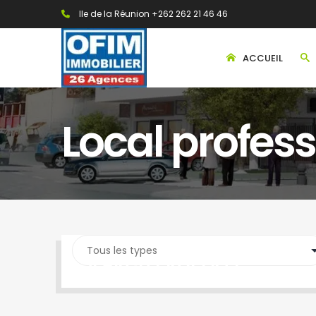
Ile de la Réunion +262 262 21 46 46
ACCUEIL
Local profes
SEARCH PROPERTY