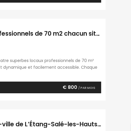
À louer un ensemble de quatre locaux professionnels de 70 m2 chacun situés au Tampon Réunion
atre superbes locaux professionnels de 70 m²
t dynamique et facilement accessible. Chaque
épendant et deux WC, offrant des aménagements
uration, pharmacie, poste), […]
€ 800
/ PAR MOIS
À louer professionnel neuf situé au centre-ville de L’Étang-Salé-les-Hauts à La Réunion