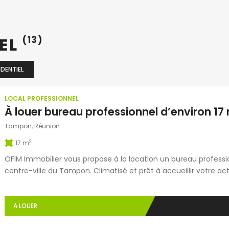
NEL
(13)
IDENTIEL
LOCAL PROFESSIONNEL
Tampon, Réunion
2
17 m
OFIM Immobilier vous propose à la location un bureau professio
centre-ville du Tampon. Climatisé et prêt à accueillir votre act
PMR, de WC, d’une place de parking privative, tandis que l’eau e
Parfait pour une […]
A LOUER