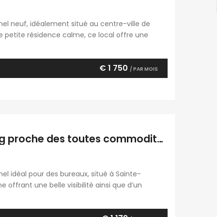
nel neuf, idéalement situé au centre-ville de
ne petite résidence calme, ce local offre une
ts électriques et aménagée avec des matériaux de
€ 1 750
/ PAR MOIS
À louer un local professionnel avec parking proche des toutes commodités à Sainte Clotilde
el idéal pour des bureaux, situé à Sainte-
 offrant une belle visibilité ainsi que d’un
rces et des principaux axes routiers, il