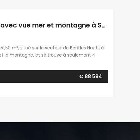
À vendre : Terrain constructible de 451 m² avec vue mer et montagne à Saint-Philippe, Baril les Hauts
1,50 m², situé sur le secteur de Baril les Hauts à
r et la montagne, et se trouve à seulement 4
”. À 170 […]
€ 88 584