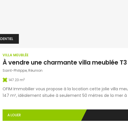
IDENTIEL
VILLA MEUBLÉE
Saint-Philippe, Réunion
2
147.23 m
OFIM Immobilier vous propose à la location cette jolie villa me
147 m², idéalement située à seulement 50 mètres de la mer à S
sentiers de randonnée et du centre nautique. Implantée dans un
compose […]
A LOUER