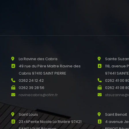
La Ravine des Cabris
Sainte Suza
49 rue du Père Maitre Ravine des
118, avenue 
Cabris 97410 SAINT PIERRE
97441 SAINT
0262 24 12 42
0262 41 00 8
0262 39 28 56
0262 41 08 8
ravinecabris@ofim.fr
stsuzanne@o
Saint Louis
Saint Benoit
23 rAPente Nicole La Rivière 97421
4 avenue Je
SAINT LOUIS Réunion
BENOIT Réun