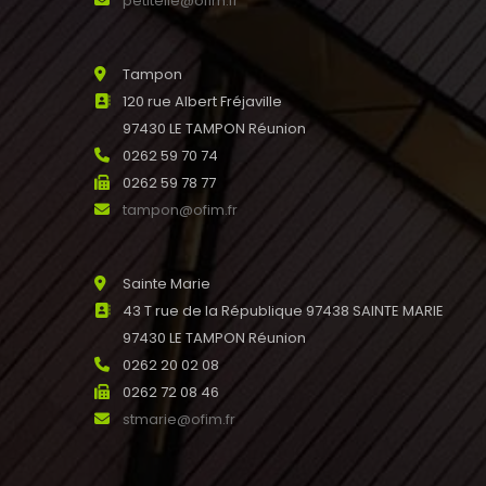
petiteile@ofim.fr
Tampon
120 rue Albert Fréjaville
97430 LE TAMPON Réunion
0262 59 70 74
0262 59 78 77
tampon@ofim.fr
Sainte Marie
43 T rue de la République 97438 SAINTE MARIE
97430 LE TAMPON Réunion
0262 20 02 08
0262 72 08 46
stmarie@ofim.fr