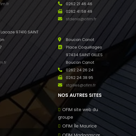
im.fr
0262 21 46 46
0262 41 58 49
stdenis@ofim.fr
l Lacaze 97410 SAINT
ion
Boucan Canot
7
Place Coquillages
97434 SAINT GILLES
m.fr
Boucan Canot
0262 24 26 24
0262 24 38 95
stgilles@ofim.fr
NOS AUTRES SITES
OFIM site web du
groupe
OFIM Île Maurice
OFIM Madagascar