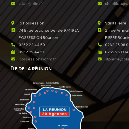
stleu@ofim.fr
stclotilde@of
la Possession
Saint Pierre
74 B rue Leconte Delisle 97419 LA
21 rue Amira
POSSESSION Réunion
PIERRE Réun
0262 22 44 50
0262 25 06 0
0262 22 44 51
0262 25 13 14
possession@ofim.fr
stpierre@ofi
ÎLE DE LA RÉUNION