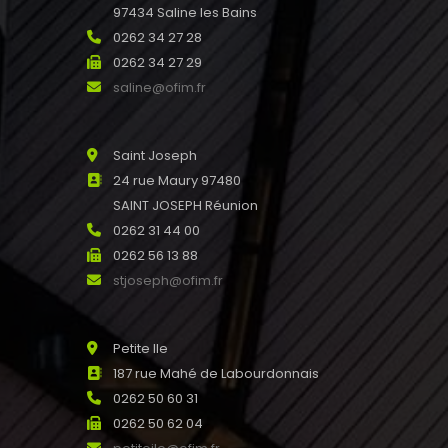
97434 Saline les Bains
0262 34 27 28
0262 34 27 29
saline@ofim.fr
Saint Joseph
24 rue Maury 97480
SAINT JOSEPH Réunion
0262 31 44 00
0262 56 13 88
stjoseph@ofim.fr
Petite Ile
187 rue Mahé de Labourdonnais
0262 50 60 31
0262 50 62 04