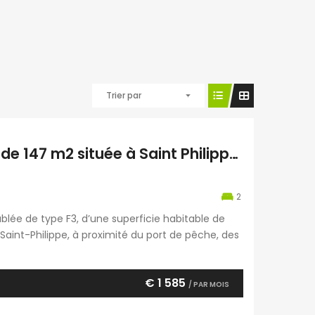
Trier par
À vendre une charmante villa meublée T3 de 147 m2 située à Saint Philippe Réunion
2
ublée de type F3, d’une superficie habitable de
aint-Philippe, à proximité du port de pêche, des
 lotissement privé et résidentiel, elle se
€ 1 585
/ PAR MOIS