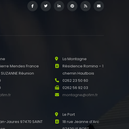
nne
La Montagne
Pierre Mendes France
Résidence Romina – 1
E SUZANNE Réunion
chemin Hautbois
0
0262 23 50 60
0
0262 56 92 03
fim.fr
montagne@ofim.fr
Le Port
an-Jaures 97470 SAINT
18 rue Jeanne d’Arc
ion
97420 LE PORT