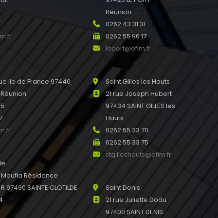
0
Réunion
0
0262 43 31 31
m.fr
0262 55 96 17
leport@ofim.fr
e Ile de France 97440
Saint Gilles les Hauts
 Réunion
21 rue Joseph Hubert
45
97434 SAINT GILLES les
7
Hauts
m.fr
0262 55 33 70
0262 55 33 75
stgilleshauts@ofim.fr
de
u Moufia Résidence
 97490 SAINTE CLOTILDE
Saint Denis
4
21 rue Juliette Dodu
97400 SAINT DENIS