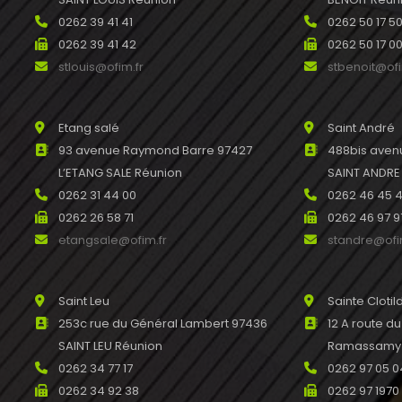
0262 39 41 41
0262 50 17 5
0262 39 41 42
0262 50 17 0
stlouis@ofim.fr
stbenoit@ofi
Etang salé
Saint André
93 avenue Raymond Barre 97427
488bis avenu
L’ETANG SALE Réunion
SAINT ANDRE
0262 31 44 00
0262 46 45 
0262 26 58 71
0262 46 97 9
etangsale@ofim.fr
standre@ofi
Saint Leu
Sainte Clotil
253c rue du Général Lambert 97436
12 A route d
SAINT LEU Réunion
Ramassamy R
0262 34 77 17
0262 97 05 0
0262 34 92 38
0262 97 1970