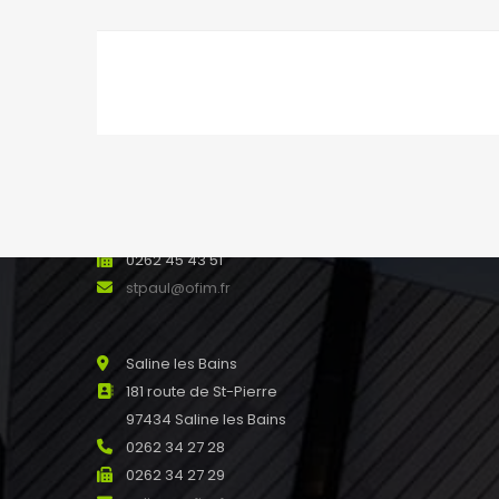
NOS AGENCES
Saint Paul
8 rue Marius et Ary Leblond 97460
SAINT PAUL Réunion
0262 45 13 48
0262 45 43 51
stpaul@ofim.fr
Saline les Bains
181 route de St-Pierre
97434 Saline les Bains
0262 34 27 28
0262 34 27 29