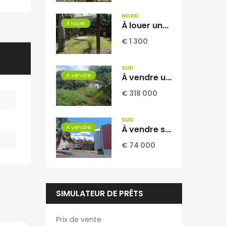
NORD
A louer
À louer une villa jumelée de type F5 de 104 m2 habitable située sur le secteur de Domenjod Sainte Clothilde Réunion
€ 1 300
SUD
A vendre
À vendre une vaste parcelle plate et arborée de 1268 m2 dont 1104 m2 constructible située au Tampon Réunion
€ 318 000
SUD
A vendre
À vendre studio climatisé de 34.97 m2 avec vue mer situé dans une résidence sécurisée et calme à Saint Joseph Réunion
€ 74 000
SIMULATEUR DE PRÊTS
Prix de vente