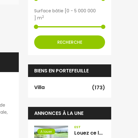
Surface bâtie [
0
-
5 000 000
2
] m
RECHERCHE
BIENS EN PORTEFEUILLE
Villa
(173)
 de
ale,
ANNONCES À LA UNE
EST
A louer
Louez ce lumineux appartement T3 de 71,28 m² situé à Saint-André Réunion