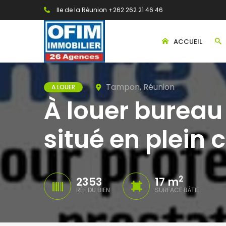
Ile de la Réunion +262 262 21 46 46
ACCUEIL
Tampon, Réunion
A LOUER
À louer bureau
situé en plein
2
2353
17 m
RÉF DU BIEN
SURFACE BÂTIE