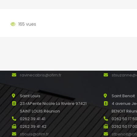
165 vues
La Ravine des Cabris
Sainte Suza
49 rue du Père Maitre Ravine des
118, avenue 
Cabris 97410 SAINT PIERRE
97441 SAINT
0262 24 12 42
0262 41 00 8
0262 39 28 56
0262 41 08 8
ravinecabris@ofim.fr
stsuzanne@o
Saint Louis
Saint Benoit
23 rAPente Nicole La Rivière 97421
4 avenue Je
SAINT LOUIS Réunion
BENOIT Réun
0262 39 41 41
0262 50 17 5
0262 39 41 42
0262 50 17 0
stlouis@ofim.fr
stbenoit@ofi