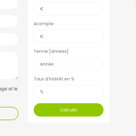
Acompte
Terme [années]
Taux d'intérêt en %
age et le
Calculer