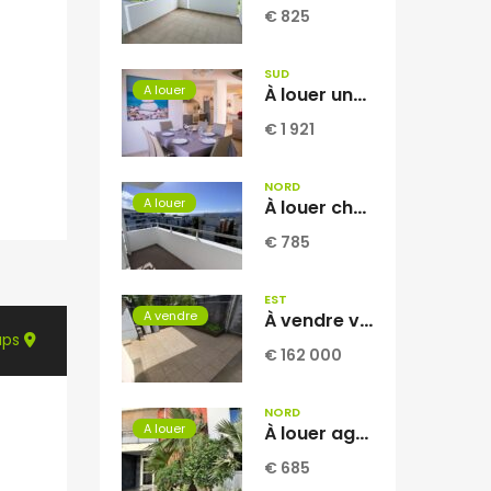
€ 825
SUD
A louer
À louer une charmante villa T4 en duplex meublée d’environ 100 m2 située dans le quartier très recherché des Pêcheurs à Terre Sainte Réunion
€ 1 921
NORD
A louer
À louer charmant appartement de type F2 situé dans la résidence Georges Brassens à Sainte-Clotilde Réunion
€ 785
EST
A vendre
À vendre villa T3 à étage de 52.86 m2 située à Sainte-Suzanne Centre Réunion
aps
€ 162 000
NORD
A louer
À louer agréable appartement T2 de 53.06 m2 situé dans la résidence INAIS à Sainte-Clotilde Réunion
€ 685