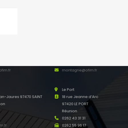
nne
La Montagne
Pierre Mendes France
Résidence Romina – 1
E SUZANNE Réunion
chemin Hautbois
0
0262 23 50 60
0
0262 56 92 03
fim.fr
montagne@ofim.fr
Le Port
an-Jaures 97470 SAINT
18 rue Jeanne d’Arc
ion
97420 LE PORT
0
Réunion
0
0262 43 31 31
m.fr
0262 55 96 17