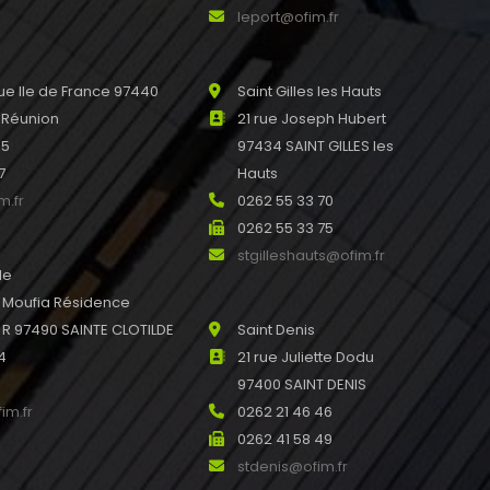
leport@ofim.fr
e Ile de France 97440
Saint Gilles les Hauts
 Réunion
21 rue Joseph Hubert
45
97434 SAINT GILLES les
7
Hauts
m.fr
0262 55 33 70
0262 55 33 75
stgilleshauts@ofim.fr
de
u Moufia Résidence
 97490 SAINTE CLOTILDE
Saint Denis
4
21 rue Juliette Dodu
97400 SAINT DENIS
im.fr
0262 21 46 46
0262 41 58 49
stdenis@ofim.fr