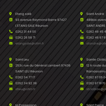
Etang salé
Saint André
93 avenue Raymond Barre 97427
488bis avenu
L’ETANG SALE Réunion
SAINT ANDRE
0262 31 44 00
0262 46 45 
0262 26 58 71
0262 46 97 9
etangsale@ofim.fr
standre@ofi
Saint Leu
Sainte Clotil
253c rue du Général Lambert 97436
12 A route d
SAINT LEU Réunion
Ramassamy R
0262 34 77 17
0262 97 05 0
0262 34 92 38
0262 97 1970
stleu@ofim.fr
stclotilde@of
la Possession
Saint Pierre