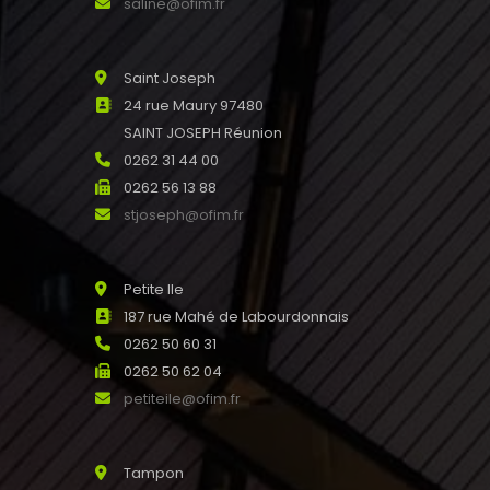
saline@ofim.fr
Saint Joseph
24 rue Maury 97480
SAINT JOSEPH Réunion
0262 31 44 00
0262 56 13 88
stjoseph@ofim.fr
Petite Ile
187 rue Mahé de Labourdonnais
0262 50 60 31
0262 50 62 04
petiteile@ofim.fr
Tampon