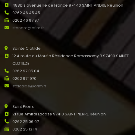
488bis avenue Ile de France 97440 SAINT ANDRE Réunion
0262 46 45 45
0262 46 97 97
standre@ofim.fr
Sainte Clotilde
12 A route du Moufia Résidence Ramassamy R 97490 SAINTE
CLOTILDE
0262 97 05 04
0262 97 1970
stclotilde@ofim.fr
Saint Pierre
21 rue Amiral Lacaze 97410 SAINT PIERRE Réunion
0262 25 06 07
0262 25 13 14