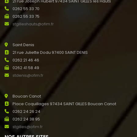
21 rue Joseph Hubert 97434 SAINT GILLES les Hauts
0262 55 33 70
0262 55 33 75
stgilleshauts@ofim.fr
Saint Denis
21 rue Juliette Dodu 97400 SAINT DENIS
0262 21 46 46
0262 41 58 49
stdenis@ofim.fr
Boucan Canot
Place Coquillages 97434 SAINT GILLES Boucan Canot
0262 24 26 24
0262 24 38 95
stgilles@ofim.fr
NOS AUTRES SITES