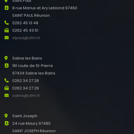
Saint Paul
8 rue Marius et Ary Leblond 97460
SAINT PAUL Réunion
0262 45 13 48
0262 45 43 51
stpaul@ofim.fr
Saline les Bains
181 route de St-Pierre
97434 Saline les Bains
0262 34 27 28
0262 34 27 29
saline@ofim.fr
Saint Joseph
24 rue Maury 97480
SAINT JOSEPH Réunion