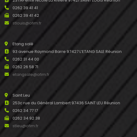
23 rAPente Nicole La Rivière 97421 SAINT LOUIS Réunion
0262 39 41 41
0262 39 41 42
stlouis@ofim.fr
Etang salé
93 avenue Raymond Barre 97427 L’ETANG SALE Réunion
0262 31 44 00
0262 26 58 71
etangsale@ofim.fr
Saint Leu
253c rue du Général Lambert 97436 SAINT LEU Réunion
0262 34 77 17
0262 34 92 38
stleu@ofim.fr