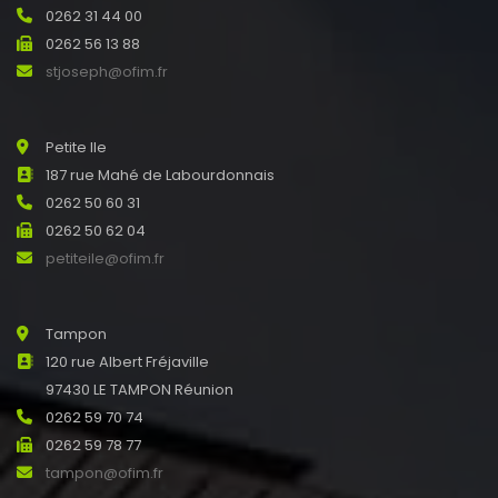
0262 31 44 00
0262 56 13 88
stjoseph@ofim.fr
Petite Ile
187 rue Mahé de Labourdonnais
0262 50 60 31
0262 50 62 04
petiteile@ofim.fr
Tampon
120 rue Albert Fréjaville
97430 LE TAMPON Réunion
0262 59 70 74
0262 59 78 77
tampon@ofim.fr