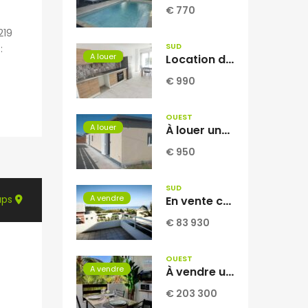
€ 770
219
SUD
:
A louer
Location d’une ravissante villa neuve meublée T4 située à Vincendo Réunion
€ 990
OUEST
A louer
À louer une villa F3 de 80.71m2 avec jardin à La Saline les Hauts Réunion.
€ 950
SUD
aps
A vendre
En vente charmant studio de 29.57 m2 avec vue mer et montagne situé à Saint Joseph Réunion
€ 83 930
OUEST
A vendre
À vendre un lumineux studio meublé et équipé de 30m2 avec parking à Boucan Canot Réunion
€ 203 300