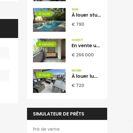
SUD
A louer
À louer studio meublé de 36.80 m2 situé dans une villa coloniale à La Ligne des Bambous Saint Pierre Réunion
€ 790
OUEST
A vendre
En vente un appartement T2 rénové dans une résidence sécurisée au centre ville de Saint-Leu Réunion
€ 266 000
NORD
A louer
À louer lumineux appartement T2 meublé avec vue mer et piscine à La Montagne Réunion
€ 720
SIMULATEUR DE PRÊTS
Prix de vente