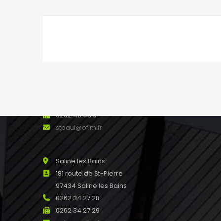
NOS AGENCES
Saint Paul
8 rue Marius et Ary Leblond 97460
SAINT PAUL Réunion
0262 45 13 48
0262 45 43 51
stpaul@ofim.fr
Saline les Bains
181 route de St-Pierre
97434 Saline les Bains
0262 34 27 28
0262 34 27 29