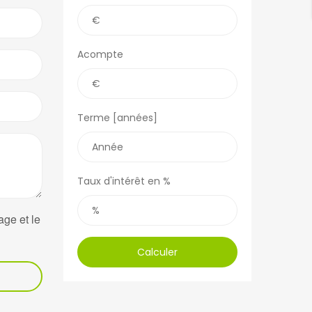
Acompte
Terme [années]
Taux d'intérêt en %
age et le
Calculer