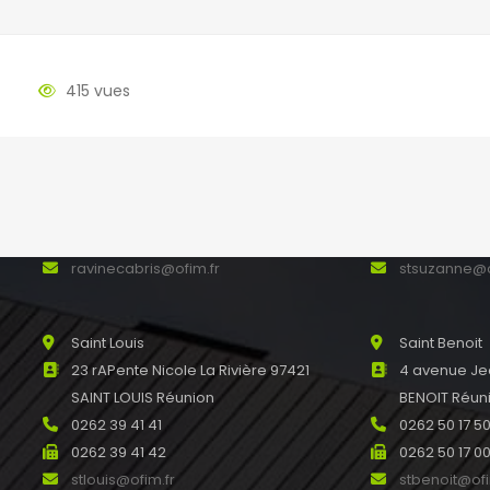
415 vues
La Ravine des Cabris
Sainte Suza
49 rue du Père Maitre Ravine des
118, avenue 
Cabris 97410 SAINT PIERRE
97441 SAINT
0262 24 12 42
0262 41 00 8
0262 39 28 56
0262 41 08 8
ravinecabris@ofim.fr
stsuzanne@o
Saint Louis
Saint Benoit
23 rAPente Nicole La Rivière 97421
4 avenue Je
SAINT LOUIS Réunion
BENOIT Réun
0262 39 41 41
0262 50 17 5
0262 39 41 42
0262 50 17 0
stlouis@ofim.fr
stbenoit@ofi