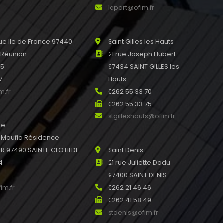
leport@ofim.fr
e Ile de France 97440
Saint Gilles les Hauts
 Réunion
21 rue Joseph Hubert
45
97434 SAINT GILLES les
7
Hauts
m.fr
0262 55 33 70
0262 55 33 75
stgilleshauts@ofim.fr
de
u Moufia Résidence
 97490 SAINTE CLOTILDE
Saint Denis
4
21 rue Juliette Dodu
97400 SAINT DENIS
im.fr
0262 21 46 46
0262 41 58 49
stdenis@ofim.fr