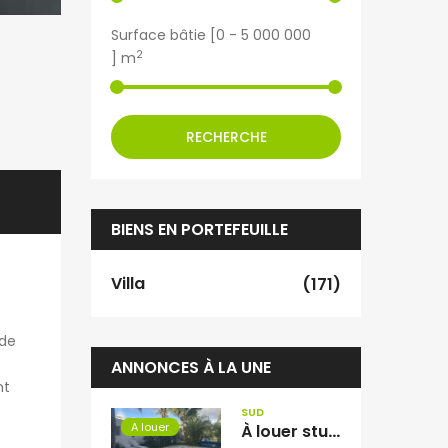
Surface bâtie [
0
-
5 000 000
2
] m
RECHERCHE
BIENS EN PORTEFEUILLE
Villa
(171)
 de
ANNONCES À LA UNE
nt
SUD
A louer
À louer studio meublé d’environ 30 m2 situé à La Ligne des Bambous Réunion