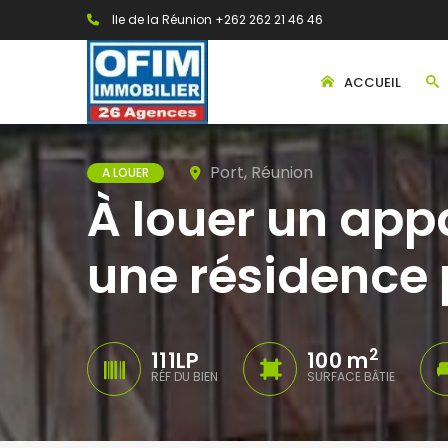
Ile de la Réunion +262 262 21 46 46
ACCUEIL
Port, Réunion
A LOUER
À louer un ap
une résidence 
2
111LP
100 m
RÉF DU BIEN
SURFACE BÂTIE