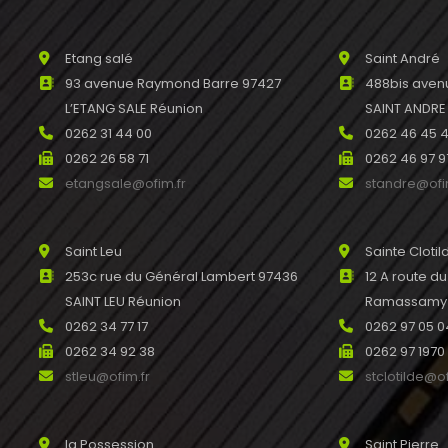
Etang salé
Saint André
93 avenue Raymond Barre 97427
488bis avenu
L’ETANG SALE Réunion
SAINT ANDRE
0262 31 44 00
0262 46 45 
0262 26 58 71
0262 46 97 9
etangsale@ofim.fr
standre@ofi
Saint Leu
Sainte Clotil
253c rue du Général Lambert 97436
12 A route d
SAINT LEU Réunion
Ramassamy R
0262 34 77 17
0262 97 05 0
0262 34 92 38
0262 97 1970
stleu@ofim.fr
stclotilde@of
la Possession
Saint Pierre