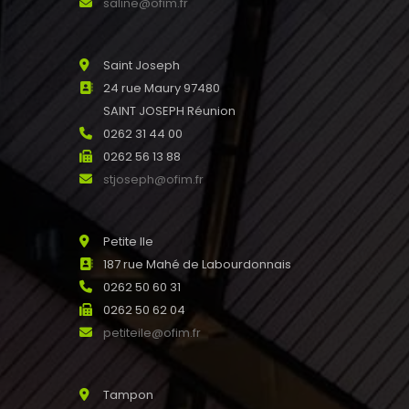
saline@ofim.fr
Saint Joseph
24 rue Maury 97480
SAINT JOSEPH Réunion
0262 31 44 00
0262 56 13 88
stjoseph@ofim.fr
Petite Ile
187 rue Mahé de Labourdonnais
0262 50 60 31
0262 50 62 04
petiteile@ofim.fr
Tampon