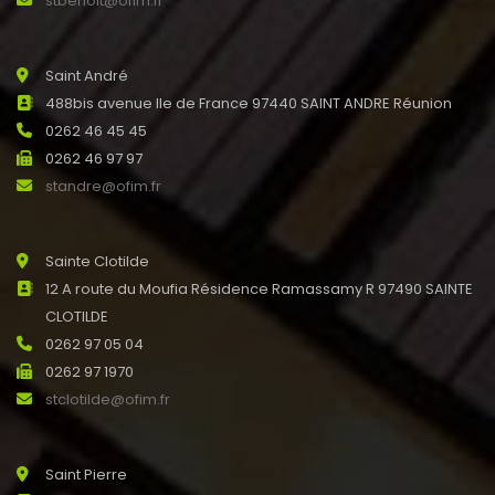
stbenoit@ofim.fr
Saint André
488bis avenue Ile de France 97440 SAINT ANDRE Réunion
0262 46 45 45
0262 46 97 97
standre@ofim.fr
Sainte Clotilde
12 A route du Moufia Résidence Ramassamy R 97490 SAINTE
CLOTILDE
0262 97 05 04
0262 97 1970
stclotilde@ofim.fr
Saint Pierre