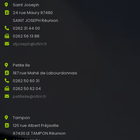
Saint Joseph
24 rue Maury 97480
SAINT JOSEPH Réunion
0262 31 44 00
0262 56 13 88
stjoseph@ofim.fr
Petite Ile
187 rue Mahé de Labourdonnais
0262 50 60 31
0262 50 62 04
petiteile@ofim.fr
Tampon
120 rue Albert Fréjaville
97430 LE TAMPON Réunion