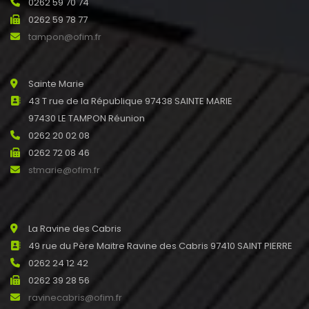
0262 59 70 74
0262 59 78 77
tampon@ofim.fr
Sainte Marie
43 T rue de la République 97438 SAINTE MARIE
97430 LE TAMPON Réunion
0262 20 02 08
0262 72 08 46
stmarie@ofim.fr
La Ravine des Cabris
49 rue du Père Maitre Ravine des Cabris 97410 SAINT PIERRE
0262 24 12 42
0262 39 28 56
ravinecabris@ofim.fr