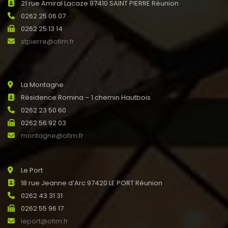
21 rue Amiral Lacaze 97410 SAINT PIERRE Réunion
0262 25 06 07
0262 25 13 14
stpierre@ofim.fr
La Montagne
Résidence Romina – 1 chemin Hautbois
0262 23 50 60
0262 56 92 03
montagne@ofim.fr
Le Port
18 rue Jeanne d’Arc 97420 LE PORT Réunion
0262 43 31 31
0262 55 96 17
leport@ofim.fr