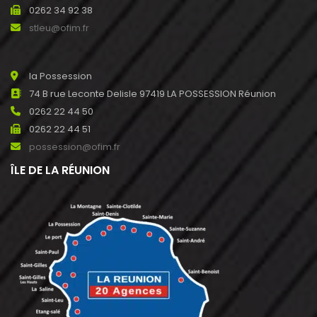
0262 34 92 38
stleu@ofim.fr
la Possession
74 B rue Leconte Delisle 97419 LA POSSESSION Réunion
0262 22 44 50
0262 22 44 51
possession@ofim.fr
ÎLE DE LA RÉUNION