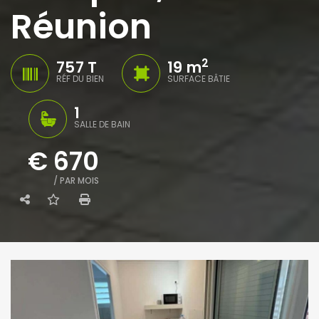
Réunion
2
757 T
19 m
RÉF DU BIEN
SURFACE BÂTIE
1
SALLE DE BAIN
€ 670
/ PAR MOIS