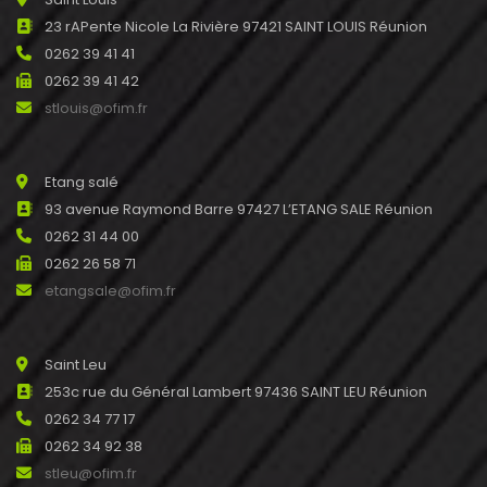
23 rAPente Nicole La Rivière 97421 SAINT LOUIS Réunion
0262 39 41 41
0262 39 41 42
stlouis@ofim.fr
Etang salé
93 avenue Raymond Barre 97427 L’ETANG SALE Réunion
0262 31 44 00
0262 26 58 71
etangsale@ofim.fr
Saint Leu
253c rue du Général Lambert 97436 SAINT LEU Réunion
0262 34 77 17
0262 34 92 38
stleu@ofim.fr