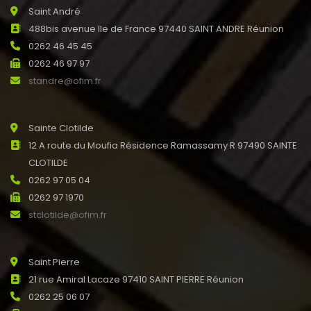
Saint André
488bis avenue Ile de France 97440 SAINT ANDRE Réunion
0262 46 45 45
0262 46 97 97
standre@ofim.fr
Sainte Clotilde
12 A route du Moufia Résidence Ramassamy R 97490 SAINTE
CLOTILDE
0262 97 05 04
0262 97 1970
stclotilde@ofim.fr
Saint Pierre
21 rue Amiral Lacaze 97410 SAINT PIERRE Réunion
0262 25 06 07