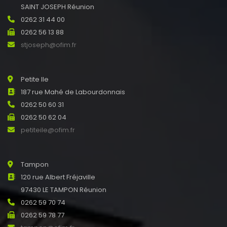
SAINT JOSEPH Réunion
0262 31 44 00
0262 56 13 88
stjoseph@ofim.fr
Petite Ile
187 rue Mahé de Labourdonnais
0262 50 60 31
0262 50 62 04
petiteile@ofim.fr
Tampon
120 rue Albert Fréjaville
97430 LE TAMPON Réunion
0262 59 70 74
0262 59 78 77