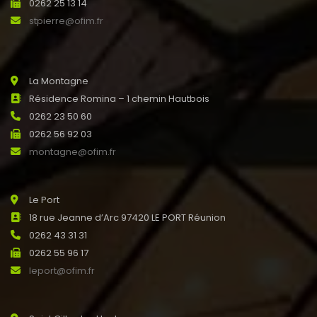
0262 25 13 14
stpierre@ofim.fr
La Montagne
Résidence Romina – 1 chemin Hautbois
0262 23 50 60
0262 56 92 03
montagne@ofim.fr
Le Port
18 rue Jeanne d’Arc 97420 LE PORT Réunion
0262 43 31 31
0262 55 96 17
leport@ofim.fr