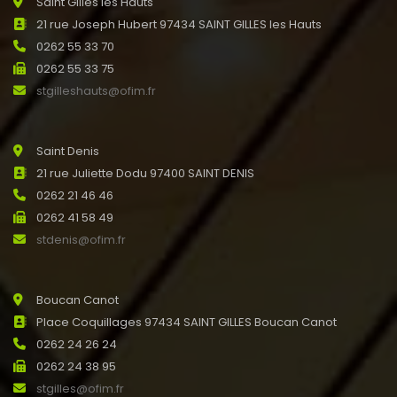
Saint Gilles les Hauts
21 rue Joseph Hubert 97434 SAINT GILLES les Hauts
0262 55 33 70
0262 55 33 75
stgilleshauts@ofim.fr
Saint Denis
21 rue Juliette Dodu 97400 SAINT DENIS
0262 21 46 46
0262 41 58 49
stdenis@ofim.fr
Boucan Canot
Place Coquillages 97434 SAINT GILLES Boucan Canot
0262 24 26 24
0262 24 38 95
stgilles@ofim.fr