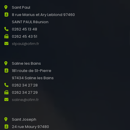
Saint Paul
8 rue Marius et Ary Leblond 97460
SAINT PAUL Réunion
0262 45 13 48
0262 45 43 51
stpaul@ofim.fr
Saline les Bains
181 route de St-Pierre
97434 Saline les Bains
0262 34 27 28
0262 34 27 29
saline@ofim.fr
Saint Joseph
24 rue Maury 97480