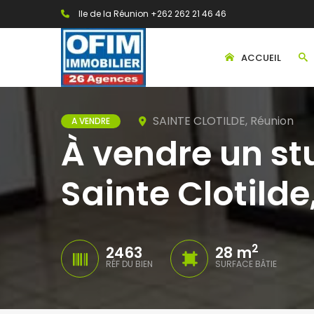
Ile de la Réunion +262 262 21 46 46
ACCUEIL
SAINTE CLOTILDE, Réunion
A VENDRE
À vendre un st
Sainte Clotilde
2
2463
28 m
RÉF DU BIEN
SURFACE BÂTIE