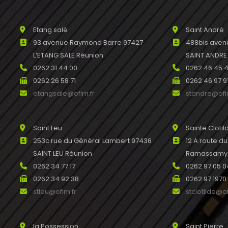
Etang salé
Saint André
93 avenue Raymond Barre 97427
488bis avenu
L’ETANG SALE Réunion
SAINT ANDRE
0262 31 44 00
0262 46 45 
0262 26 58 71
0262 46 97 9
etangsale@ofim.fr
standre@ofi
Saint Leu
Sainte Clotil
253c rue du Général Lambert 97436
12 A route d
SAINT LEU Réunion
Ramassamy R
0262 34 77 17
0262 97 05 0
0262 34 92 38
0262 97 1970
stleu@ofim.fr
stclotilde@of
la Possession
Saint Pierre