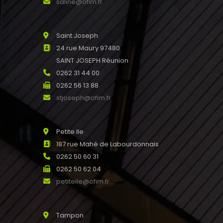
saline@ofim.fr
Saint Joseph
24 rue Maury 97480
SAINT JOSEPH Réunion
0262 31 44 00
0262 56 13 88
stjoseph@ofim.fr
Petite Ile
187 rue Mahé de Labourdonnais
0262 50 60 31
0262 50 62 04
petiteile@ofim.fr
Tampon