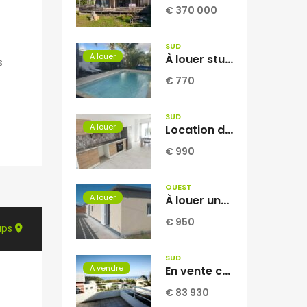
€ 370 000
SUD
A louer
À louer studio meublé d’environ 30 m2 situé à La Ligne des Bambous Réunion
s
€ 770
SUD
A louer
Location d’une ravissante villa neuve meublée T4 située à Vincendo Réunion
€ 990
OUEST
A louer
À louer une villa F3 de 80.71m2 avec jardin à La Saline les Hauts Réunion.
€ 950
aps
SUD
A vendre
En vente charmant studio de 29.57 m2 avec vue mer et montagne situé à Saint Joseph Réunion
€ 83 930