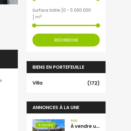
Surface bâtie [
0
-
5 000 000
2
] m
RECHERCHE
BIENS EN PORTEFEUILLE
e
Villa
(172)
ANNONCES À LA UNE
SUD
A vendre
À vendre une magnifique villa contemporaine T4 de 110 m2 sur un terrain piscinable de 673 m2 située à La Rivière Saint Louis Réunion