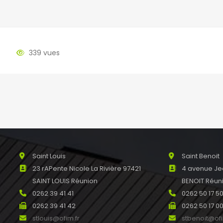
339 vues
La Ravine des Cabris
Sainte Suza
49 rue du Père Maitre Ravine des
118, avenue 
Cabris 97410 SAINT PIERRE
97441 SAINT
0262 24 12 42
0262 41 00 8
0262 39 28 56
0262 41 08 8
ravinecabris@ofim.fr
stsuzanne@o
Saint Louis
Saint Benoit
23 rAPente Nicole La Rivière 97421
4 avenue Je
SAINT LOUIS Réunion
BENOIT Réun
0262 39 41 41
0262 50 17 5
0262 39 41 42
0262 50 17 0
stlouis@ofim.fr
stbenoit@ofi