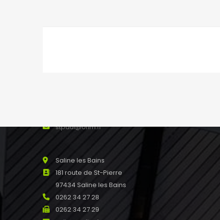
NOS AGENCES
Saint Paul
8 rue Marius et Ary Leblond 97460
SAINT PAUL Réunion
0262 45 13 48
0262 45 43 51
stpaul@ofim.fr
Saline les Bains
181 route de St-Pierre
97434 Saline les Bains
0262 34 27 28
0262 34 27 29