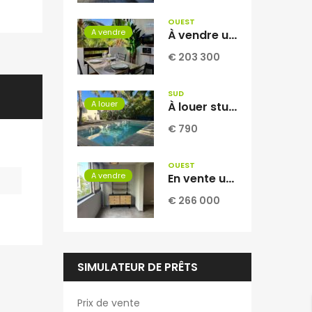
OUEST
A vendre
À vendre un lumineux studio meublé et équipé de 30m2 avec parking à Boucan Canot Réunion
€ 203 300
SUD
A louer
À louer studio meublé de 36.80 m2 situé dans une villa coloniale à La Ligne des Bambous Saint Pierre Réunion
€ 790
OUEST
A vendre
En vente un appartement T2 rénové dans une résidence sécurisée au centre ville de Saint-Leu Réunion
€ 266 000
SIMULATEUR DE PRÊTS
Prix de vente