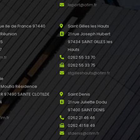
leport@ofim.fr
e Ile de France 97440
Saint Gilles les Hauts
 Réunion
21 rue Joseph Hubert
45
97434 SAINT GILLES les
7
Hauts
m.fr
0262 55 33 70
0262 55 33 75
stgilleshauts@ofim.fr
de
u Moufia Résidence
 97490 SAINTE CLOTILDE
Saint Denis
4
21 rue Juliette Dodu
97400 SAINT DENIS
im.fr
0262 21 46 46
0262 41 58 49
stdenis@ofim.fr