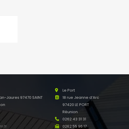
nne
La Montagne
Pierre Mendes France
Résidence Romina – 1
E SUZANNE Réunion
chemin Hautbois
0
0262 23 50 60
0
0262 56 92 03
fim.fr
montagne@ofim.fr
Le Port
an-Jaures 97470 SAINT
18 rue Jeanne d’Arc
ion
97420 LE PORT
0
Réunion
0
0262 43 31 31
m.fr
0262 55 96 17