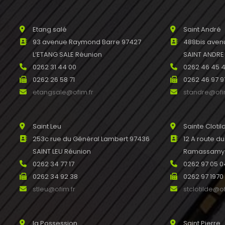
Etang salé
Saint André
93 avenue Raymond Barre 97427
488bis avenu
L’ETANG SALE Réunion
SAINT ANDRE
0262 31 44 00
0262 46 45 
0262 26 58 71
0262 46 97 9
etangsale@ofim.fr
standre@ofi
Saint Leu
Sainte Clotil
253c rue du Général Lambert 97436
12 A route d
SAINT LEU Réunion
Ramassamy R
0262 34 77 17
0262 97 05 0
0262 34 92 38
0262 97 1970
stleu@ofim.fr
stclotilde@of
la Possession
Saint Pierre