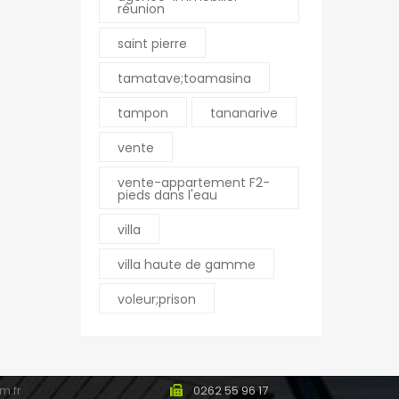
réunion
saint pierre
tamatave;toamasina
nne
La Montagne
tampon
tananarive
Pierre Mendes France
Résidence Romina – 1
vente
E SUZANNE Réunion
chemin Hautbois
0
0262 23 50 60
vente-appartement F2-
pieds dans l'eau
0
0262 56 92 03
fim.fr
montagne@ofim.fr
villa
villa haute de gamme
Le Port
voleur;prison
an-Jaures 97470 SAINT
18 rue Jeanne d’Arc
ion
97420 LE PORT
0
Réunion
0
0262 43 31 31
m.fr
0262 55 96 17