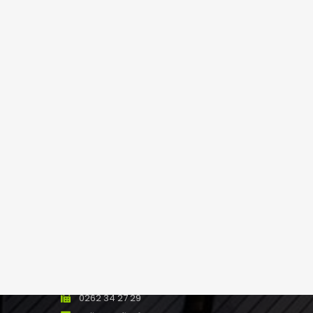
NOS AGENCES
Saint Paul
8 rue Marius et Ary Leblond 97460
SAINT PAUL Réunion
0262 45 13 48
0262 45 43 51
stpaul@ofim.fr
Saline les Bains
181 route de St-Pierre
97434 Saline les Bains
0262 34 27 28
0262 34 27 29