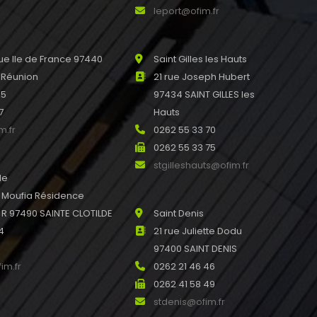
leport@ofim.fr
e Ile de France 97440
Saint Gilles les Hauts
 Réunion
21 rue Joseph Hubert
45
97434 SAINT GILLES les
7
Hauts
m.fr
0262 55 33 70
0262 55 33 75
stgilleshauts@ofim.fr
de
u Moufia Résidence
 97490 SAINTE CLOTILDE
Saint Denis
4
21 rue Juliette Dodu
97400 SAINT DENIS
im.fr
0262 21 46 46
0262 41 58 49
stdenis@ofim.fr