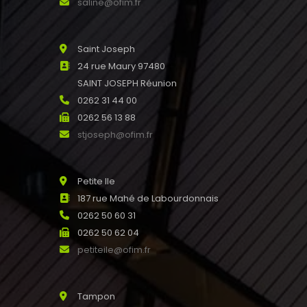
saline@ofim.fr
Saint Joseph
24 rue Maury 97480
SAINT JOSEPH Réunion
0262 31 44 00
0262 56 13 88
stjoseph@ofim.fr
Petite Ile
187 rue Mahé de Labourdonnais
0262 50 60 31
0262 50 62 04
petiteile@ofim.fr
Tampon