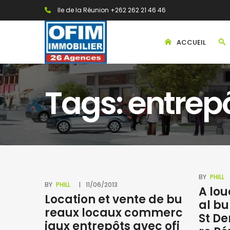
Ile de la Réunion +262 262 21 46 46
ACCUEIL
Tags: entrep
BY
PHILL
BY
PHILL
11/06/2013
A lo
Location et vente de bu
al bu
reaux locaux commerc
St De
iaux entrepôts avec ofi