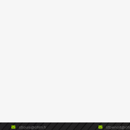
La Ravine des Cabris
Sainte Suza
49 rue du Père Maitre Ravine des
118, avenue 
Cabris 97410 SAINT PIERRE
97441 SAINT
0262 24 12 42
0262 41 00 8
0262 39 28 56
0262 41 08 8
ravinecabris@ofim.fr
stsuzanne@o
Saint Louis
Saint Benoit
23 rAPente Nicole La Rivière 97421
4 avenue Je
SAINT LOUIS Réunion
BENOIT Réun
0262 39 41 41
0262 50 17 5
0262 39 41 42
0262 50 17 0
stlouis@ofim.fr
stbenoit@ofi