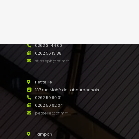
saline@ofim.fr
Saint Joseph
24 rue Maury 97480
SAINT JOSEPH Réunion
0262 31 44 00
0262 56 13 88
stjoseph@ofim.fr
Petite Ile
187 rue Mahé de Labourdonnais
0262 50 60 31
0262 50 62 04
petiteile@ofim.fr
Tampon