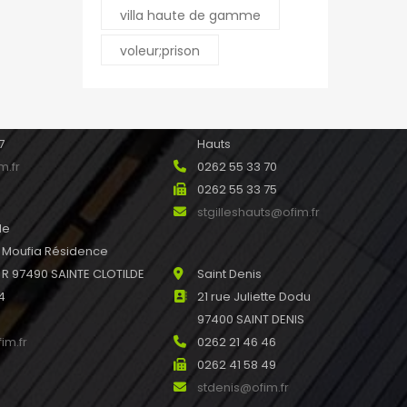
leport@ofim.fr
villa haute de gamme
voleur;prison
e Ile de France 97440
Saint Gilles les Hauts
 Réunion
21 rue Joseph Hubert
45
97434 SAINT GILLES les
7
Hauts
m.fr
0262 55 33 70
0262 55 33 75
stgilleshauts@ofim.fr
de
u Moufia Résidence
 97490 SAINTE CLOTILDE
Saint Denis
4
21 rue Juliette Dodu
97400 SAINT DENIS
im.fr
0262 21 46 46
0262 41 58 49
stdenis@ofim.fr