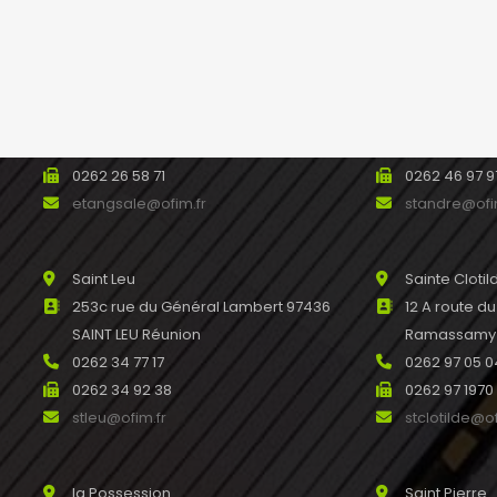
Etang salé
Saint André
93 avenue Raymond Barre 97427
488bis avenu
L’ETANG SALE Réunion
SAINT ANDRE
0262 31 44 00
0262 46 45 
0262 26 58 71
0262 46 97 9
etangsale@ofim.fr
standre@ofi
Saint Leu
Sainte Clotil
253c rue du Général Lambert 97436
12 A route d
SAINT LEU Réunion
Ramassamy R
0262 34 77 17
0262 97 05 0
0262 34 92 38
0262 97 1970
stleu@ofim.fr
stclotilde@of
la Possession
Saint Pierre