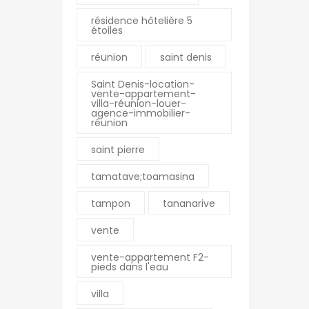
résidence hôtelière 5
étoiles
réunion
saint denis
nne
La Montagne
Saint Denis-location-
vente-appartement-
Pierre Mendes France
Résidence Romina – 1
villa-réunion-louer-
agence-immobilier-
E SUZANNE Réunion
chemin Hautbois
réunion
0
0262 23 50 60
saint pierre
0
0262 56 92 03
fim.fr
montagne@ofim.fr
tamatave;toamasina
tampon
tananarive
Le Port
vente
an-Jaures 97470 SAINT
18 rue Jeanne d’Arc
ion
97420 LE PORT
vente-appartement F2-
pieds dans l'eau
0
Réunion
0
0262 43 31 31
villa
m.fr
0262 55 96 17