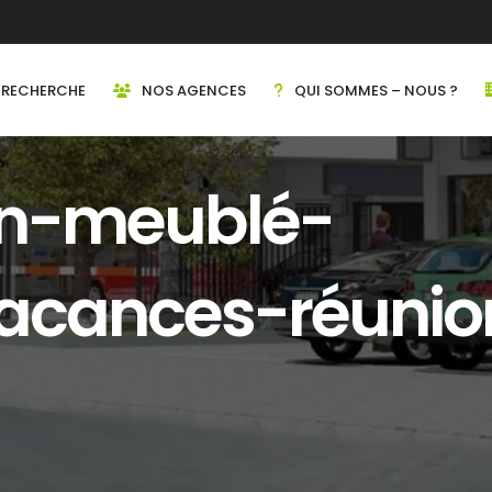
RECHERCHE
NOS AGENCES
QUI SOMMES – NOUS ?
ion-meublé-
vacances-réunio