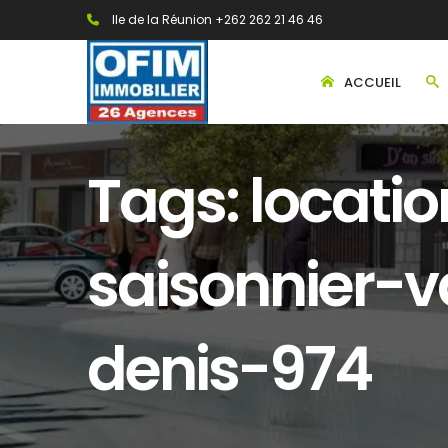
Ile de la Réunion +262 262 21 46 46
ACCUEIL
Tags: locat
saisonnier-
denis-974