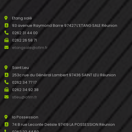
Etang salé
93 avenue Raymond Barre 97427 L’ETANG SALE Réunion
0262 31 44 00
0262 26 58 71
etangsale@ofim.fr
Saint Leu
253c rue du Général Lambert 97436 SAINT LEU Réunion
0262 34 77 17
0262 34 92 38
stleu@ofim.fr
la Possession
74 B rue Leconte Delisle 97419 LA POSSESSION Réunion
0262 22 44 50