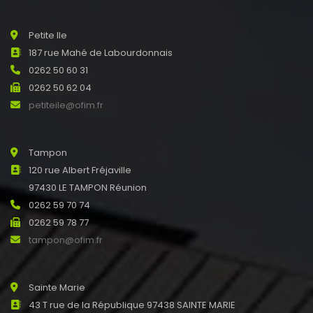
Petite Ile
187 rue Mahé de Labourdonnais
0262 50 60 31
0262 50 62 04
petiteile@ofim.fr
Tampon
120 rue Albert Fréjaville
97430 LE TAMPON Réunion
0262 59 70 74
0262 59 78 77
tampon@ofim.fr
Sainte Marie
43 T rue de la République 97438 SAINTE MARIE