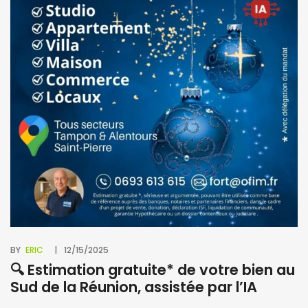
BY
M
à
BY
ERIC
12/15/2025
🔍 Estimation gratuite* de votre bien au
Sud de la Réunion, assistée par l’IA