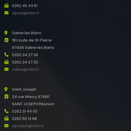
0262 45 43 51
stpaul@ofim.fr
Saline les Bains
181 route de St-Pierre
97434 Saline les Bains
0262 34 27 28
0262 34 27 29
saline@ofim.fr
Saint Joseph
24 rue Maury 97480
SAINT JOSEPH Réunion
0262 31 44 00
0262 56 13 88
stjoseph@ofim.fr