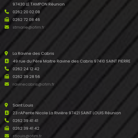
97430 LE TAMPON Réunion
0262 20 02 08
0262 72 08 46
stmarie@ofim.fr
La Ravine des Cabris
49 rue du Père Maitre Ravine des Cabris 97410 SAINT PIERRE
0262 24 12 42
0262 39 28 56
ravinecabris@ofim.fr
Saint Louis
23 rAPente Nicole La Rivière 97421 SAINT LOUIS Réunion
0262 39 41 41
0262 39 41 42
stlouis@ofim.fr