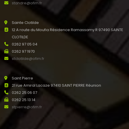
standre@ofim.fr
Sainte Clotilde
12 A route du Moufia Résidence Ramassamy R 97490 SAINTE
CLOTILDE
0262 97 05 04
0262 97 1970
stclotilde@ofim.fr
Saint Pierre
21 rue Amiral Lacaze 97410 SAINT PIERRE Réunion
0262 25 06 07
0262 25 13 14
stpierre@ofim.fr