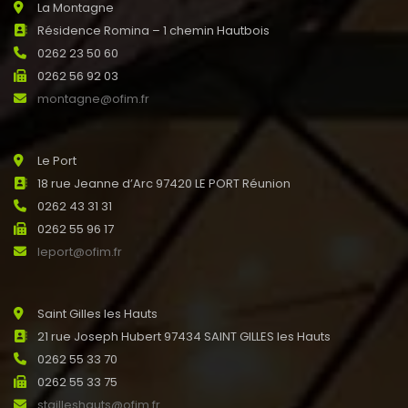
La Montagne
Résidence Romina – 1 chemin Hautbois
0262 23 50 60
0262 56 92 03
montagne@ofim.fr
Le Port
18 rue Jeanne d’Arc 97420 LE PORT Réunion
0262 43 31 31
0262 55 96 17
leport@ofim.fr
Saint Gilles les Hauts
21 rue Joseph Hubert 97434 SAINT GILLES les Hauts
0262 55 33 70
0262 55 33 75
stgilleshauts@ofim.fr