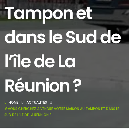
Tampon et
dans le Sud de
l’île de La
Réunion ?
HOME
ACTUALITÉS
🔎VOUS CHERCHEZ À VENDRE VOTRE MAISON AU TAMPON ET DANS LE
SUD DE L’ÎLE DE LA RÉUNION ?