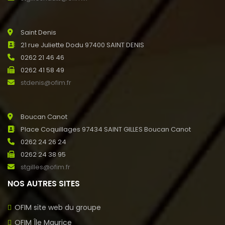
Saint Denis
21 rue Juliette Dodu 97400 SAINT DENIS
0262 21 46 46
0262 41 58 49
stdenis@ofim.fr
Boucan Canot
Place Coquillages 97434 SAINT GILLES Boucan Canot
0262 24 26 24
0262 24 38 95
stgilles@ofim.fr
NOS AUTRES SITES
OFIM site web du groupe
OFIM Île Maurice