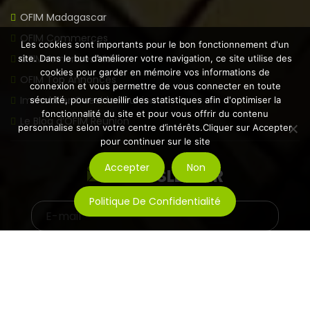
OFIM Madagascar
OFIM Commerces
Les cookies sont importants pour le bon fonctionnement d'un
OFIM Annonces Vidéos
site. Dans le but d’améliorer votre navigation, ce site utilise des
cookies pour garder en mémoire vos informations de
OFIM Top Annonces
connexion et vous permettre de vous connecter en toute
Immobilier Ouest la Réunion
sécurité, pour recueillir des statistiques afin d'optimiser la
fonctionnalité du site et pour vous offrir du contenu
Le Blog d’OFIM Réunion
personnalise selon votre centre d’intérêts.Cliquer sur Accepter
pour continuer sur le site
Accepter
Non
NEWSLETTER
Politique De Confidentialité