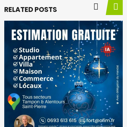
RELATED POSTS
BY
M
à