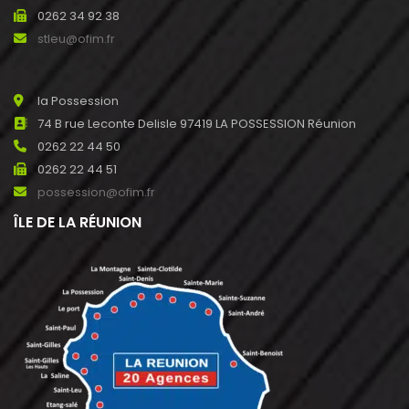
0262 34 92 38
stleu@ofim.fr
la Possession
74 B rue Leconte Delisle 97419 LA POSSESSION Réunion
0262 22 44 50
0262 22 44 51
possession@ofim.fr
ÎLE DE LA RÉUNION