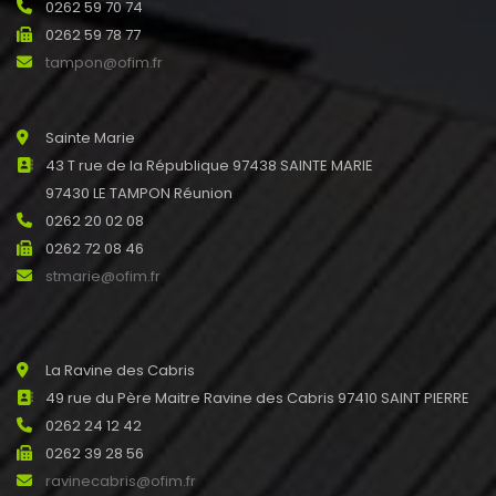
0262 59 70 74
0262 59 78 77
tampon@ofim.fr
Sainte Marie
43 T rue de la République 97438 SAINTE MARIE
97430 LE TAMPON Réunion
0262 20 02 08
0262 72 08 46
stmarie@ofim.fr
La Ravine des Cabris
49 rue du Père Maitre Ravine des Cabris 97410 SAINT PIERRE
0262 24 12 42
0262 39 28 56
ravinecabris@ofim.fr