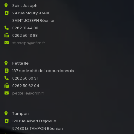
Saint Joseph
24 rue Maury 97480
SAINT JOSEPH Réunion
0262 31 44 00
0262 56 13 88
stjoseph@ofim.fr
Petite Ile
187 rue Mahé de Labourdonnais
0262 50 60 31
0262 50 62 04
petiteile@ofim.fr
Tampon
120 rue Albert Fréjaville
97430 LE TAMPON Réunion