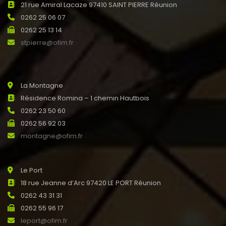
21 rue Amiral Lacaze 97410 SAINT PIERRE Réunion
0262 25 06 07
0262 25 13 14
stpierre@ofim.fr
La Montagne
Résidence Romina – 1 chemin Hautbois
0262 23 50 60
0262 56 92 03
montagne@ofim.fr
Le Port
18 rue Jeanne d’Arc 97420 LE PORT Réunion
0262 43 31 31
0262 55 96 17
leport@ofim.fr