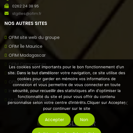
0262 24 38 95
stgilles@ofim.fr
NOS AUTRES SITES
OFIM site web du groupe
OFIM Île Maurice
OFIM Madagascar
OFIM Commerces
Les cookies sont importants pour le bon fonctionnement d'un
OFIM Annonces Vidéos
site. Dans le but d’améliorer votre navigation, ce site utilise des
cookies pour garder en mémoire vos informations de
OFIM Top Annonces
connexion et vous permettre de vous connecter en toute
Immobilier Ouest la Réunion
sécurité, pour recueillir des statistiques afin d'optimiser la
fonctionnalité du site et pour vous offrir du contenu
Le Blog d’OFIM Réunion
personnalise selon votre centre d’intérêts.Cliquer sur Accepter
pour continuer sur le site
Accepter
Non
NEWSLETTER