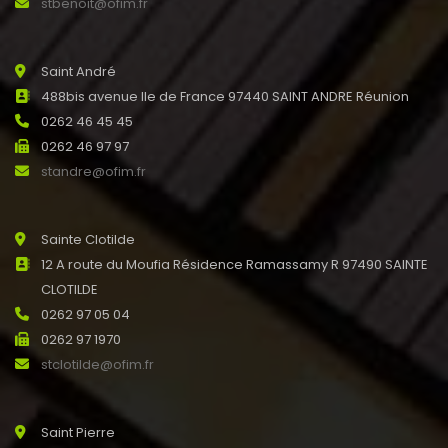
stbenoit@ofim.fr
Saint André
488bis avenue Ile de France 97440 SAINT ANDRE Réunion
0262 46 45 45
0262 46 97 97
standre@ofim.fr
Sainte Clotilde
12 A route du Moufia Résidence Ramassamy R 97490 SAINTE
CLOTILDE
0262 97 05 04
0262 97 1970
stclotilde@ofim.fr
Saint Pierre