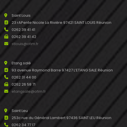
Saint Louis
23 rAPente Nicole La Rivière 97421 SAINT LOUIS Réunion
0262 39 41 41
0262 39 41 42
stlouis@ofim.fr
Etang salé
93 avenue Raymond Barre 97427 L’ETANG SALE Réunion
0262 31 44 00
0262 26 58 71
etangsale@ofim.fr
Saint Leu
253c rue du Général Lambert 97436 SAINT LEU Réunion
0262 34 77 17