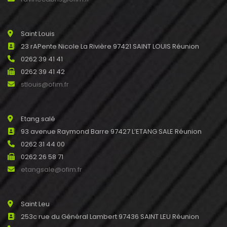
Saint Louis
23 rAPente Nicole La Rivière 97421 SAINT LOUIS Réunion
0262 39 41 41
0262 39 41 42
stlouis@ofim.fr
Etang salé
93 avenue Raymond Barre 97427 L’ETANG SALE Réunion
0262 31 44 00
0262 26 58 71
etangsale@ofim.fr
Saint Leu
253c rue du Général Lambert 97436 SAINT LEU Réunion