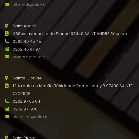
stbenoit@ofim.fr
Saint André
488bis avenue Ile de France 97440 SAINT ANDRE Réunion
0262 46 45 45
0262 46 97 97
standre@ofim.fr
Sainte Clotilde
12 A route du Moufia Résidence Ramassamy R 97490 SAINTE
CLOTILDE
0262 97 05 04
0262 97 1970
stclotilde@ofim.fr
Saint Pierre