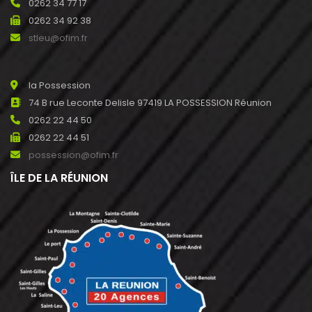
0262 34 77 17
0262 34 92 38
stleu@ofim.fr
la Possession
74 B rue Leconte Delisle 97419 LA POSSESSION Réunion
0262 22 44 50
0262 22 44 51
possession@ofim.fr
ÎLE DE LA RÉUNION