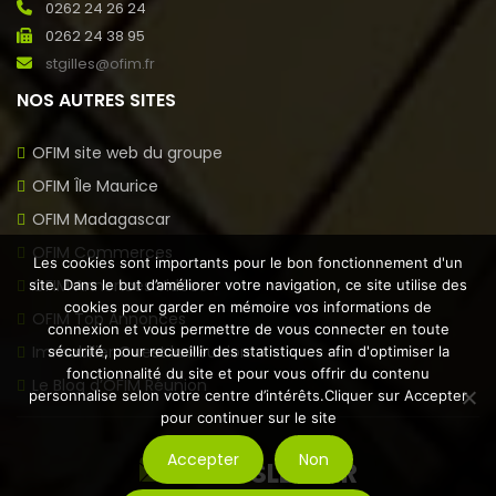
0262 24 26 24
0262 24 38 95
stgilles@ofim.fr
NOS AUTRES SITES
OFIM site web du groupe
OFIM Île Maurice
OFIM Madagascar
OFIM Commerces
Les cookies sont importants pour le bon fonctionnement d'un
OFIM Annonces Vidéos
site. Dans le but d’améliorer votre navigation, ce site utilise des
cookies pour garder en mémoire vos informations de
OFIM Top Annonces
connexion et vous permettre de vous connecter en toute
Immobilier Ouest la Réunion
sécurité, pour recueillir des statistiques afin d'optimiser la
fonctionnalité du site et pour vous offrir du contenu
Le Blog d’OFIM Réunion
personnalise selon votre centre d’intérêts.Cliquer sur Accepter
pour continuer sur le site
Accepter
Non
NEWSLETTER