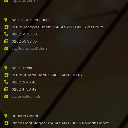
leport@ofim.fr
Saint Gilles les Hauts
21 rue Joseph Hubert 97434 SAINT GILLES les Hauts
0262 55 33 70
0262 55 33 75
stgilleshauts@ofim.fr
Saint Denis
21 rue Juliette Dodu 97400 SAINT DENIS
0262 21 46 46
0262 41 58 49
stdenis@ofim.fr
Boucan Canot
Place Coquillages 97434 SAINT GILLES Boucan Canot