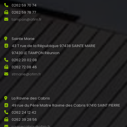
0262 59 70 74
0262 59 78 77
tampon@ofim.fr
Sainte Marie
43 T rue de la République 97438 SAINTE MARIE
97430 LE TAMPON Réunion
0262 20 02 08
0262 72 08 46
stmarie@ofim.fr
La Ravine des Cabris
49 rue du Père Maitre Ravine des Cabris 97410 SAINT PIERRE
0262 24 12 42
0262 39 28 56
ravinecabris@ofim.fr