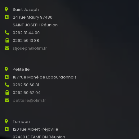
Saint Joseph
24 rue Maury 97480
SAINT JOSEPH Réunion
0262 31 44 00
0262 56 13 88
stjoseph@ofim.fr
Petite Ile
187 rue Mahé de Labourdonnais
0262 50 60 31
0262 50 62 04
petiteile@ofim.fr
Tampon
120 rue Albert Fréjaville
97430 LE TAMPON Réunion