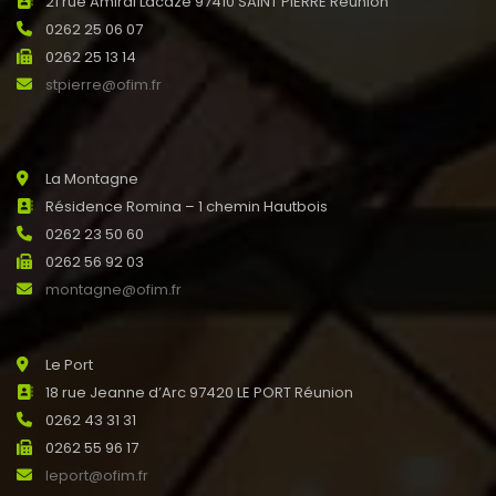
21 rue Amiral Lacaze 97410 SAINT PIERRE Réunion
0262 25 06 07
0262 25 13 14
stpierre@ofim.fr
La Montagne
Résidence Romina – 1 chemin Hautbois
0262 23 50 60
0262 56 92 03
montagne@ofim.fr
Le Port
18 rue Jeanne d’Arc 97420 LE PORT Réunion
0262 43 31 31
0262 55 96 17
leport@ofim.fr