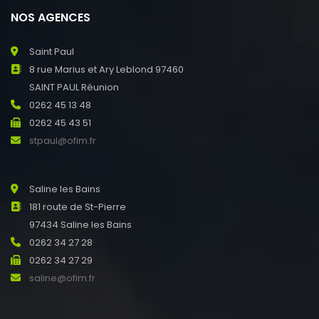
NOS AGENCES
Saint Paul
8 rue Marius et Ary Leblond 97460
SAINT PAUL Réunion
0262 45 13 48
0262 45 43 51
stpaul@ofim.fr
Saline les Bains
181 route de St-Pierre
97434 Saline les Bains
0262 34 27 28
0262 34 27 29
saline@ofim.fr