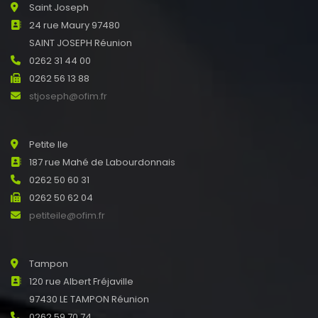
Saint Joseph
24 rue Maury 97480
SAINT JOSEPH Réunion
0262 31 44 00
0262 56 13 88
stjoseph@ofim.fr
Petite Ile
187 rue Mahé de Labourdonnais
0262 50 60 31
0262 50 62 04
petiteile@ofim.fr
Tampon
120 rue Albert Fréjaville
97430 LE TAMPON Réunion
0262 59 70 74