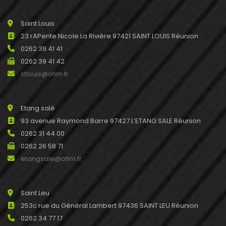
Saint Louis
23 rAPente Nicole La Rivière 97421 SAINT LOUIS Réunion
0262 39 41 41
0262 39 41 42
stlouis@ofim.fr
Etang salé
93 avenue Raymond Barre 97427 L’ETANG SALE Réunion
0262 31 44 00
0262 26 58 71
etangsale@ofim.fr
Saint Leu
253c rue du Général Lambert 97436 SAINT LEU Réunion
0262 34 77 17