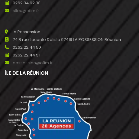
0262 34 92 38
stleu@ofim.fr
la Possession
74 B rue Leconte Delisle 97419 LA POSSESSION Réunion
0262 22 44 50
0262 22 44 51
possession@ofim.fr
ÎLE DE LA RÉUNION