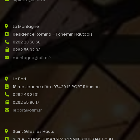
La Montagne
Résidence Romina – 1 chemin Hautbois
0262 23 50 60
0262 56 92 03
montagne@ofim.fr
Le Port
18 rue Jeanne d’Arc 97420 LE PORT Réunion
0262 43 31 31
0262 55 96 17
leport@ofim.fr
Saint Gilles les Hauts
21 rue Joseph Hubert 97434 SAINT GILLES les Hauts