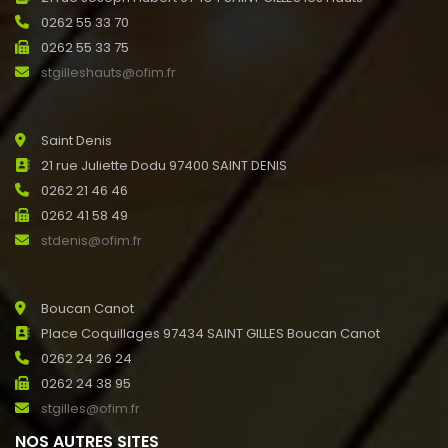
0262 55 33 70
0262 55 33 75
stgilleshauts@ofim.fr
Saint Denis
21 rue Juliette Dodu 97400 SAINT DENIS
0262 21 46 46
0262 41 58 49
stdenis@ofim.fr
Boucan Canot
Place Coquillages 97434 SAINT GILLES Boucan Canot
0262 24 26 24
0262 24 38 95
stgilles@ofim.fr
NOS AUTRES SITES