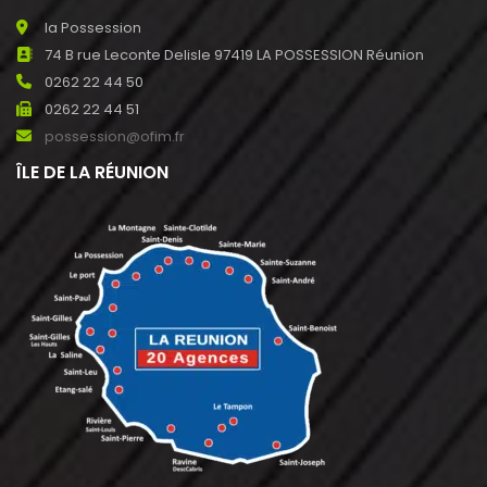
la Possession
74 B rue Leconte Delisle 97419 LA POSSESSION Réunion
0262 22 44 50
0262 22 44 51
possession@ofim.fr
ÎLE DE LA RÉUNION