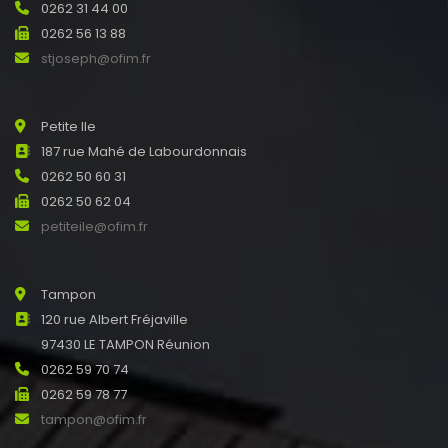
0262 31 44 00
0262 56 13 88
stjoseph@ofim.fr
Petite Ile
187 rue Mahé de Labourdonnais
0262 50 60 31
0262 50 62 04
petiteile@ofim.fr
Tampon
120 rue Albert Fréjaville
97430 LE TAMPON Réunion
0262 59 70 74
0262 59 78 77
tampon@ofim.fr