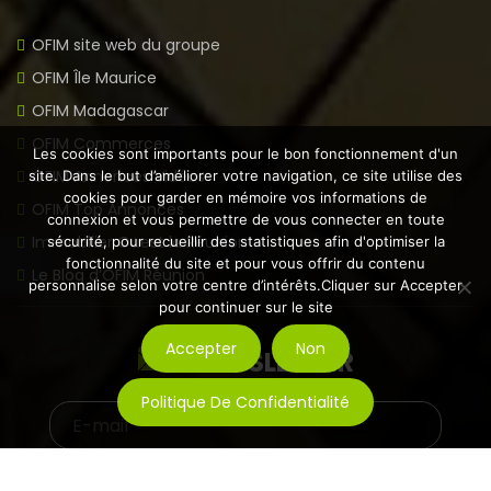
OFIM site web du groupe
OFIM Île Maurice
OFIM Madagascar
OFIM Commerces
Les cookies sont importants pour le bon fonctionnement d'un
OFIM Annonces Vidéos
site. Dans le but d’améliorer votre navigation, ce site utilise des
cookies pour garder en mémoire vos informations de
OFIM Top Annonces
connexion et vous permettre de vous connecter en toute
Immobilier Ouest la Réunion
sécurité, pour recueillir des statistiques afin d'optimiser la
fonctionnalité du site et pour vous offrir du contenu
Le Blog d’OFIM Réunion
personnalise selon votre centre d’intérêts.Cliquer sur Accepter
pour continuer sur le site
Accepter
Non
NEWSLETTER
Politique De Confidentialité