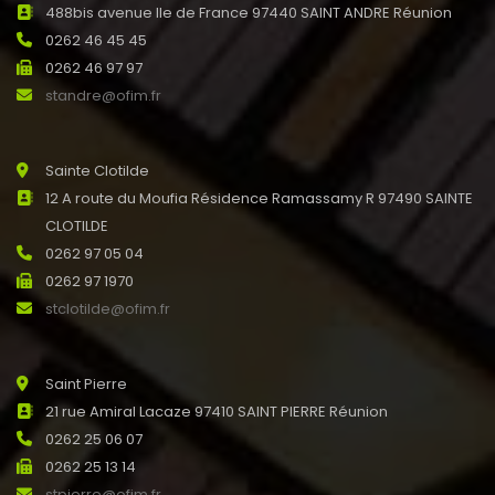
488bis avenue Ile de France 97440 SAINT ANDRE Réunion
0262 46 45 45
0262 46 97 97
standre@ofim.fr
Sainte Clotilde
12 A route du Moufia Résidence Ramassamy R 97490 SAINTE
CLOTILDE
0262 97 05 04
0262 97 1970
stclotilde@ofim.fr
Saint Pierre
21 rue Amiral Lacaze 97410 SAINT PIERRE Réunion
0262 25 06 07
0262 25 13 14
stpierre@ofim.fr