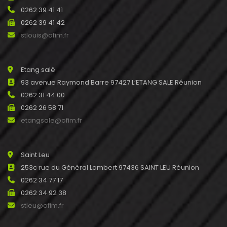
0262 39 41 41
0262 39 41 42
stlouis@ofim.fr
Etang salé
93 avenue Raymond Barre 97427 L’ETANG SALE Réunion
0262 31 44 00
0262 26 58 71
etangsale@ofim.fr
Saint Leu
253c rue du Général Lambert 97436 SAINT LEU Réunion
0262 34 77 17
0262 34 92 38
stleu@ofim.fr